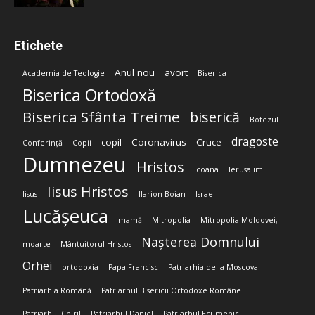
Etichete
Anul nou
avort
Academia de Teologie
Biserica
Biserica Ortodoxă
Biserica Sfânta Treime
biserică
Botezul
dragoste
copil
Coronavirus
Cruce
Conferință
Copii
Dumnezeu
Hristos
Icoana
Ierusalim
Iisus Hristos
Iisus
Ilarion Boian
Israel
Lucășeuca
mamă
Mitropolia
Mitropolia Moldovei;
Nașterea Domnului
moarte
Mântuitorul Hristos
Orhei
ortodoxia
Papa Francisc
Patriarhia de la Moscova
Patriarhia Română
Patriarhul Bisericii Ortodoxe Române
Patriarhul Chiril
Patriarhul Daniel
Patriarhul Ecumenic