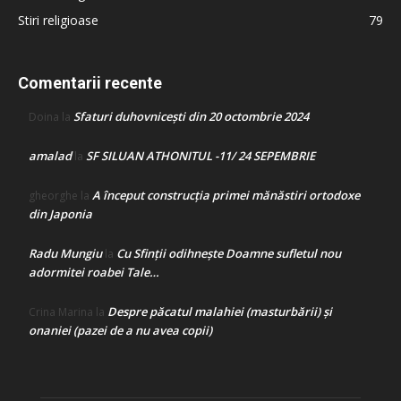
Stiri religioase
79
Comentarii recente
Sfaturi duhovnicești din 20 octombrie 2024
Doina
la
amalad
SF SILUAN ATHONITUL -11/ 24 SEPEMBRIE
la
A început construcţia primei mănăstiri ortodoxe
gheorghe
la
din Japonia
Radu Mungiu
Cu Sfinții odihnește Doamne sufletul nou
la
adormitei roabei Tale…
Despre păcatul malahiei (masturbării) şi
Crina Marina
la
onaniei (pazei de a nu avea copii)