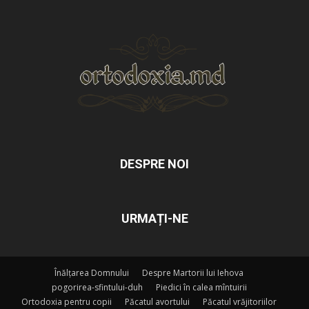
DESPRE NOI
URMAȚI-NE
Înălțarea Domnului
Despre Martorii lui Iehova
pogorirea-sfintului-duh
Piedici în calea mîntuirii
Ortodoxia pentru copii
Păcatul avortului
Păcatul vrăjitoriilor