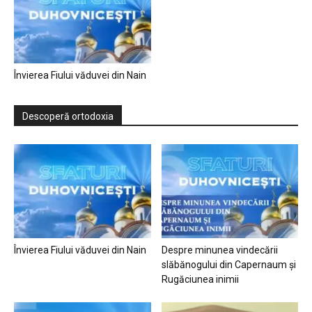
Învierea Fiului văduvei din Nain
Descoperă ortodoxia
Învierea Fiului văduvei din Nain
Despre minunea vindecării
slăbănogului din Capernaum și
Rugăciunea inimii