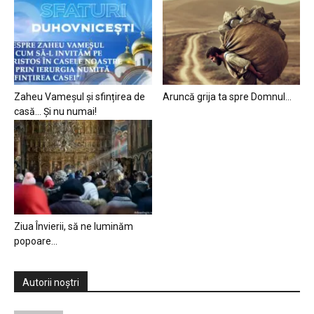
Zaheu Vameșul și sfințirea de
Aruncă grija ta spre Domnul…
casă… Și nu numai!
Ziua Învierii, să ne luminăm
popoare…
Autorii noștri