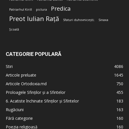
Predica
Patriarhul Kirill
pictura
Preot Iulian Rață
Sfaturi duhovnicești;
Sinaxa
Școală
CATEGORIE POPULARĂ
Stiri
4086
Articole preluate
1645
Articole Ortodoxia.md
750
Proloagele Sfinților și a Sfintelor
455
6. Acatiste închinate Sfinților și Sfintelor
183
Rugăciuni
163
Fără categorie
160
Poezia religioasă
160