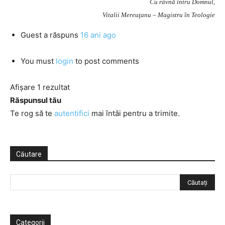
Cu râvnă întru Domnul,
Vitalii Mereuţanu – Magistru în Teologie
Guest
a răspuns
16 ani ago
You must
login
to post comments
Afișare 1 rezultat
Răspunsul tău
Te rog să te
autentifici
mai întâi pentru a trimite.
Căutare
Categorii