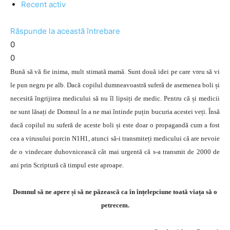
Recent activ
Răspunde la această întrebare
0
0
Bună să vă fie inima, mult stimată mamă. Sunt două idei pe care vreu să vi
le pun negru pe alb. Dacă copilul dumneavoastră suferă de asemenea boli și
necesită îngrijirea medicului să nu îl lipsiți de medic. Pentru că și medicii
ne sunt lăsați de Domnul în a ne mai întinde puțin bucuria acestei veți. Însă
dacă copilul nu suferă de aceste boli și este doar o propagandă cum a fost
cea a virusului porcin N1H1, atunci să-i transmiteți medicului că are nevoie
de o vindecare duhovnicească cât mai urgentă că s-a transmit de 2000 de
ani prin Scriptură că timpul este aproape.
Domnul să ne apere și să ne păzească ca în înțelepciune toată viața să o
petrecem.