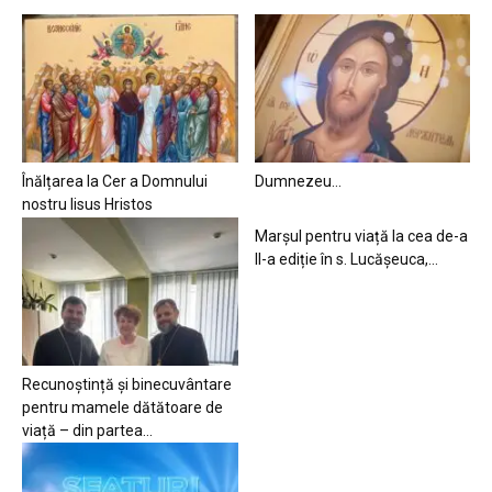
Înălțarea la Cer a Domnului
Dumnezeu…
nostru Iisus Hristos
Marșul pentru viață la cea de-a
II-a ediție în s. Lucășeuca,...
Recunoștință și binecuvântare
pentru mamele dătătoare de
viață – din partea...