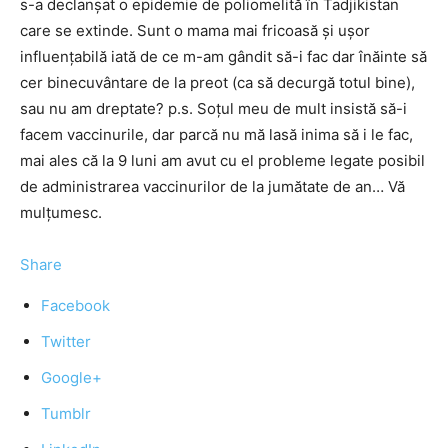
s-a declanşat o epidemie de poliomelită în Tadjikistan
care se extinde. Sunt o mama mai fricoasă şi uşor
influenţabilă iată de ce m-am gândit să-i fac dar înăinte să
cer binecuvântare de la preot (ca să decurgă totul bine),
sau nu am dreptate? p.s. Soţul meu de mult insistă să-i
facem vaccinurile, dar parcă nu mă lasă inima să i le fac,
mai ales că la 9 luni am avut cu el probleme legate posibil
de administrarea vaccinurilor de la jumătate de an… Vă
mulţumesc.
Share
Facebook
Twitter
Google+
Tumblr