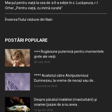
Marșul pentru viață la cea de-a II-a ediție în s. Lucășeuca, r-l
Orhei: „Pentru viață, cu inimă curată”
Învierea Fiului văduvei din Nain
POSTĂRI POPULARE
+++ Rugăciune puternică pentru momentele
grele ale vieţii
28 iulie 2010
**** Acatistul către Atotputernicul
Dumnezeu, la vreme de necaz sau de...
5 octombrie 2010
Despre păcatul malahiei (masturbării) şi
onaniei (pazei de a nu avea...
15 aprilie 2010