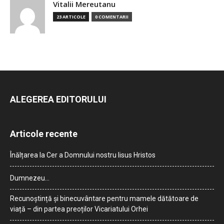
Vitalii Mereutanu
23 ARTICOLE
0 COMENTARII
ALEGEREA EDITORULUI
Articole recente
Înălțarea la Cer a Domnului nostru Iisus Hristos
Dumnezeu…
Recunoștință și binecuvântare pentru mamele dătătoare de
viață – din partea preoților Vicariatului Orhei