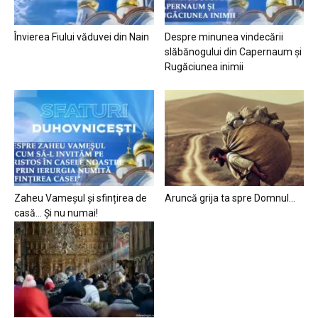
Învierea Fiului văduvei din Nain
Despre minunea vindecării
slăbănogului din Capernaum și
Rugăciunea inimii
Zaheu Vameșul și sfințirea de
Aruncă grija ta spre Domnul…
casă… Și nu numai!