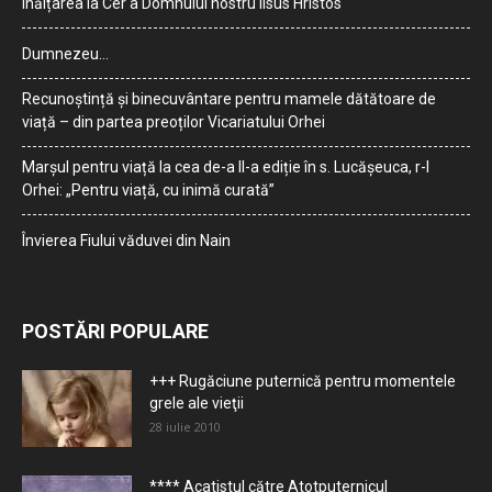
Înălțarea la Cer a Domnului nostru Iisus Hristos
Dumnezeu…
Recunoștință și binecuvântare pentru mamele dătătoare de
viață – din partea preoților Vicariatului Orhei
Marșul pentru viață la cea de-a II-a ediție în s. Lucășeuca, r-l
Orhei: „Pentru viață, cu inimă curată”
Învierea Fiului văduvei din Nain
POSTĂRI POPULARE
+++ Rugăciune puternică pentru momentele
grele ale vieţii
28 iulie 2010
**** Acatistul către Atotputernicul