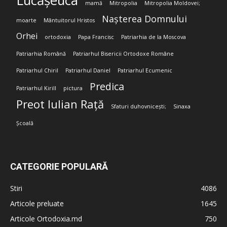
Lucășeuca
mamă
Mitropolia
Mitropolia Moldovei;
Nașterea Domnului
moarte
Mântuitorul Hristos
Orhei
ortodoxia
Papa Francisc
Patriarhia de la Moscova
Patriarhia Română
Patriarhul Bisericii Ortodoxe Române
Patriarhul Chiril
Patriarhul Daniel
Patriarhul Ecumenic
Predica
Patriarhul Kirill
pictura
Preot Iulian Rață
Sfaturi duhovnicești;
Sinaxa
Școală
CATEGORIE POPULARĂ
Stiri
4086
Articole preluate
1645
Articole Ortodoxia.md
750