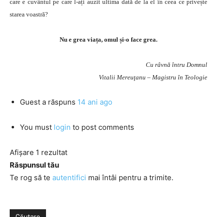
care e cuvântul pe care l-ați auzit ultima dată de la el în ceea ce privește
starea voastră?
Nu e grea viața, omul și-o face grea.
Cu râvnă întru Domnul
Vitalii Mereuţanu – Magistru în Teologie
Guest
a răspuns
14 ani ago
You must
login
to post comments
Afișare 1 rezultat
Răspunsul tău
Te rog să te
autentifici
mai întâi pentru a trimite.