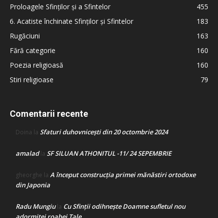
Proloagele Sfinților și a Sfintelor
455
6. Acatiste închinate Sfinților și Sfintelor
183
Rugăciuni
163
Fără categorie
160
Poezia religioasă
160
Stiri religioase
79
Comentarii recente
Sfaturi duhovnicești din 20 octombrie 2024
Doina
la
amalad
SF SILUAN ATHONITUL -11/ 24 SEPEMBRIE
la
A început construcţia primei mănăstiri ortodoxe
gheorghe
la
din Japonia
Radu Mungiu
Cu Sfinții odihnește Doamne sufletul nou
la
adormitei roabei Tale…