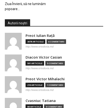
Ziua Învierii, să ne luminăm
popoare…
Autorii noștri
Preot Iulian Raţă
3878 ARTICOLE
6 COMENTARII
http://www.ortodoxia.md
Diacon Victor Casian
581 ARTICOLE
5 COMENTARII
http://www.ortodoxia.md
Preot Victor Mihalachi
210 ARTICOLE
1 COMENTARII
http://www.ortodoxia.md
Cvasniuc Tatiana
88 ARTICOLE
0 COMENTARII