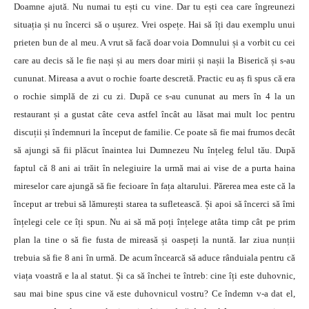
Doamne ajută. Nu numai tu ești cu vine. Dar tu ești cea care îngreunezi
situația și nu încerci să o ușurez. Vrei ospețe. Hai să îți dau exemplu unui
prieten bun de al meu. A vrut să facă doar voia Domnului și a vorbit cu cei
care au decis să le fie nași și au mers doar mirii și nașii la Biserică și s-au
cununat. Mireasa a avut o rochie foarte descretă. Practic eu aș fi spus că era
o rochie simplă de zi cu zi. După ce s-au cununat au mers în 4 la un
restaurant și a gustat câte ceva astfel încât au lăsat mai mult loc pentru
discuții și îndemnuri la început de familie. Ce poate să fie mai frumos decât
să ajungi să fii plăcut înaintea lui Dumnezeu Nu înțeleg felul tău. După
faptul că 8 ani ai trăit în nelegiuire la urmă mai ai vise de a purta haina
mireselor care ajungă să fie fecioare în fața altarului. Părerea mea este că la
început ar trebui să lămurești starea ta sufletească. Și apoi să încerci să îmi
înțelegi cele ce îți spun. Nu ai să mă poți înțelege atâta timp cât pe prim
plan la tine o să fie fusta de mireasă și oaspeți la nuntă. Iar ziua nunții
trebuia să fie 8 ani în urmă. De acum încearcă să aduce rânduiala pentru că
viața voastră e la al statut. Și ca să închei te întreb: cine îți este duhovnic,
sau mai bine spus cine vă este duhovnicul vostru? Ce îndemn v-a dat el,