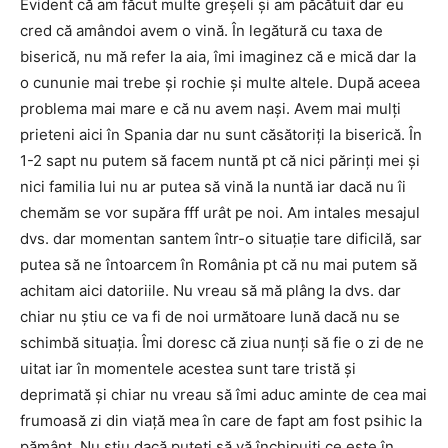
Evident că am făcut multe greșeli și am păcătuit dar eu
cred că amândoi avem o vină. În legătură cu taxa de
biserică, nu mă refer la aia, îmi imaginez că e mică dar la
o cununie mai trebe și rochie și multe altele. După aceea
problema mai mare e că nu avem nași. Avem mai mulți
prieteni aici în Spania dar nu sunt căsătoriți la biserică. În
1-2 sapt nu putem să facem nuntă pt că nici părinți mei și
nici familia lui nu ar putea să vină la nuntă iar dacă nu îi
chemăm se vor supăra fff urât pe noi. Am intales mesajul
dvs. dar momentan santem într-o situație tare dificilă, sar
putea să ne întoarcem în România pt că nu mai putem să
achitam aici datoriile. Nu vreau să mă plâng la dvs. dar
chiar nu știu ce va fi de noi următoare lună dacă nu se
schimbă situația. Îmi doresc că ziua nunți să fie o zi de ne
uitat iar în momentele acestea sunt tare tristă și
deprimată și chiar nu vreau să îmi aduc aminte de cea mai
frumoasă zi din viață mea în care de fapt am fost psihic la
pământ. Nu știu dacă puteți să vă închipuiți ce este în