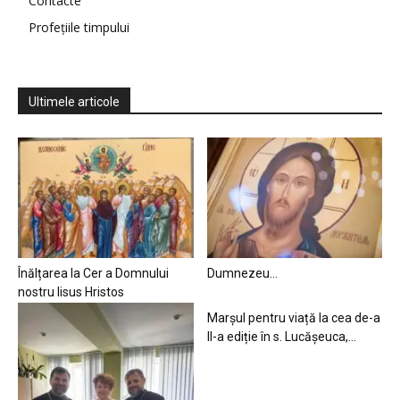
Contacte
Profețiile timpului
Ultimele articole
Înălțarea la Cer a Domnului
Dumnezeu…
nostru Iisus Hristos
Marșul pentru viață la cea de-a
II-a ediție în s. Lucășeuca,...