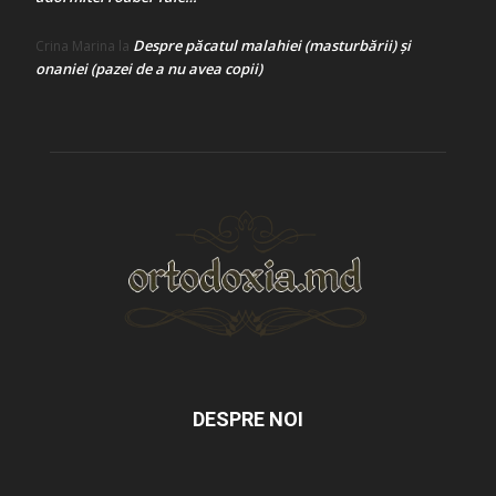
Despre păcatul malahiei (masturbării) şi
Crina Marina
la
onaniei (pazei de a nu avea copii)
DESPRE NOI