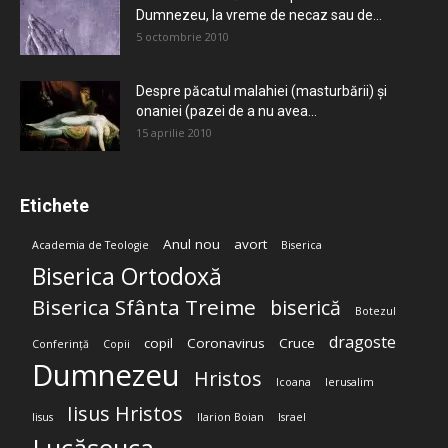
Dumnezeu, la vreme de necaz sau de...
5 octombrie 2010
Despre păcatul malahiei (masturbării) şi
onaniei (pazei de a nu avea...
15 aprilie 2010
Etichete
Anul nou
avort
Academia de Teologie
Biserica
Biserica Ortodoxă
Biserica Sfânta Treime
biserică
Botezul
dragoste
copil
Coronavirus
Cruce
Conferință
Copii
Dumnezeu
Hristos
Icoana
Ierusalim
Iisus Hristos
Iisus
Ilarion Boian
Israel