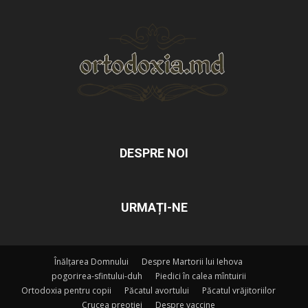
DESPRE NOI
URMAȚI-NE
Înălțarea Domnului
Despre Martorii lui Iehova
pogorirea-sfintului-duh
Piedici în calea mîntuirii
Ortodoxia pentru copii
Păcatul avortului
Păcatul vrăjitoriilor
Crucea preoției
Despre vaccine