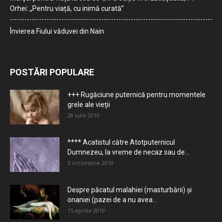
Orhei: „Pentru viață, cu inimă curată”
Învierea Fiului văduvei din Nain
POSTĂRI POPULARE
+++ Rugăciune puternică pentru momentele
grele ale vieţii
28 iulie 2010
**** Acatistul către Atotputernicul
Dumnezeu, la vreme de necaz sau de...
5 octombrie 2010
Despre păcatul malahiei (masturbării) şi
onaniei (pazei de a nu avea...
15 aprilie 2010