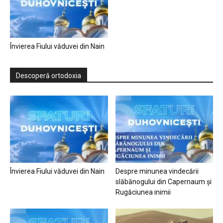
Învierea Fiului văduvei din Nain
Descoperă ortodoxia
Învierea Fiului văduvei din Nain
Despre minunea vindecării
slăbănogului din Capernaum și
Rugăciunea inimii