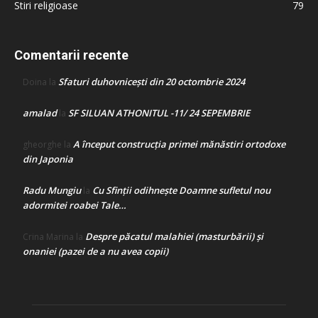
Stiri religioase
79
Comentarii recente
Sfaturi duhovnicești din 20 octombrie 2024
Doina
la
amalad
SF SILUAN ATHONITUL -11/ 24 SEPEMBRIE
la
A început construcţia primei mănăstiri ortodoxe
gheorghe
la
din Japonia
Radu Mungiu
Cu Sfinții odihnește Doamne sufletul nou
la
adormitei roabei Tale…
Despre păcatul malahiei (masturbării) şi
Crina Marina
la
onaniei (pazei de a nu avea copii)