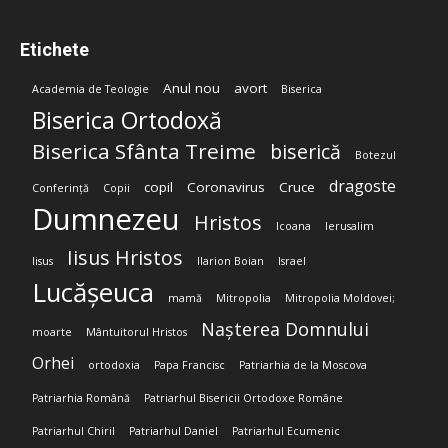
Etichete
Anul nou
avort
Academia de Teologie
Biserica
Biserica Ortodoxă
Biserica Sfânta Treime
biserică
Botezul
dragoste
copil
Coronavirus
Cruce
Conferință
Copii
Dumnezeu
Hristos
Icoana
Ierusalim
Iisus Hristos
Iisus
Ilarion Boian
Israel
Lucășeuca
mamă
Mitropolia
Mitropolia Moldovei;
Nașterea Domnului
moarte
Mântuitorul Hristos
Orhei
ortodoxia
Papa Francisc
Patriarhia de la Moscova
Patriarhia Română
Patriarhul Bisericii Ortodoxe Române
Patriarhul Chiril
Patriarhul Daniel
Patriarhul Ecumenic