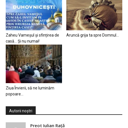
Zaheu Vameșul și sfințirea de
Aruncă grija ta spre Domnul…
casă… Și nu numai!
Ziua Învierii, să ne luminăm
popoare…
Autorii noștri
Preot Iulian Raţă