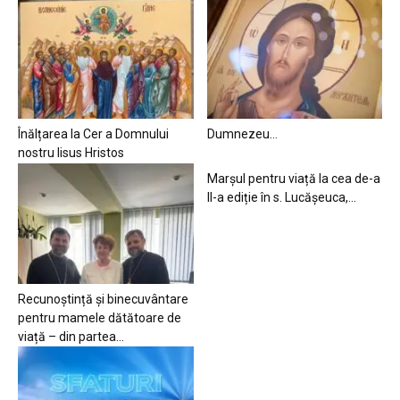
Înălțarea la Cer a Domnului
Dumnezeu…
nostru Iisus Hristos
Marșul pentru viață la cea de-a
II-a ediție în s. Lucășeuca,...
Recunoștință și binecuvântare
pentru mamele dătătoare de
viață – din partea...