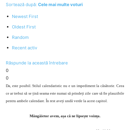
Sortează după:
Cele mai multe voturi
Newest First
Oldest First
Random
Recent activ
Răspunde la această întrebare
0
0
Da, este posibil. Stilul calendaristic nu e un impediment la căsătorie. Ceea
ce ar trebui să se țină seama este numai să prindeți zile care să fie plauzibile
pentru ambele calendare. În rest aveți undă verde la acest capitol.
Mângâietor avem, așa că ne lipsește voința.