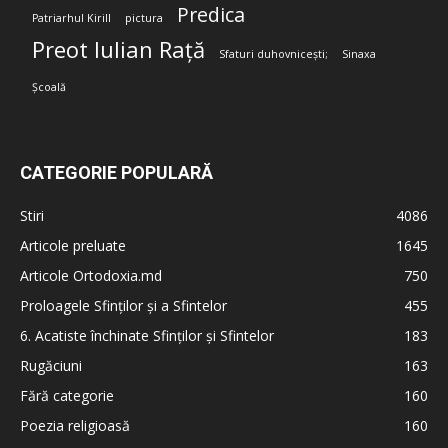
Predica
Patriarhul Kirill
pictura
Preot Iulian Rață
Sfaturi duhovnicești;
Sinaxa
Școală
CATEGORIE POPULARĂ
Stiri
4086
Articole preluate
1645
Articole Ortodoxia.md
750
Proloagele Sfinților și a Sfintelor
455
6. Acatiste închinate Sfinților și Sfintelor
183
Rugăciuni
163
Fără categorie
160
Poezia religioasă
160