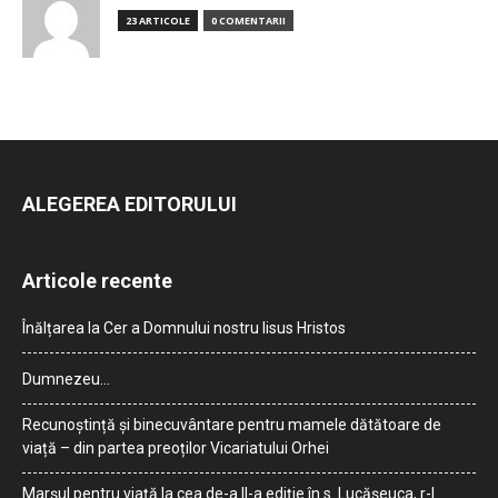
23 ARTICOLE
0 COMENTARII
ALEGEREA EDITORULUI
Articole recente
Înălțarea la Cer a Domnului nostru Iisus Hristos
Dumnezeu…
Recunoștință și binecuvântare pentru mamele dătătoare de
viață – din partea preoților Vicariatului Orhei
Marșul pentru viață la cea de-a II-a ediție în s. Lucășeuca, r-l