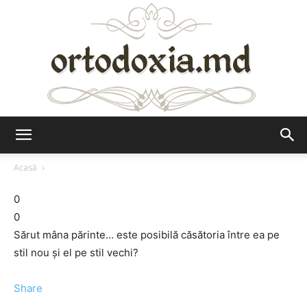
Ortodoxia.md
Acasă
0
0
Sărut mâna părinte… este posibilă căsătoria între ea pe
stil nou şi el pe stil vechi?
Share