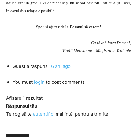
doilea sunt în gradul VI de rudenie şi nu se pot căsători unii cu alţii. Deci,
în cazul dvs relaţia e posibilă.
Spor şi ajutor de la Domnul să cerem!
Cu râvnă întru Domnul,
Vitalii Mereuţanu – Magistru în Teologie
Guest
a răspuns
16 ani ago
You must
login
to post comments
Afișare 1 rezultat
Răspunsul tău
Te rog să te
autentifici
mai întâi pentru a trimite.