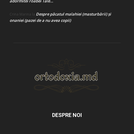
adormitei roabei Tale…
Despre păcatul malahiei (masturbării) şi
Crina Marina
la
onaniei (pazei de a nu avea copii)
DESPRE NOI