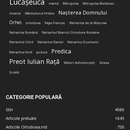
Lucășeuca
mamă
Mitropolia
Mitropolia Moldovei;
Nașterea Domnului
moarte
Mântuitorul Hristos
Orhei
ortodoxia
Papa Francisc
Patriarhia de la Moscova
Patriarhia Română
Patriarhul Bisericii Ortodoxe Române
Patriarhul Chiril
Patriarhul Daniel
Patriarhul Ecumenic
Predica
Patriarhul Kirill
pictura
Preot Iulian Rață
Sfaturi duhovnicești;
Sinaxa
Școală
CATEGORIE POPULARĂ
Stiri
4086
Articole preluate
1645
Articole Ortodoxia.md
750