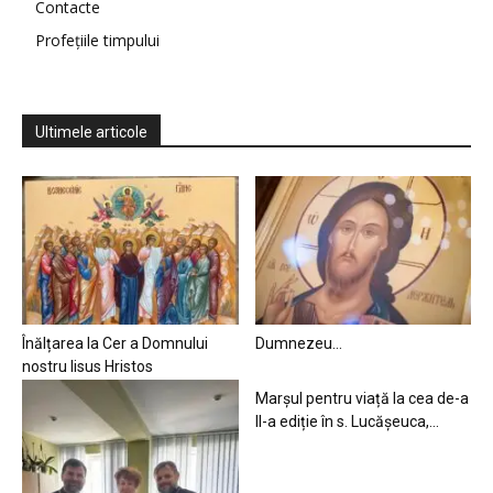
Contacte
Profețiile timpului
Ultimele articole
Înălțarea la Cer a Domnului
Dumnezeu…
nostru Iisus Hristos
Marșul pentru viață la cea de-a
II-a ediție în s. Lucășeuca,...