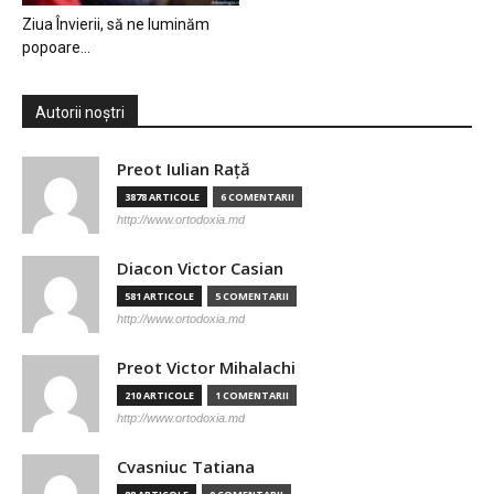
Ziua Învierii, să ne luminăm
popoare…
Autorii noștri
Preot Iulian Raţă
3878 ARTICOLE
6 COMENTARII
http://www.ortodoxia.md
Diacon Victor Casian
581 ARTICOLE
5 COMENTARII
http://www.ortodoxia.md
Preot Victor Mihalachi
210 ARTICOLE
1 COMENTARII
http://www.ortodoxia.md
Cvasniuc Tatiana