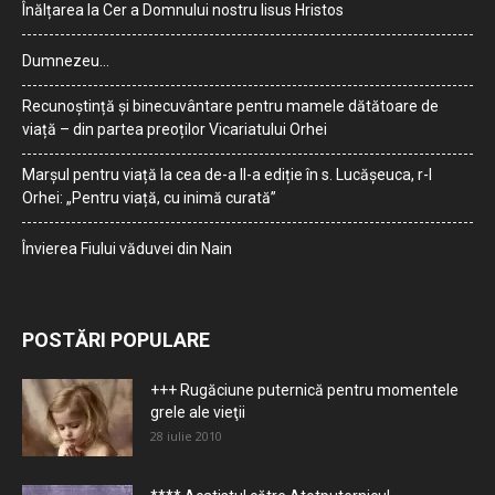
Înălțarea la Cer a Domnului nostru Iisus Hristos
Dumnezeu…
Recunoștință și binecuvântare pentru mamele dătătoare de
viață – din partea preoților Vicariatului Orhei
Marșul pentru viață la cea de-a II-a ediție în s. Lucășeuca, r-l
Orhei: „Pentru viață, cu inimă curată”
Învierea Fiului văduvei din Nain
POSTĂRI POPULARE
+++ Rugăciune puternică pentru momentele
grele ale vieţii
28 iulie 2010