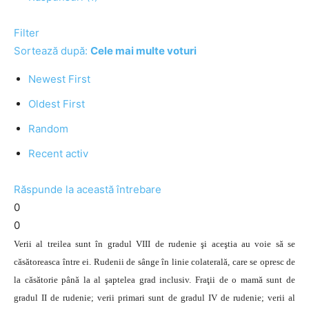
Filter
Sortează după:
Cele mai multe voturi
Newest First
Oldest First
Random
Recent activ
Răspunde la această întrebare
0
0
Verii al treilea sunt în gradul VIII de rudenie şi aceştia au voie să se
căsătoreasca între ei. Rudenii de sânge în linie colaterală, care se opresc de
la căsătorie până la al şaptelea grad inclusiv. Fraţii de o mamă sunt de
gradul II de rudenie; verii primari sunt de gradul IV de rudenie; verii al