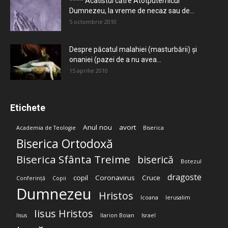
**** Acatistul către Atotputernicul
Dumnezeu, la vreme de necaz sau de...
5 octombrie 2010
Despre păcatul malahiei (masturbării) şi
onaniei (pazei de a nu avea...
15 aprilie 2010
Etichete
Anul nou
avort
Academia de Teologie
Biserica
Biserica Ortodoxă
Biserica Sfânta Treime
biserică
Botezul
dragoste
copil
Coronavirus
Cruce
Conferință
Copii
Dumnezeu
Hristos
Icoana
Ierusalim
Iisus Hristos
Iisus
Ilarion Boian
Israel