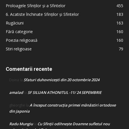
Proloagele Sfinților și a Sfintelor
455
6. Acatiste închinate Sfinților și Sfintelor
183
Rugăciuni
163
Fără categorie
160
Poezia religioasă
160
Stiri religioase
79
Comentarii recente
Sfaturi duhovnicești din 20 octombrie 2024
Doina
la
amalad
SF SILUAN ATHONITUL -11/ 24 SEPEMBRIE
la
A început construcţia primei mănăstiri ortodoxe
gheorghe
la
din Japonia
Radu Mungiu
Cu Sfinții odihnește Doamne sufletul nou
la