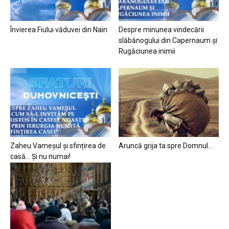
Învierea Fiului văduvei din Nain
Despre minunea vindecării
slăbănogului din Capernaum și
Rugăciunea inimii
Zaheu Vameșul și sfințirea de
Aruncă grija ta spre Domnul…
casă… Și nu numai!