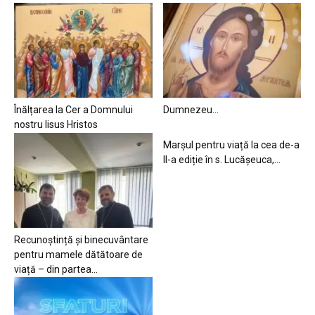
Înălțarea la Cer a Domnului
Dumnezeu…
nostru Iisus Hristos
Marșul pentru viață la cea de-a
II-a ediție în s. Lucășeuca,...
Recunoștință și binecuvântare
pentru mamele dătătoare de
viață – din partea...