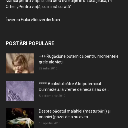
Marșul pentru viață la cea de-a II-a ediție în s. Lucășeuca, r-l
Orhei: „Pentru viață, cu inimă curată”
Învierea Fiului văduvei din Nain
POSTĂRI POPULARE
+++ Rugăciune puternică pentru momentele
grele ale vieţii
28 iulie 2010
**** Acatistul către Atotputernicul
Dumnezeu, la vreme de necaz sau de...
5 octombrie 2010
Despre păcatul malahiei (masturbării) şi
onaniei (pazei de a nu avea...
15 aprilie 2010