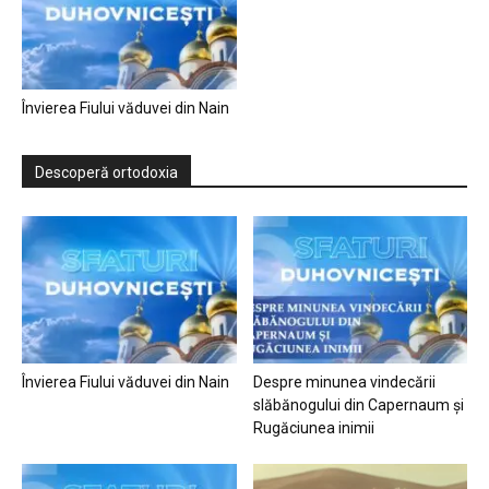
Învierea Fiului văduvei din Nain
Descoperă ortodoxia
Învierea Fiului văduvei din Nain
Despre minunea vindecării
slăbănogului din Capernaum și
Rugăciunea inimii