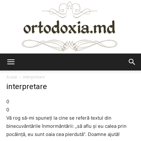
Ortodoxia.md
Acasă
interpretare
interpretare
0
0
Vă rog să-mi spuneţi la cine se referă textul din
binecuvântările înmormântării: „să aflu şi eu calea prin
pocăinţă, eu sunt oaia cea pierdută”. Doamne ajută!