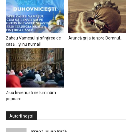
Zaheu Vameșul și sfințirea de
Aruncă grija ta spre Domnul…
casă… Și nu numai!
Ziua Învierii, să ne luminăm
popoare…
Autorii noștri
Preot Iulian Raţă