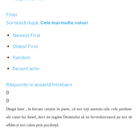
Filter
Sortează după:
Cele mai multe voturi
Newest First
Oldest First
Random
Recent activ
Răspunde la această întrebare
0
0
Dragă frate , la fiecare creștin în parte, că noi toți suntem oile cele perdute
ale casei lui Israel, deci ne rugăm Domnului să ne învrednicească pe noi să
aflăm și noi calea prin pocăință.