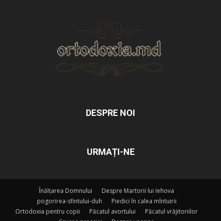
DESPRE NOI
URMAȚI-NE
Înălțarea Domnului
Despre Martorii lui Iehova
pogorirea-sfintului-duh
Piedici în calea mîntuirii
Ortodoxia pentru copii
Păcatul avortului
Păcatul vrăjitoriilor