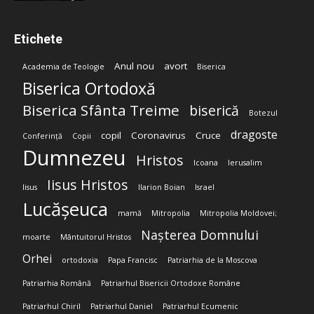
Etichete
Anul nou
avort
Academia de Teologie
Biserica
Biserica Ortodoxă
Biserica Sfânta Treime
biserică
Botezul
dragoste
copil
Coronavirus
Cruce
Conferință
Copii
Dumnezeu
Hristos
Icoana
Ierusalim
Iisus Hristos
Iisus
Ilarion Boian
Israel
Lucășeuca
mamă
Mitropolia
Mitropolia Moldovei;
Nașterea Domnului
moarte
Mântuitorul Hristos
Orhei
ortodoxia
Papa Francisc
Patriarhia de la Moscova
Patriarhia Română
Patriarhul Bisericii Ortodoxe Române
Patriarhul Chiril
Patriarhul Daniel
Patriarhul Ecumenic