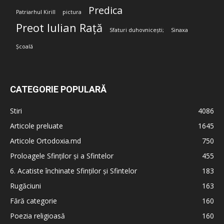
Predica
Patriarhul Kirill
pictura
Preot Iulian Rață
Sfaturi duhovnicești;
Sinaxa
Școală
CATEGORIE POPULARĂ
Stiri
4086
Articole preluate
1645
Articole Ortodoxia.md
750
Proloagele Sfinților și a Sfintelor
455
6. Acatiste închinate Sfinților și Sfintelor
183
Rugăciuni
163
Fără categorie
160
Poezia religioasă
160