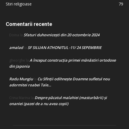
Stiri religioase
79
Comentarii recente
Sfaturi duhovnicești din 20 octombrie 2024
Doina
la
amalad
SF SILUAN ATHONITUL -11/ 24 SEPEMBRIE
la
A început construcţia primei mănăstiri ortodoxe
gheorghe
la
din Japonia
Radu Mungiu
Cu Sfinții odihnește Doamne sufletul nou
la
adormitei roabei Tale…
Despre păcatul malahiei (masturbării) şi
Crina Marina
la
onaniei (pazei de a nu avea copii)