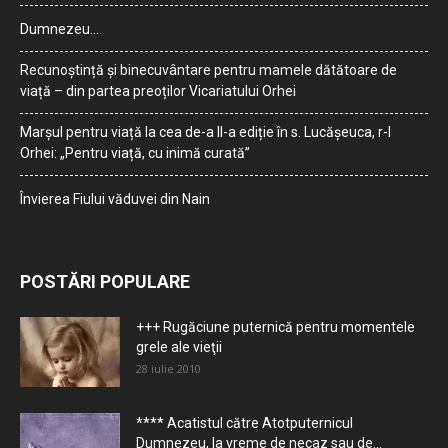
Dumnezeu…
Recunoștință și binecuvântare pentru mamele dătătoare de
viață – din partea preoților Vicariatului Orhei
Marșul pentru viață la cea de-a II-a ediție în s. Lucășeuca, r-l
Orhei: „Pentru viață, cu inimă curată”
Învierea Fiului văduvei din Nain
POSTĂRI POPULARE
+++ Rugăciune puternică pentru momentele
grele ale vieţii
28 iulie 2010
**** Acatistul către Atotputernicul
Dumnezeu, la vreme de necaz sau de...