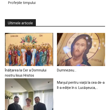
Profețiile timpului
Ultimele articole
Înălțarea la Cer a Domnului
Dumnezeu…
nostru Iisus Hristos
Marșul pentru viață la cea de-a
II-a ediție în s. Lucășeuca,...