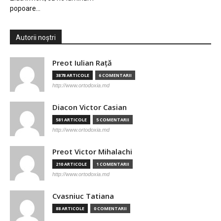
popoare…
Autorii noștri
Preot Iulian Raţă
3878 ARTICOLE
6 COMENTARII
http://www.ortodoxia.md
Diacon Victor Casian
581 ARTICOLE
5 COMENTARII
http://www.ortodoxia.md
Preot Victor Mihalachi
210 ARTICOLE
1 COMENTARII
http://www.ortodoxia.md
Cvasniuc Tatiana
88 ARTICOLE
0 COMENTARII