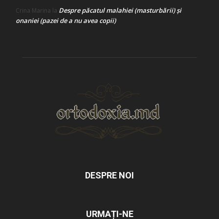
Despre păcatul malahiei (masturbării) şi
Crina Marina
la
onaniei (pazei de a nu avea copii)
DESPRE NOI
URMAȚI-NE