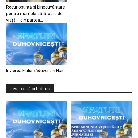
Recunoștință și binecuvântare
pentru mamele dătătoare de
viață – din partea...
Învierea Fiului văduvei din Nain
Descoperă ortodoxia