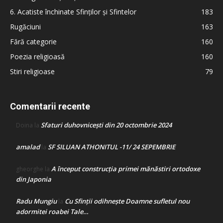
6. Acatiste închinate Sfinților și Sfintelor
183
Rugăciuni
163
Fără categorie
160
Poezia religioasă
160
Stiri religioase
79
Comentarii recente
Sfaturi duhovnicești din 20 octombrie 2024
Doina
la
amalad
SF SILUAN ATHONITUL -11/ 24 SEPEMBRIE
la
A început construcţia primei mănăstiri ortodoxe
gheorghe
la
din Japonia
Radu Mungiu
Cu Sfinții odihnește Doamne sufletul nou
la
adormitei roabei Tale…