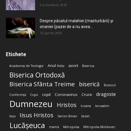
5 octombrie 2010
Despre păcatul malahiei (masturbării) şi
onaniei (pazei de a nu avea...
15 aprilie 2010
Etichete
Anul nou
avort
Academia de Teologie
Biserica
Biserica Ortodoxă
Biserica Sfânta Treime
biserică
Botezul
dragoste
copil
Coronavirus
Cruce
Conferință
Copii
Dumnezeu
Hristos
Icoana
Ierusalim
Iisus Hristos
Iisus
Ilarion Boian
Israel
Lucășeuca
mamă
Mitropolia
Mitropolia Moldovei;