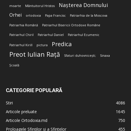
Nașterea Domnului
moarte
Mântuitorul Hristos
Orhei
ortodoxia
Papa Francisc
Patriarhia de la Moscova
Patriarhia Română
Patriarhul Bisericii Ortodoxe Române
Patriarhul Chiril
Patriarhul Daniel
Patriarhul Ecumenic
Predica
Patriarhul Kirill
pictura
Preot Iulian Rață
Sfaturi duhovnicești;
Sinaxa
Școală
CATEGORIE POPULARĂ
Stiri
4086
Articole preluate
1645
Articole Ortodoxia.md
750
Proloagele Sfinților și a Sfintelor
455