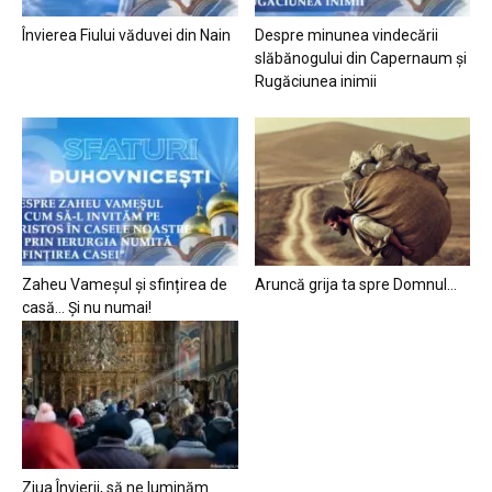
Învierea Fiului văduvei din Nain
Despre minunea vindecării
slăbănogului din Capernaum și
Rugăciunea inimii
Zaheu Vameșul și sfințirea de
Aruncă grija ta spre Domnul…
casă… Și nu numai!
Ziua Învierii, să ne luminăm