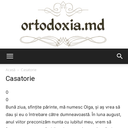
Ortodoxia.md
Acasă
Casatorie
Casatorie
0
0
Bună ziua, sfințite părinte, mă numesc Olga, şi aş vrea să
dau şi eu o întrebare către dumneavoastă. În luna august,
anul viitor preconizăm nunta cu iubitul meu, vrem să