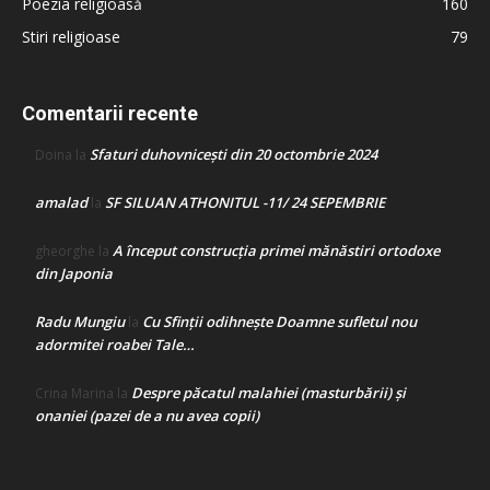
Poezia religioasă
160
Stiri religioase
79
Comentarii recente
Sfaturi duhovnicești din 20 octombrie 2024
Doina
la
amalad
SF SILUAN ATHONITUL -11/ 24 SEPEMBRIE
la
A început construcţia primei mănăstiri ortodoxe
gheorghe
la
din Japonia
Radu Mungiu
Cu Sfinții odihnește Doamne sufletul nou
la
adormitei roabei Tale…
Despre păcatul malahiei (masturbării) şi
Crina Marina
la
onaniei (pazei de a nu avea copii)