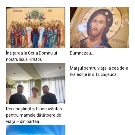
Înălțarea la Cer a Domnului
Dumnezeu…
nostru Iisus Hristos
Marșul pentru viață la cea de-a
II-a ediție în s. Lucășeuca,...
Recunoștință și binecuvântare
pentru mamele dătătoare de
viață – din partea...