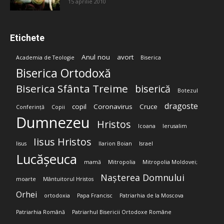
15 aprilie 2010
Etichete
Anul nou
avort
Academia de Teologie
Biserica
Biserica Ortodoxă
Biserica Sfânta Treime
biserică
Botezul
dragoste
copil
Coronavirus
Cruce
Conferință
Copii
Dumnezeu
Hristos
Icoana
Ierusalim
Iisus Hristos
Iisus
Ilarion Boian
Israel
Lucășeuca
mamă
Mitropolia
Mitropolia Moldovei;
Nașterea Domnului
moarte
Mântuitorul Hristos
Orhei
ortodoxia
Papa Francisc
Patriarhia de la Moscova
Patriarhia Română
Patriarhul Bisericii Ortodoxe Române