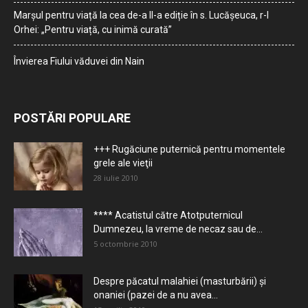
Marșul pentru viață la cea de-a II-a ediție în s. Lucășeuca, r-l
Orhei: „Pentru viață, cu inimă curată”
Învierea Fiului văduvei din Nain
POSTĂRI POPULARE
+++ Rugăciune puternică pentru momentele
grele ale vieţii
28 iulie 2010
**** Acatistul către Atotputernicul
Dumnezeu, la vreme de necaz sau de...
5 octombrie 2010
Despre păcatul malahiei (masturbării) şi
onaniei (pazei de a nu avea...