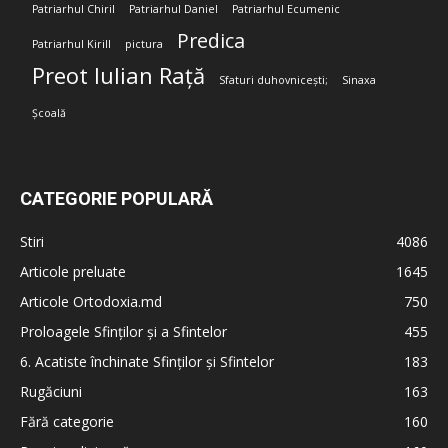
Patriarhul Chiril
Patriarhul Daniel
Patriarhul Ecumenic
Predica
Patriarhul Kirill
pictura
Preot Iulian Rață
Sfaturi duhovnicești;
Sinaxa
Școală
CATEGORIE POPULARĂ
Stiri
4086
Articole preluate
1645
Articole Ortodoxia.md
750
Proloagele Sfinților și a Sfintelor
455
6. Acatiste închinate Sfinților și Sfintelor
183
Rugăciuni
163
Fără categorie
160