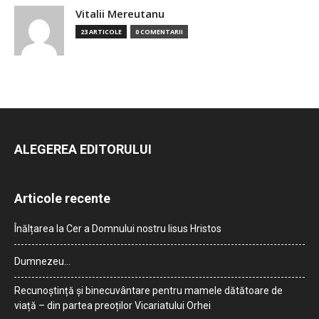
Vitalii Mereutanu
23 ARTICOLE
0 COMENTARII
ALEGEREA EDITORULUI
Articole recente
Înălțarea la Cer a Domnului nostru Iisus Hristos
Dumnezeu…
Recunoștință și binecuvântare pentru mamele dătătoare de
viață – din partea preoților Vicariatului Orhei