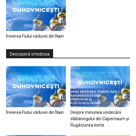
Învierea Fiului văduvei din Nain
Descoperă ortodoxia
Învierea Fiului văduvei din Nain
Despre minunea vindecării
slăbănogului din Capernaum și
Rugăciunea inimii