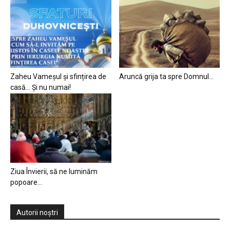
Zaheu Vameșul și sfințirea de
Aruncă grija ta spre Domnul…
casă… Și nu numai!
Ziua Învierii, să ne luminăm
popoare…
Autorii noștri