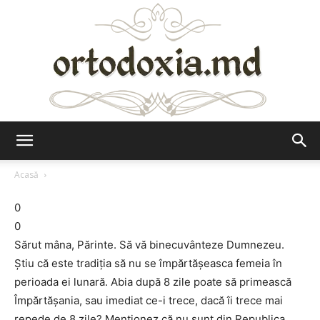
Ortodoxia.md
Acasă
0
0
Sărut mâna, Părinte. Să vă binecuvânteze Dumnezeu.
Ştiu că este tradiţia să nu se împărtăşeasca femeia în
perioada ei lunară. Abia după 8 zile poate să primească
Împărtăşania, sau imediat ce-i trece, dacă îi trece mai
repede de 8 zile? Menţionez că nu sunt din Republica