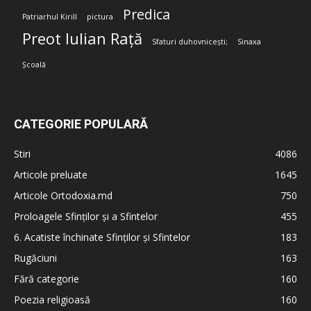
Predica
Patriarhul Kirill
pictura
Preot Iulian Rață
Sfaturi duhovnicești;
Sinaxa
Școală
CATEGORIE POPULARĂ
Stiri
4086
Articole preluate
1645
Articole Ortodoxia.md
750
Proloagele Sfinților și a Sfintelor
455
6. Acatiste închinate Sfinților și Sfintelor
183
Rugăciuni
163
Fără categorie
160
Poezia religioasă
160