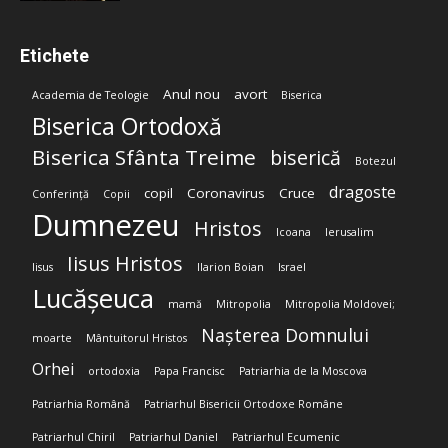
Etichete
Anul nou
avort
Academia de Teologie
Biserica
Biserica Ortodoxă
Biserica Sfânta Treime
biserică
Botezul
dragoste
copil
Coronavirus
Cruce
Conferință
Copii
Dumnezeu
Hristos
Icoana
Ierusalim
Iisus Hristos
Iisus
Ilarion Boian
Israel
Lucășeuca
mamă
Mitropolia
Mitropolia Moldovei;
Nașterea Domnului
moarte
Mântuitorul Hristos
Orhei
ortodoxia
Papa Francisc
Patriarhia de la Moscova
Patriarhia Română
Patriarhul Bisericii Ortodoxe Române
Patriarhul Chiril
Patriarhul Daniel
Patriarhul Ecumenic