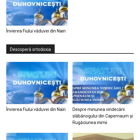
Învierea Fiului văduvei din Nain
Descoperă ortodoxia
Învierea Fiului văduvei din Nain
Despre minunea vindecării
slăbănogului din Capernaum și
Rugăciunea inimii