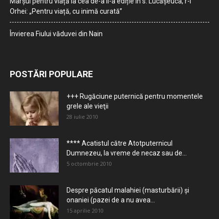
Marșul pentru viață la cea de-a II-a ediție în s. Lucășeuca, r-l
Orhei: „Pentru viață, cu inimă curată”
Învierea Fiului văduvei din Nain
POSTĂRI POPULARE
+++ Rugăciune puternică pentru momentele
grele ale vieţii
28 iulie 2010
**** Acatistul către Atotputernicul
Dumnezeu, la vreme de necaz sau de...
5 octombrie 2010
Despre păcatul malahiei (masturbării) şi
onaniei (pazei de a nu avea...
15 aprilie 2010