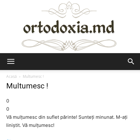
Ortodoxia.md
Acasă
Multumesc !
Multumesc !
0
0
Vă mulțumesc din suflet părinte! Sunteți minunat. M-ați
liniștit. Vă mulțumesc!