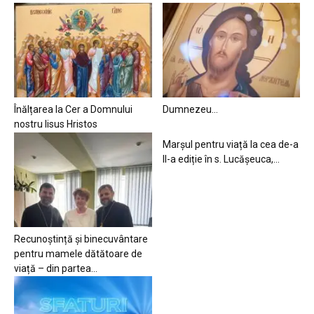
Înălțarea la Cer a Domnului
Dumnezeu…
nostru Iisus Hristos
Marșul pentru viață la cea de-a
II-a ediție în s. Lucășeuca,...
Recunoștință și binecuvântare
pentru mamele dătătoare de
viață – din partea...