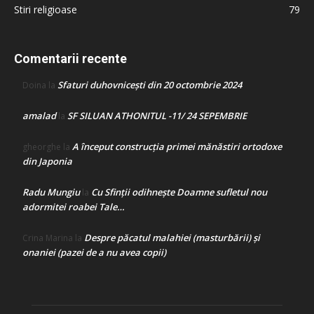
Stiri religioase
79
Comentarii recente
Sfaturi duhovnicești din 20 octombrie 2024
Doina
la
amalad
SF SILUAN ATHONITUL -11/ 24 SEPEMBRIE
la
A început construcţia primei mănăstiri ortodoxe
gheorghe
la
din Japonia
Radu Mungiu
Cu Sfinții odihnește Doamne sufletul nou
la
adormitei roabei Tale…
Despre păcatul malahiei (masturbării) şi
Crina Marina
la
onaniei (pazei de a nu avea copii)