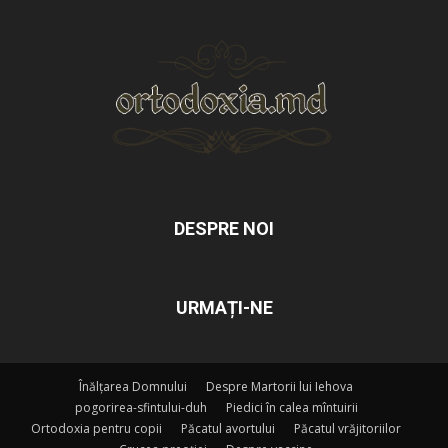
DESPRE NOI
URMAȚI-NE
Înălțarea Domnului
Despre Martorii lui Iehova
pogorirea-sfintului-duh
Piedici în calea mîntuirii
Ortodoxia pentru copii
Păcatul avortului
Păcatul vrăjitoriilor