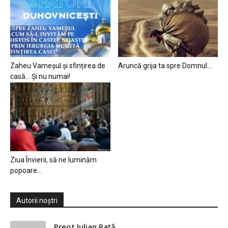
Zaheu Vameșul și sfințirea de
Aruncă grija ta spre Domnul…
casă… Și nu numai!
Ziua Învierii, să ne luminăm
popoare…
Autorii noștri
Preot Iulian Raţă