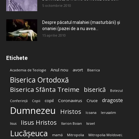
5 octombrie 2010
Despre păcatul malahiei (masturbării) şi
onaniei (pazei de a nu avea...
15 aprilie 2010
Etichete
Anul nou
avort
Academia de Teologie
Biserica
Biserica Ortodoxă
Biserica Sfânta Treime
biserică
Botezul
dragoste
copil
Coronavirus
Cruce
Conferință
Copii
Dumnezeu
Hristos
Icoana
Ierusalim
Iisus Hristos
Iisus
Ilarion Boian
Israel
Lucășeuca
mamă
Mitropolia
Mitropolia Moldovei;