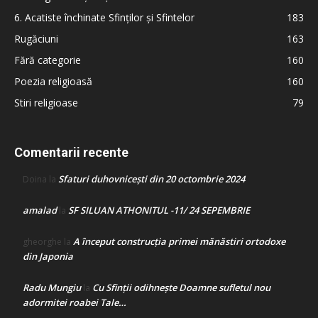
6. Acatiste închinate Sfinților și Sfintelor
183
Rugăciuni
163
Fără categorie
160
Poezia religioasă
160
Stiri religioase
79
Comentarii recente
Sfaturi duhovnicești din 20 octombrie 2024
Doina
la
amalad
SF SILUAN ATHONITUL -11/ 24 SEPEMBRIE
la
A început construcţia primei mănăstiri ortodoxe
gheorghe
la
din Japonia
Radu Mungiu
Cu Sfinții odihnește Doamne sufletul nou
la
adormitei roabei Tale…