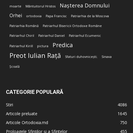
Nașterea Domnului
moarte
Mântuitorul Hristos
Orhei
ortodoxia
Papa Francisc
Patriarhia de la Moscova
Patriarhia Română
Patriarhul Bisericii Ortodoxe Române
Patriarhul Chiril
Patriarhul Daniel
Patriarhul Ecumenic
Predica
Patriarhul Kirill
pictura
Preot Iulian Rață
Sfaturi duhovnicești;
Sinaxa
Școală
CATEGORIE POPULARĂ
Stiri
4086
Articole preluate
1645
Articole Ortodoxia.md
750
Proloagele Sfinților și a Sfintelor
455