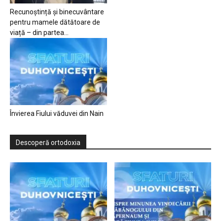
Recunoștință și binecuvântare
pentru mamele dătătoare de
viață – din partea...
Învierea Fiului văduvei din Nain
Descoperă ortodoxia