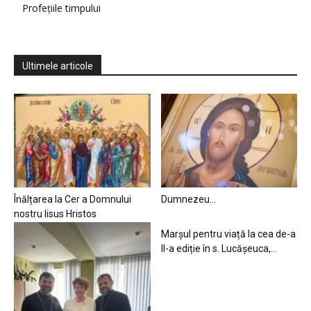
Profețiile timpului
Ultimele articole
Înălțarea la Cer a Domnului
Dumnezeu…
nostru Iisus Hristos
Marșul pentru viață la cea de-a
II-a ediție în s. Lucășeuca,...