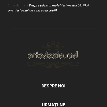
Despre păcatul malahiei (masturbării) şi
Crina Marina
la
onaniei (pazei de a nu avea copii)
DESPRE NOI
URMAȚI-NE