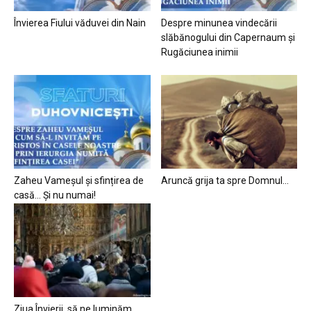
Învierea Fiului văduvei din Nain
Despre minunea vindecării
slăbănogului din Capernaum și
Rugăciunea inimii
Zaheu Vameșul și sfințirea de
Aruncă grija ta spre Domnul…
casă… Și nu numai!
Ziua Învierii, să ne luminăm