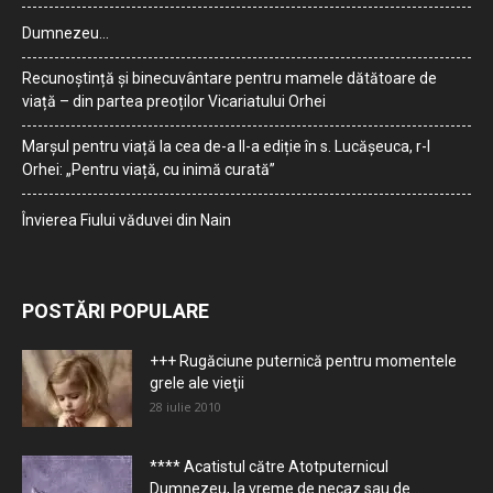
Dumnezeu…
Recunoștință și binecuvântare pentru mamele dătătoare de
viață – din partea preoților Vicariatului Orhei
Marșul pentru viață la cea de-a II-a ediție în s. Lucășeuca, r-l
Orhei: „Pentru viață, cu inimă curată”
Învierea Fiului văduvei din Nain
POSTĂRI POPULARE
+++ Rugăciune puternică pentru momentele
grele ale vieţii
28 iulie 2010
**** Acatistul către Atotputernicul
Dumnezeu, la vreme de necaz sau de...