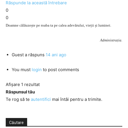
Răspunde la această întrebare
0
0
Doamne călăuzește pe roaba ta pe calea adevărului, vieții și luminei.
Administrația.
Guest
a răspuns
14 ani ago
You must
login
to post comments
Afișare 1 rezultat
Răspunsul tău
Te rog să te
autentifici
mai întâi pentru a trimite.
Căutare