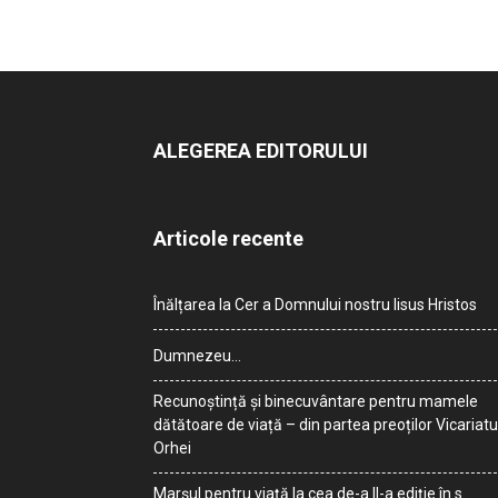
ALEGEREA EDITORULUI
Articole recente
Înălțarea la Cer a Domnului nostru Iisus Hristos
Dumnezeu…
Recunoștință și binecuvântare pentru mamele
dătătoare de viață – din partea preoților Vicariatu
Orhei
Marșul pentru viață la cea de-a II-a ediție în s.