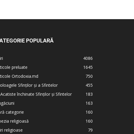
ATEGORIE POPULARĂ
iri
4086
ticole preluate
1645
ticole Ortodoxia.md
750
oloagele Sfinților și a Sfintelor
455
 Acatiste închinate Sfinților și Sfintelor
183
găciuni
163
ră categorie
160
ezia religioasă
160
iri religioase
79