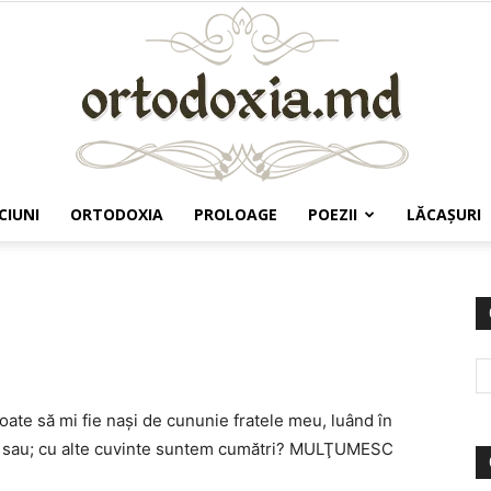
CIUNI
ORTODOXIA
PROLOAGE
POEZII
LĂCAŞURI
Ortodoxia.md
i
oate să mi fie naşi de cununie fratele meu, luând în
ul sau; cu alte cuvinte suntem cumătri? MULŢUMESC