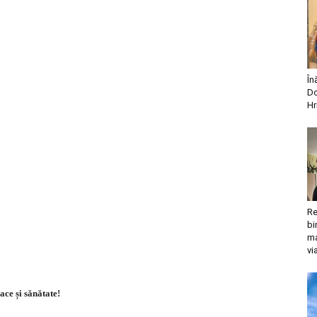
În
Do
Hr
Re
bi
ma
vi
ace și sănătate!