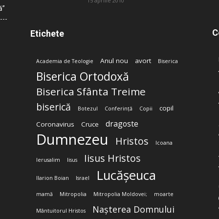
15 aprilie 2010
ă”
C
Etichete
Anul nou
avort
Academia de Teologie
Biserica
Biserica Ortodoxă
Biserica Sfânta Treime
biserică
copil
Botezul
Conferință
Copii
dragoste
Coronavirus
Cruce
Dumnezeu
Hristos
Icoana
Iisus Hristos
Ierusalim
Iisus
Lucășeuca
Ilarion Boian
Israel
mamă
Mitropolia
Mitropolia Moldovei;
moarte
Nașterea Domnului
Mântuitorul Hristos