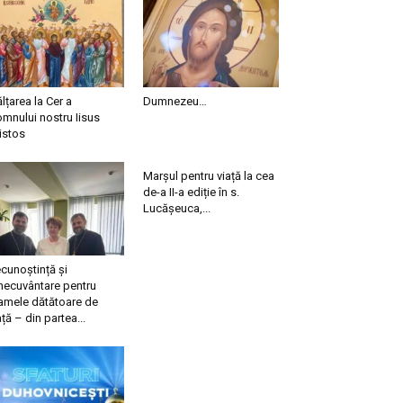
ălțarea la Cer a
Dumnezeu…
mnului nostru Iisus
istos
Marșul pentru viață la cea
de-a II-a ediție în s.
Lucășeuca,...
cunoștință și
necuvântare pentru
mele dătătoare de
ață – din partea...