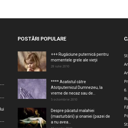
POSTĂRI POPULARE
C
+++ Rugăciune puternică pentru
St
momentele grele ale vieţii
Ar
28 iulie 2010
Ar
Pr
**** Acatistul către
Atotputernicul Dumnezeu, la
6.
vreme de necaz sau de...
Ru
5 octombrie 2010
Fă
lui
Despre păcatul malahiei
Po
(masturbării) şi onaniei (pazei de
a nu avea...
St