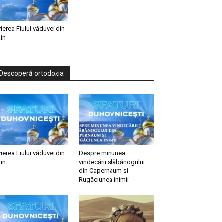
vierea Fiului văduvei din
in
Descoperă ortodoxia
vierea Fiului văduvei din
Despre minunea
in
vindecării slăbănogului
din Capernaum și
Rugăciunea inimii