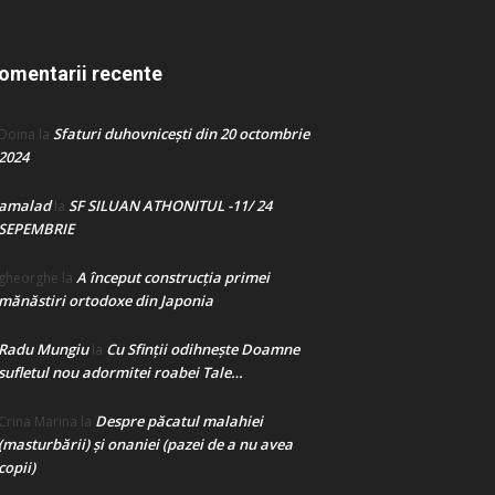
omentarii recente
Sfaturi duhovnicești din 20 octombrie
Doina
la
2024
amalad
SF SILUAN ATHONITUL -11/ 24
la
SEPEMBRIE
A început construcţia primei
gheorghe
la
mănăstiri ortodoxe din Japonia
Radu Mungiu
Cu Sfinții odihnește Doamne
la
sufletul nou adormitei roabei Tale…
Despre păcatul malahiei
Crina Marina
la
(masturbării) şi onaniei (pazei de a nu avea
copii)