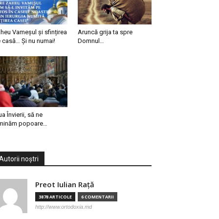
heu Vameșul și sfințirea
Aruncă grija ta spre
 casă… Și nu numai!
Domnul…
ua Învierii, să ne
minăm popoare…
Autorii noștri
Preot Iulian Raţă
3878 ARTICOLE
6 COMENTARII
http://www.ortodoxia.md