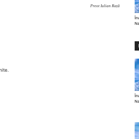
Preot Iulian Rață
În
Na
mite.
În
Na