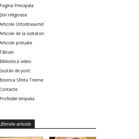
Pagina Principala
Știri religioase
Articole Ortodoxia.md
Articole de la vizitatori
Articole preluate
Tâlcuiri
Bibliotecă video
Gustări de post
Biserica Sfinta Treime
Contacte
Profețiile timpului
Ultimele articole