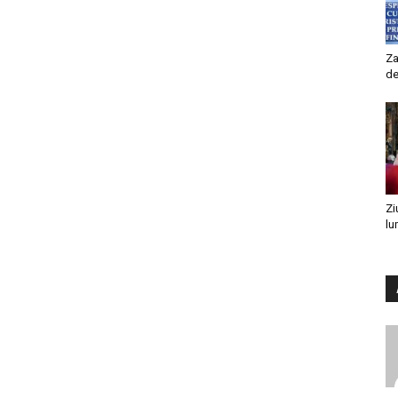
Za
de
Zi
lu