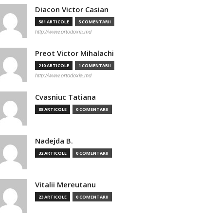
Diacon Victor Casian
581 ARTICOLE
5 COMENTARII
http://www.ortodoxia.md
Preot Victor Mihalachi
210 ARTICOLE
1 COMENTARII
http://www.ortodoxia.md
Cvasniuc Tatiana
88 ARTICOLE
0 COMENTARII
Nadejda B.
32 ARTICOLE
0 COMENTARII
Vitalii Mereutanu
23 ARTICOLE
0 COMENTARII