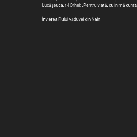
Lucășeuca, r-l Orhei: „Pentru viață, cu inimă curat
Învierea Fiului văduvei din Nain