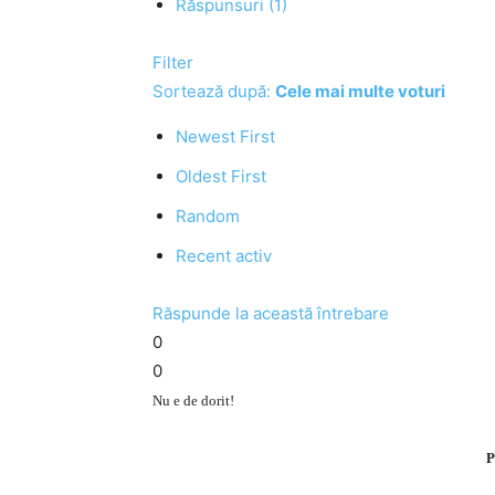
Răspunsuri (1)
Filter
Sortează după:
Cele mai multe voturi
Newest First
Oldest First
Random
Recent activ
Răspunde la această întrebare
0
0
Nu e de dorit!
P