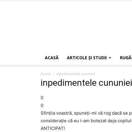
ACASĂ
ARTICOLE ŞI STUDII
RUGĂ
Acasă
inpedimentele cununiei
inpedimentele cununie
0
0
Sfinţiia voastră, spuneţi-mi vă rog dacă se p
consideraţie că eu i-am botezat deja copil
ANTICIPAT!