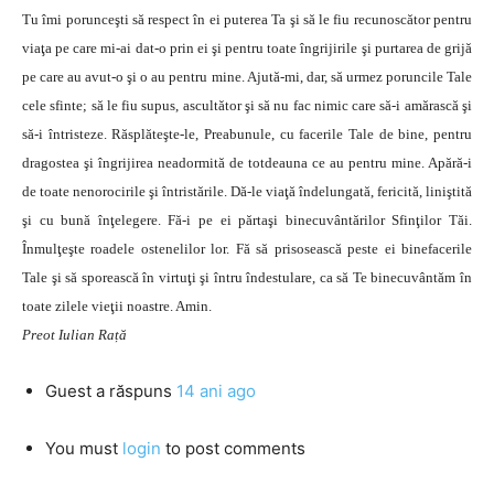
Tu îmi porunceşti să respect în ei puterea Ta şi să le fiu recunoscător pentru
viaţa pe care mi-ai dat-o prin ei şi pentru toate îngrijirile şi purtarea de grijă
pe care au avut-o şi o au pentru mine. Ajută-mi, dar, să urmez poruncile Tale
cele sfinte; să le fiu supus, ascultător şi să nu fac nimic care să-i amărască şi
să-i întristeze. Răsplăteşte-le, Preabunule, cu facerile Tale de bine, pentru
dragostea şi îngrijirea neadormită de totdeauna ce au pentru mine. Apără-i
de toate nenorocirile şi întristările. Dă-le viaţă îndelungată, fericită, liniştită
şi cu bună înţelegere. Fă-i pe ei părtaşi binecuvântărilor Sfinţilor Tăi.
Înmulţeşte roadele ostenelilor lor. Fă să prisosească peste ei binefacerile
Tale şi să sporească în virtuţi şi întru îndestulare, ca să Te binecuvântăm în
toate zilele vieţii noastre. Amin.
Preot Iulian Rață
Guest
a răspuns
14 ani ago
You must
login
to post comments