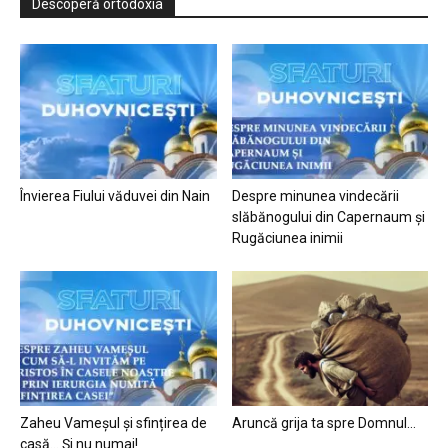
Descoperă ortodoxia
Învierea Fiului văduvei din Nain
Despre minunea vindecării
slăbănogului din Capernaum și
Rugăciunea inimii
Zaheu Vameșul și sfințirea de
Aruncă grija ta spre Domnul…
casă… Și nu numai!