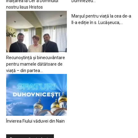
Înălțarea la Cer a Domnului
Dumnezeu…
nostru Iisus Hristos
Marșul pentru viață la cea de-a
II-a ediție în s. Lucășeuca,...
Recunoștință și binecuvântare
pentru mamele dătătoare de
viață – din partea...
Învierea Fiului văduvei din Nain