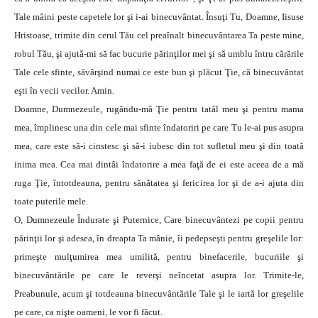
Tale mâini peste capetele lor şi i-ai binecuvântat. Însuţi Tu, Doamne, Iisuse
Hristoase, trimite din cerul Tău cel preaînalt binecuvântarea Ta peste mine,
robul Tău, şi ajută-mi să fac bucurie părinţilor mei şi să umblu întru cărările
Tale cele sfinte, săvârşind numai ce este bun şi plăcut Ţie, că binecuvântat
eşti în vecii vecilor. Amin.
Doamne, Dumnezeule, rugându-mă Ţie pentru tatăl meu şi pentru mama
mea, împlinesc una din cele mai sfinte îndatoriri pe care Tu le-ai pus asupra
mea, care este să-i cinstesc şi să-i iubesc din tot sufletul meu şi din toată
inima mea. Cea mai dintâi îndatorire a mea faţă de ei este aceea de a mă
ruga Ţie, întotdeauna, pentru sănătatea şi fericirea lor şi de a-i ajuta din
toate puterile mele.
O, Dumnezeule Îndurate şi Puternice, Care binecuvântezi pe copii pentru
părinţii lor şi adesea, în dreapta Ta mânie, îi pedepseşti pentru greşelile lor:
primeşte mulţumirea mea umilită, pentru binefacerile, bucuriile şi
binecuvântările pe care le reverşi neîncetat asupra lor. Trimite-le,
Preabunule, acum şi totdeauna binecuvântările Tale şi le iartă lor greşelile
pe care, ca nişte oameni, le vor fi făcut.