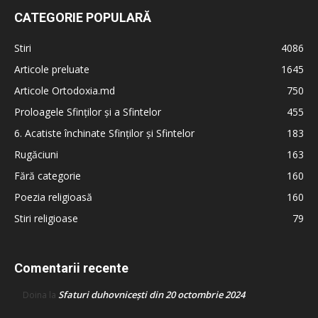
CATEGORIE POPULARĂ
Stiri
4086
Articole preluate
1645
Articole Ortodoxia.md
750
Proloagele Sfinților și a Sfintelor
455
6. Acatiste închinate Sfinților și Sfintelor
183
Rugăciuni
163
Fără categorie
160
Poezia religioasă
160
Stiri religioase
79
Comentarii recente
Sfaturi duhovnicești din 20 octombrie 2024
Doina
la