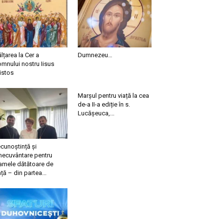
ălțarea la Cer a
Dumnezeu…
mnului nostru Iisus
istos
Marșul pentru viață la cea
de-a II-a ediție în s.
Lucășeuca,...
cunoștință și
necuvântare pentru
mele dătătoare de
ață – din partea...