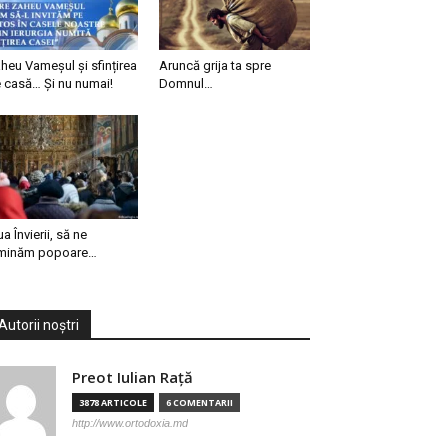
heu Vameșul și sfințirea
Aruncă grija ta spre
 casă… Și nu numai!
Domnul…
ua Învierii, să ne
minăm popoare…
Autorii noștri
Preot Iulian Raţă
3878 ARTICOLE
6 COMENTARII
http://www.ortodoxia.md