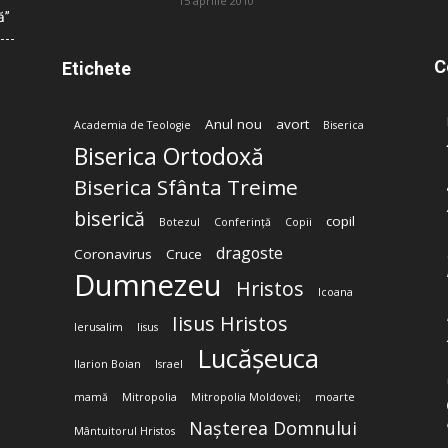
15 aprilie 2010
ă”
C
Etichete
Anul nou
avort
Academia de Teologie
Biserica
Biserica Ortodoxă
Biserica Sfânta Treime
biserică
copil
Botezul
Conferință
Copii
dragoste
Coronavirus
Cruce
Dumnezeu
Hristos
Icoana
Iisus Hristos
Ierusalim
Iisus
Lucășeuca
Ilarion Boian
Israel
mamă
Mitropolia
Mitropolia Moldovei;
moarte
Nașterea Domnului
Mântuitorul Hristos