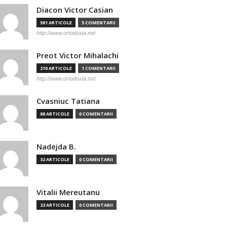
Diacon Victor Casian
581 ARTICOLE
5 COMENTARII
http://www.ortodoxia.md
Preot Victor Mihalachi
210 ARTICOLE
1 COMENTARII
http://www.ortodoxia.md
Cvasniuc Tatiana
88 ARTICOLE
0 COMENTARII
Nadejda B.
32 ARTICOLE
0 COMENTARII
Vitalii Mereutanu
23 ARTICOLE
0 COMENTARII