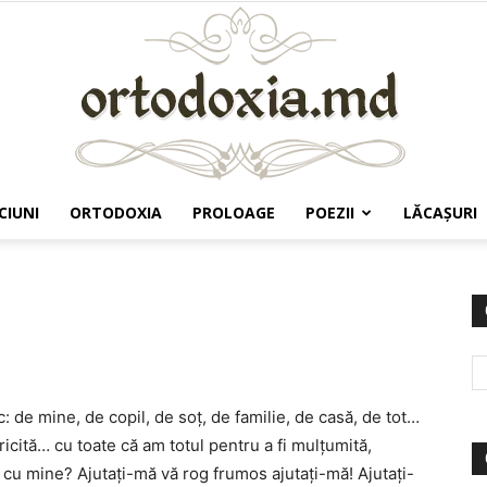
CIUNI
ORTODOXIA
PROLOAGE
POEZII
LĂCAŞURI
Ortodoxia.md
 de mine, de copil, de soţ, de familie, de casă, de tot…
icită… cu toate că am totul pentru a fi mulţumită,
 cu mine? Ajutaţi-mă vă rog frumos ajutaţi-mă! Ajutaţi-