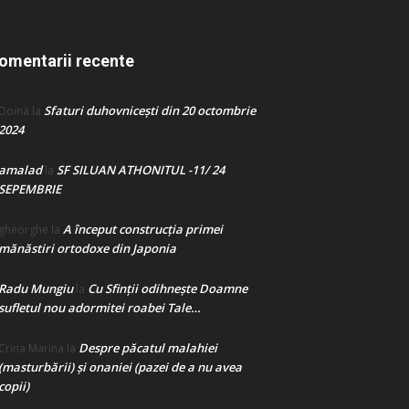
omentarii recente
Sfaturi duhovnicești din 20 octombrie
Doina
la
2024
amalad
SF SILUAN ATHONITUL -11/ 24
la
SEPEMBRIE
A început construcţia primei
gheorghe
la
mănăstiri ortodoxe din Japonia
Radu Mungiu
Cu Sfinții odihnește Doamne
la
sufletul nou adormitei roabei Tale…
Despre păcatul malahiei
Crina Marina
la
(masturbării) şi onaniei (pazei de a nu avea
copii)