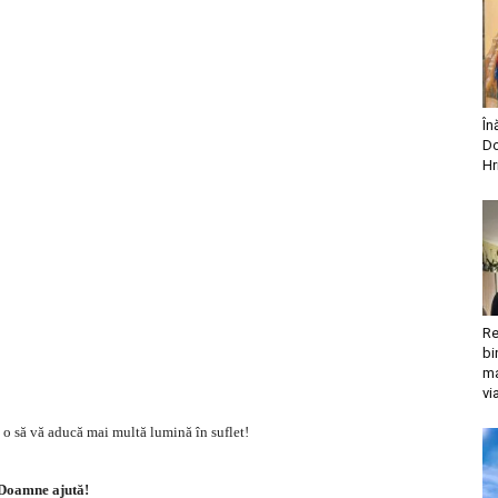
În
Do
Hr
Re
bi
ma
vi
ă o să vă aducă mai multă lumină în suflet!
Doamne ajută!