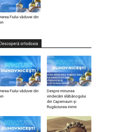
vierea Fiului văduvei din
in
Descoperă ortodoxia
vierea Fiului văduvei din
Despre minunea
in
vindecării slăbănogului
din Capernaum și
Rugăciunea inimii