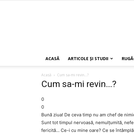
ACASĂ
ARTICOLE ŞI STUDII
RUGĂ
Acasă
Cum sa-mi revin...?
Cum sa-mi revin...?
0
0
Bună ziua! De ceva timp nu am chef de nimic:
Sunt tot timpul nervoasă, nemulţumită, nefer
fericită… Ce-i cu mine oare? Ce se întâmplă