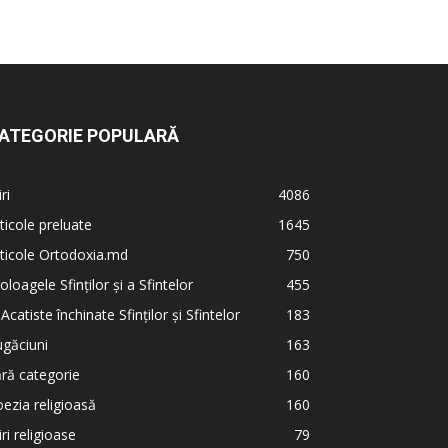
ATEGORIE POPULARĂ
iri
4086
ticole preluate
1645
ticole Ortodoxia.md
750
oloagele Sfinților și a Sfintelor
455
 Acatiste închinate Sfinților și Sfintelor
183
găciuni
163
ră categorie
160
ezia religioasă
160
iri religioase
79