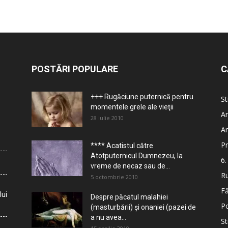
POSTĂRI POPULARE
C
+++ Rugăciune puternică pentru
St
momentele grele ale vieţii
Ar
28 iulie 2010
Ar
Pr
**** Acatistul către
Atotputernicul Dumnezeu, la
6.
vreme de necaz sau de...
Ru
5 octombrie 2010
Fă
lui
Despre păcatul malahiei
Po
(masturbării) şi onaniei (pazei de
a nu avea...
St