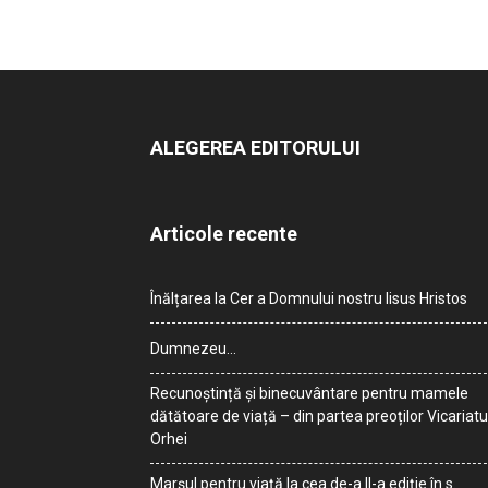
ALEGEREA EDITORULUI
Articole recente
Înălțarea la Cer a Domnului nostru Iisus Hristos
Dumnezeu…
Recunoștință și binecuvântare pentru mamele
dătătoare de viață – din partea preoților Vicariatu
Orhei
Marșul pentru viață la cea de-a II-a ediție în s.