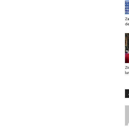
Za
de
Zi
lu