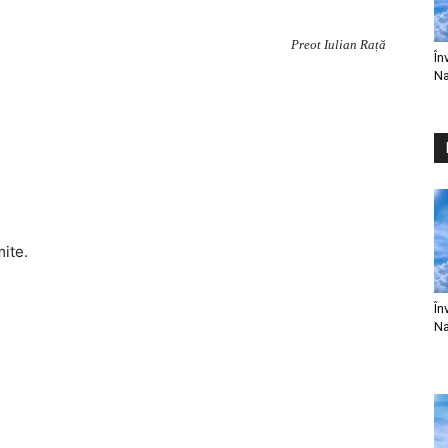
Preot Iulian Rață
În
Na
mite.
În
Na