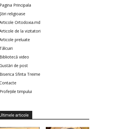
Pagina Principala
Știri religioase
Articole Ortodoxia.md
Articole de la vizitatori
Articole preluate
Tâlcuiri
Bibliotecă video
Gustări de post
Biserica Sfinta Treime
Contacte
Profețiile timpului
Ultimele articole