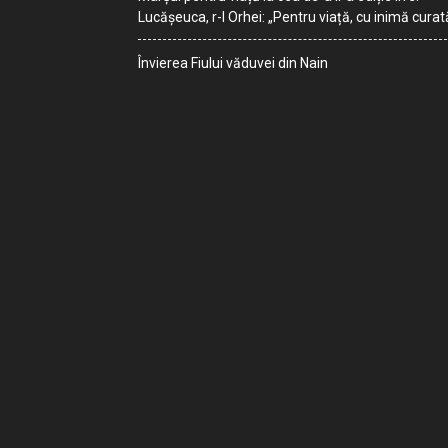
Lucășeuca, r-l Orhei: „Pentru viață, cu inimă curat
Învierea Fiului văduvei din Nain