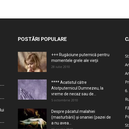
POSTĂRI POPULARE
C
+++ Rugăciune puternică pentru
St
momentele grele ale vieţii
Ar
28 iulie 2010
Ar
Pr
**** Acatistul către
Atotputernicul Dumnezeu, la
6.
vreme de necaz sau de...
Ru
5 octombrie 2010
Fă
lui
Despre păcatul malahiei
Po
(masturbării) şi onaniei (pazei de
a nu avea...
St