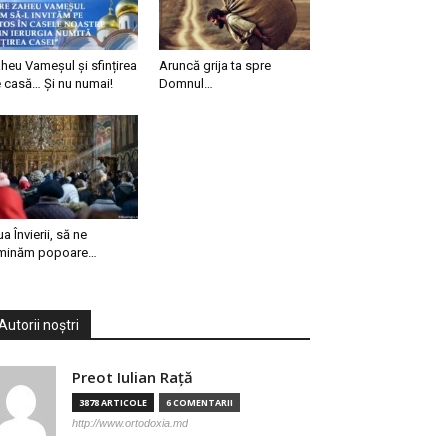
heu Vameșul și sfințirea
Aruncă grija ta spre
 casă… Și nu numai!
Domnul…
ua Învierii, să ne
minăm popoare…
Autorii noștri
Preot Iulian Raţă
3878 ARTICOLE
6 COMENTARII
http://www.ortodoxia.md