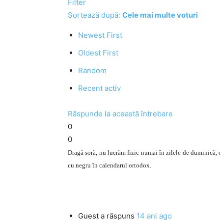
Filter
Sortează după:
Cele mai multe voturi
Newest First
Oldest First
Random
Recent activ
Răspunde la această întrebare
0
0
Dragă soră, nu lucrăm fizic numai în zilele de duminică, c
cu negru în calendarul ortodox.
Guest
a răspuns
14 ani ago