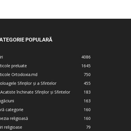
ATEGORIE POPULARĂ
iri
4086
ticole preluate
1645
ticole Ortodoxia.md
750
oloagele Sfinților și a Sfintelor
455
 Acatiste închinate Sfinților și Sfintelor
183
găciuni
163
ră categorie
160
ezia religioasă
160
iri religioase
79