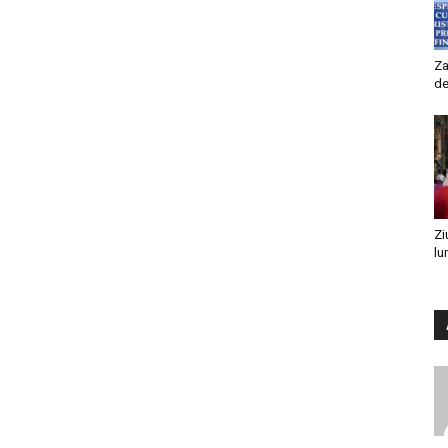
Za
de
Zi
lu