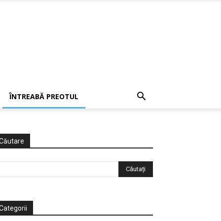
ÎNTREABĂ PREOTUL
Căutare
Categorii