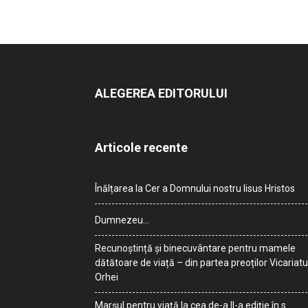
ALEGEREA EDITORULUI
Articole recente
Înălțarea la Cer a Domnului nostru Iisus Hristos
Dumnezeu…
Recunoștință și binecuvântare pentru mamele
dătătoare de viață – din partea preoților Vicariatu
Orhei
Marșul pentru viață la cea de-a II-a ediție în s.