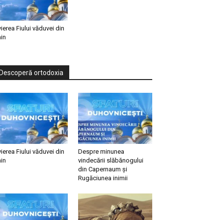
vierea Fiului văduvei din
in
Descoperă ortodoxia
vierea Fiului văduvei din
Despre minunea
in
vindecării slăbănogului
din Capernaum și
Rugăciunea inimii