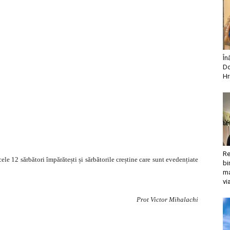
În
Do
Hr
Re
ele 12 sărbători împărătești și sărbătorile creștine care sunt evedențiate
bi
ma
vi
Prot Victor Mihalachi