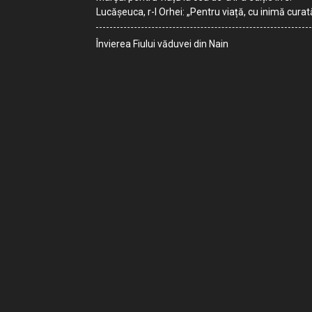
Lucășeuca, r-l Orhei: „Pentru viață, cu inimă curat
Învierea Fiului văduvei din Nain