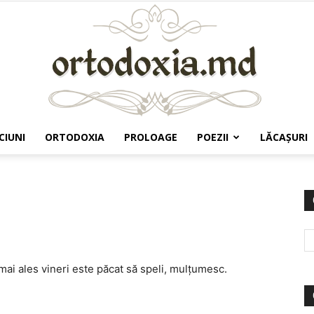
CIUNI
ORTODOXIA
PROLOAGE
POEZII
LĂCAŞURI
Ortodoxia.md
 mai ales vineri este păcat să speli, mulţumesc.