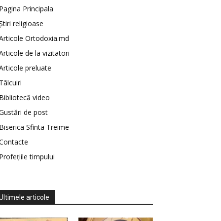
Pagina Principala
Știri religioase
Articole Ortodoxia.md
Articole de la vizitatori
Articole preluate
Tâlcuiri
Bibliotecă video
Gustări de post
Biserica Sfinta Treime
Contacte
Profețiile timpului
Ultimele articole