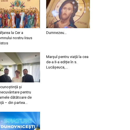
ălțarea la Cer a
Dumnezeu…
mnului nostru Iisus
istos
Marșul pentru viață la cea
de-a II-a ediție în s.
Lucășeuca,...
cunoștință și
necuvântare pentru
mele dătătoare de
ață – din partea...