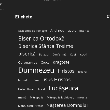
15 aprilie 2010
ă”
C
Etichete
Anul nou
avort
Academia de Teologie
Biserica
Biserica Ortodoxă
Biserica Sfânta Treime
biserică
copil
Botezul
Conferință
Copii
dragoste
Coronavirus
Cruce
Dumnezeu
Hristos
Icoana
Iisus Hristos
Ierusalim
Iisus
Lucășeuca
Ilarion Boian
Israel
mamă
Mitropolia
Mitropolia Moldovei;
moarte
Nașterea Domnului
Mântuitorul Hristos