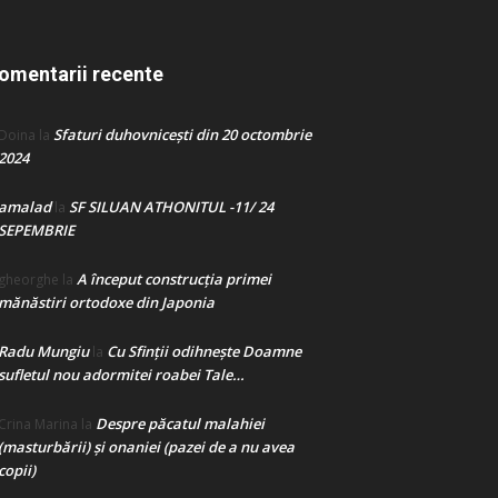
omentarii recente
Sfaturi duhovnicești din 20 octombrie
Doina
la
2024
amalad
SF SILUAN ATHONITUL -11/ 24
la
SEPEMBRIE
A început construcţia primei
gheorghe
la
mănăstiri ortodoxe din Japonia
Radu Mungiu
Cu Sfinții odihnește Doamne
la
sufletul nou adormitei roabei Tale…
Despre păcatul malahiei
Crina Marina
la
(masturbării) şi onaniei (pazei de a nu avea
copii)