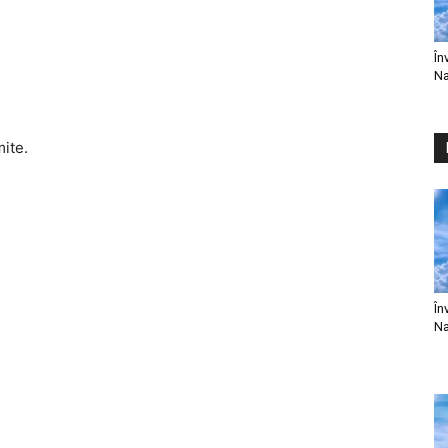
În
Na
mite.
În
Na