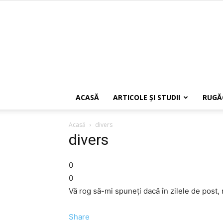
ACASĂ
ARTICOLE ŞI STUDII
RUGĂ
Acasă
divers
divers
0
0
Vă rog să-mi spuneţi dacă în zilele de post,
Share