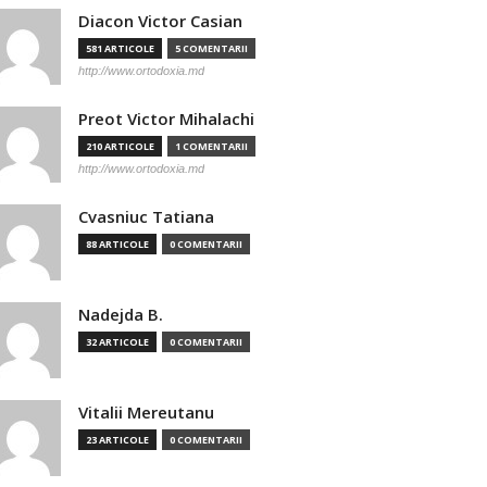
Diacon Victor Casian
581 ARTICOLE
5 COMENTARII
http://www.ortodoxia.md
Preot Victor Mihalachi
210 ARTICOLE
1 COMENTARII
http://www.ortodoxia.md
Cvasniuc Tatiana
88 ARTICOLE
0 COMENTARII
Nadejda B.
32 ARTICOLE
0 COMENTARII
Vitalii Mereutanu
23 ARTICOLE
0 COMENTARII