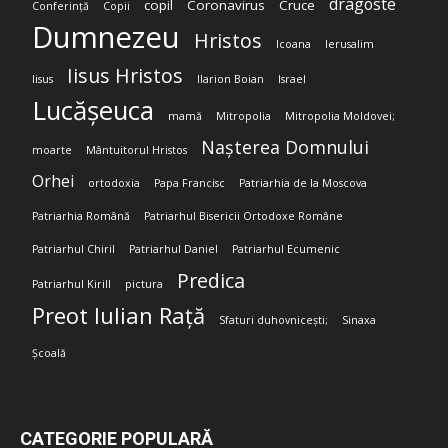
dragoste
copil
Coronavirus
Cruce
Conferință
Copii
Dumnezeu
Hristos
Icoana
Ierusalim
Iisus Hristos
Iisus
Ilarion Boian
Israel
Lucășeuca
mamă
Mitropolia
Mitropolia Moldovei;
Nașterea Domnului
moarte
Mântuitorul Hristos
Orhei
ortodoxia
Papa Francisc
Patriarhia de la Moscova
Patriarhia Română
Patriarhul Bisericii Ortodoxe Române
Patriarhul Chiril
Patriarhul Daniel
Patriarhul Ecumenic
Predica
Patriarhul Kirill
pictura
Preot Iulian Rață
Sfaturi duhovnicești;
Sinaxa
Școală
CATEGORIE POPULARĂ