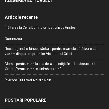
ALEGEREA EDITORULUI
Articole recente
Înălțarea la Cer a Domnului nostru Iisus Hristos
Dumnezeu…
Recunoștință și binecuvântare pentru mamele dătătoare de
viață – din partea preoților Vicariatului Orhei
Marșul pentru viață la cea de-a II-a ediție în s. Lucășeuca, r-l
Orhei: „Pentru viață, cu inimă curată”
Învierea Fiului văduvei din Nain
POSTĂRI POPULARE