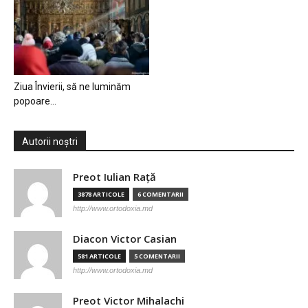
Ziua Învierii, să ne luminăm
popoare…
Autorii noștri
Preot Iulian Raţă
3878 ARTICOLE
6 COMENTARII
http://www.ortodoxia.md
Diacon Victor Casian
581 ARTICOLE
5 COMENTARII
http://www.ortodoxia.md
Preot Victor Mihalachi