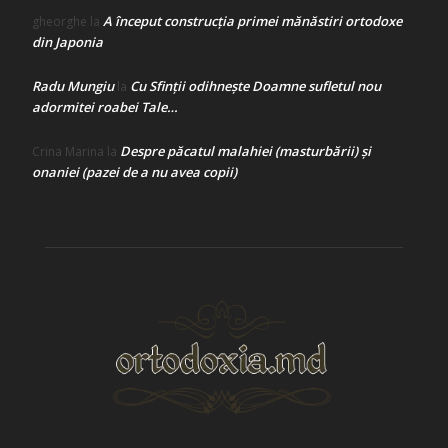
A început construcţia primei mănăstiri ortodoxe
gheorghe
la
din Japonia
Radu Mungiu
Cu Sfinții odihnește Doamne sufletul nou
la
adormitei roabei Tale…
Despre păcatul malahiei (masturbării) şi
Crina Marina
la
onaniei (pazei de a nu avea copii)