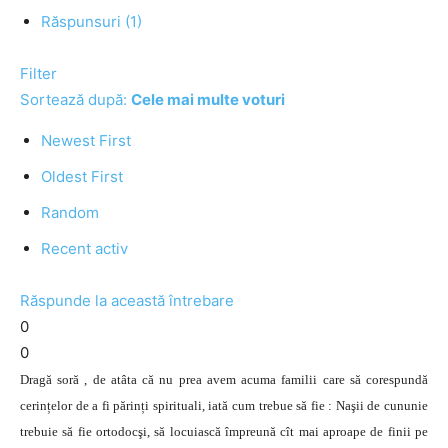
Răspunsuri (1)
Filter
Sortează după:
Cele mai multe voturi
Newest First
Oldest First
Random
Recent activ
Răspunde la această întrebare
0
0
Dragă soră , de atâta că nu prea avem acuma familii care să corespundă
cerințelor de a fi părinți spirituali, iată cum trebue să fie : Naşii de cununie
trebuie să fie ortodocşi, să locuiască împreună cît mai aproape de finii pe