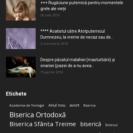
+++ Rugăciune puternică pentru momentele
grele ale vieţii
28 iulie 2010
**** Acatistul către Atotputernicul
Dumnezeu, la vreme de necaz sau de...
5 octombrie 2010
Despre păcatul malahiei (masturbării) şi
onaniei (pazei de a nu avea...
15 aprilie 2010
Etichete
Anul nou
avort
Academia de Teologie
Biserica
Biserica Ortodoxă
Biserica Sfânta Treime
biserică
Botezul