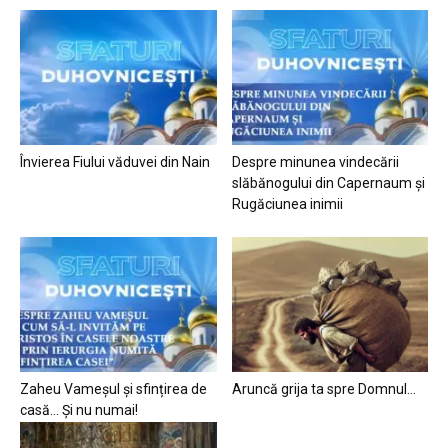
Învierea Fiului văduvei din Nain
Despre minunea vindecării
slăbănogului din Capernaum și
Rugăciunea inimii
Zaheu Vameșul și sfințirea de
Aruncă grija ta spre Domnul…
casă… Și nu numai!