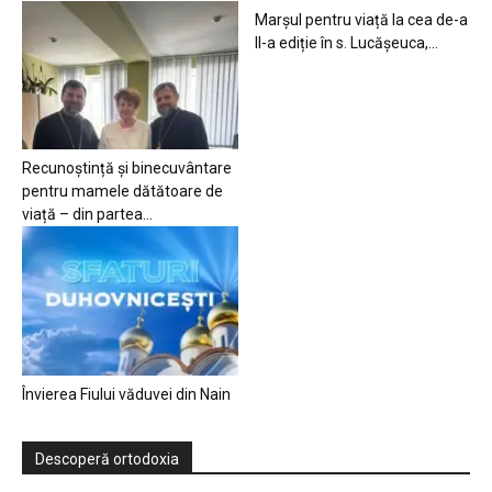
Marșul pentru viață la cea de-a
II-a ediție în s. Lucășeuca,...
Recunoștință și binecuvântare
pentru mamele dătătoare de
viață – din partea...
Învierea Fiului văduvei din Nain
Descoperă ortodoxia