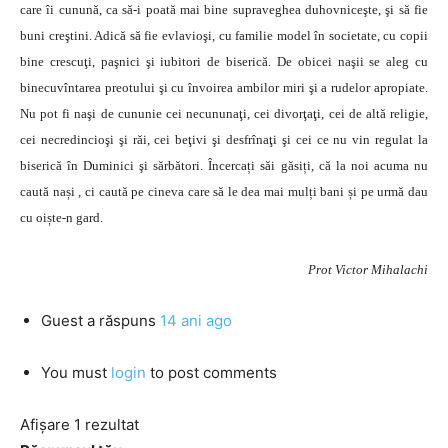
care îi cunună, ca să-i poată mai bine supraveghea duhovniceşte, şi să fie
buni creştini. Adică să fie evlavioşi, cu familie model în societate, cu copii
bine crescuţi, paşnici şi iubitori de biserică. De obicei naşii se aleg cu
binecuvîntarea preotului şi cu învoirea ambilor miri şi a rudelor apropiate.
Nu pot fi naşi de cununie cei necununaţi, cei divorţaţi, cei de altă religie,
cei necredincioşi şi răi, cei beţivi şi desfrînaţi şi cei ce nu vin regulat la
biserică în Duminici şi sărbători. Încercați săi găsiți, că la noi acuma nu
caută nași , ci caută pe cineva care să le dea mai mulți bani și pe urmă dau
cu oiște-n gard.
Prot Victor Mihalachi
Guest
a răspuns
14 ani ago
You must
login
to post comments
Afișare 1 rezultat