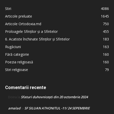
Stiri
4086
Articole preluate
1645
Articole Ortodoxia.md
750
Proloagele Sfinților și a Sfintelor
455
6. Acatiste închinate Sfinților și Sfintelor
183
Rugăciuni
163
Fără categorie
160
Poezia religioasă
160
Stiri religioase
79
Comentarii recente
Sfaturi duhovnicești din 20 octombrie 2024
Doina
la
amalad
SF SILUAN ATHONITUL -11/ 24 SEPEMBRIE
la