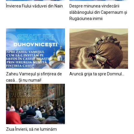
Învierea Fiului văduvei din Nain
Despre minunea vindecării
slăbănogului din Capernaum și
Rugăciunea inimii
Zaheu Vameșul și sfințirea de
Aruncă grija ta spre Domnul…
casă… Și nu numai!
Ziua Învierii, să ne luminăm