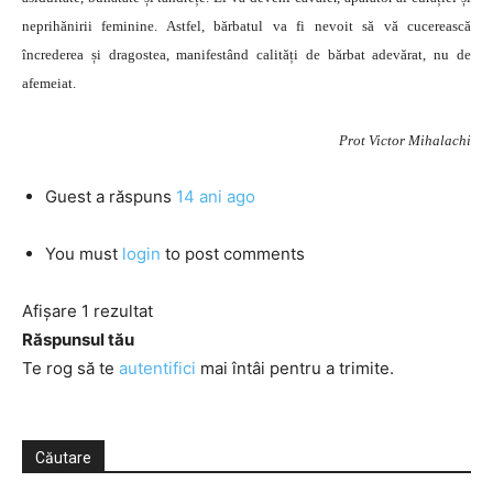
neprihănirii fe­minine. Astfel, bărbatul va fi nevoit să vă cucerească
încrederea și dragostea, manifestând calități de bărbat adevărat, nu de
afemeiat.
Prot Victor Mihalachi
Guest
a răspuns
14 ani ago
You must
login
to post comments
Afișare 1 rezultat
Răspunsul tău
Te rog să te
autentifici
mai întâi pentru a trimite.
Căutare