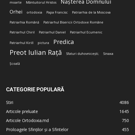
Nașterea Domnului
moarte
Mântuitorul Hristos
Orhei
ortodoxia
Papa Francisc
Patriarhia de la Moscova
Patriarhia Română
Patriarhul Bisericii Ortodoxe Române
Patriarhul Chiril
Patriarhul Daniel
Patriarhul Ecumenic
Predica
Patriarhul Kirill
pictura
Preot Iulian Rață
Sfaturi duhovnicești;
Sinaxa
Școală
CATEGORIE POPULARĂ
Stiri
4086
Articole preluate
1645
Articole Ortodoxia.md
750
Proloagele Sfinților și a Sfintelor
455