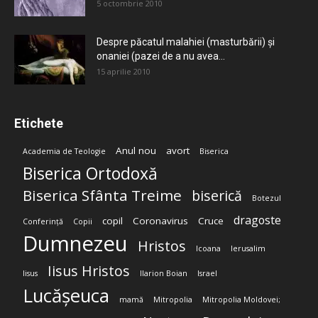
5 octombrie 2010
Despre păcatul malahiei (masturbării) şi
onaniei (pazei de a nu avea...
15 aprilie 2010
Etichete
Anul nou
avort
Academia de Teologie
Biserica
Biserica Ortodoxă
Biserica Sfânta Treime
biserică
Botezul
dragoste
copil
Coronavirus
Cruce
Conferință
Copii
Dumnezeu
Hristos
Icoana
Ierusalim
Iisus Hristos
Iisus
Ilarion Boian
Israel
Lucășeuca
mamă
Mitropolia
Mitropolia Moldovei;