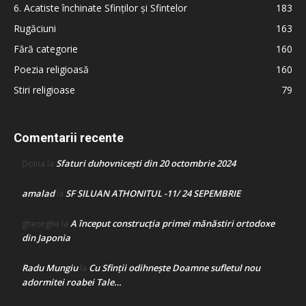
6. Acatiste închinate Sfinților și Sfintelor
183
Rugăciuni
163
Fără categorie
160
Poezia religioasă
160
Stiri religioase
79
Comentarii recente
Sfaturi duhovnicești din 20 octombrie 2024
Doina
la
amalad
SF SILUAN ATHONITUL -11/ 24 SEPEMBRIE
la
A început construcţia primei mănăstiri ortodoxe
gheorghe
la
din Japonia
Radu Mungiu
Cu Sfinții odihnește Doamne sufletul nou
la
adormitei roabei Tale…