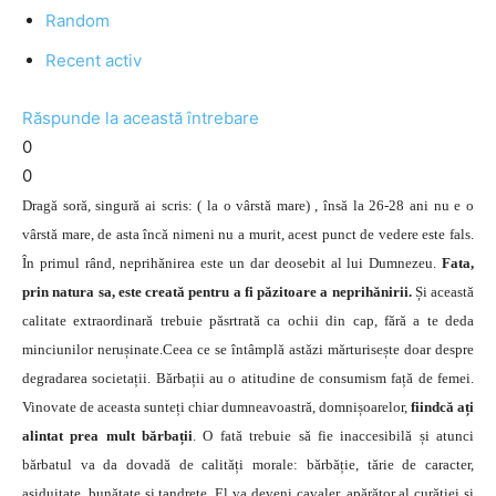
Random
Recent activ
Răspunde la această întrebare
0
0
Dragă soră, singură ai scris: ( la o vârstă mare) , însă la 26-28 ani nu e o
vârstă mare, de asta încă nimeni nu a murit, acest punct de vedere este fals.
În primul rând, neprihănirea este un dar deosebit al lui Dumnezeu.
Fata,
prin natura sa, este creată pentru a fi păzitoare a neprihănirii.
Și această
ca­litate extraordinară trebuie păsrtrată ca ochii din cap, fără a te deda
minciunilor nerușinate.Ceea ce se întâmplă astăzi mărturisește doar despre
degradarea societații. Bărbații au o atitudine de consumism față de femei.
Vinovate de aceasta sunteți chiar dumneavoastră, domnișoarelor,
fiindcă ați
alintat prea mult bărbații
. O fată trebuie să fie inaccesibilă și atunci
bărbatul va da dovadă de calități morale: bărbăție, tărie de caracter,
asiduitate, bunătate și tandrețe. El va deveni cavaler, apărător al curăției și