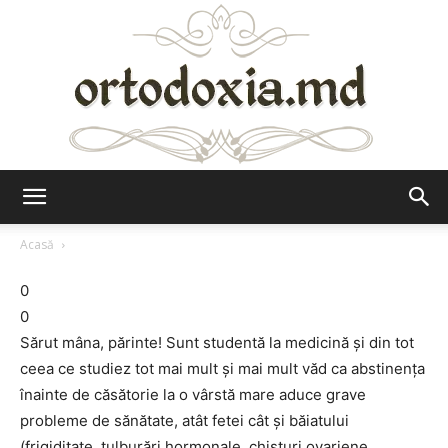
Ortodoxia.md
Acasă
0
0
Sărut mâna, părinte! Sunt studentă la medicină şi din tot
ceea ce studiez tot mai mult şi mai mult văd ca abstinenţa
înainte de căsătorie la o vârstă mare aduce grave
probleme de sănătate, atât fetei cât şi băiatului
(frigiditate, tulburări hormonale, chisturi ovariene,