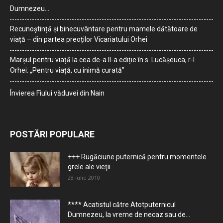
Dumnezeu…
Recunoștință și binecuvântare pentru mamele dătătoare de
viață – din partea preoților Vicariatului Orhei
Marșul pentru viață la cea de-a II-a ediție în s. Lucășeuca, r-l
Orhei: „Pentru viață, cu inimă curată”
Învierea Fiului văduvei din Nain
POSTĂRI POPULARE
+++ Rugăciune puternică pentru momentele
grele ale vieţii
28 iulie 2010
**** Acatistul către Atotputernicul
Dumnezeu, la vreme de necaz sau de...