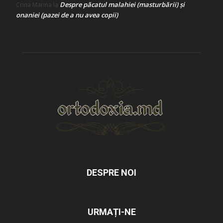
Despre păcatul malahiei (masturbării) şi
Crina Marina
la
onaniei (pazei de a nu avea copii)
DESPRE NOI
URMAȚI-NE