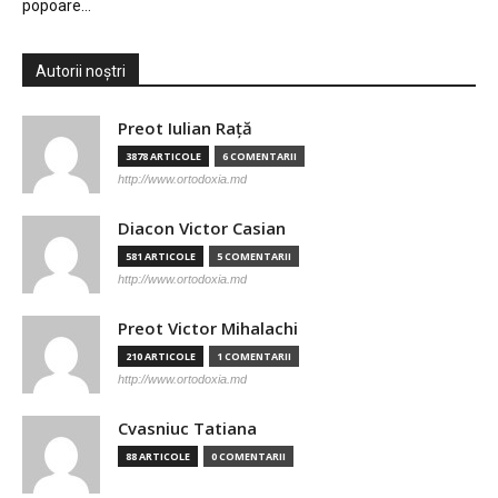
popoare…
Autorii noștri
Preot Iulian Raţă
3878 ARTICOLE
6 COMENTARII
http://www.ortodoxia.md
Diacon Victor Casian
581 ARTICOLE
5 COMENTARII
http://www.ortodoxia.md
Preot Victor Mihalachi
210 ARTICOLE
1 COMENTARII
http://www.ortodoxia.md
Cvasniuc Tatiana
88 ARTICOLE
0 COMENTARII