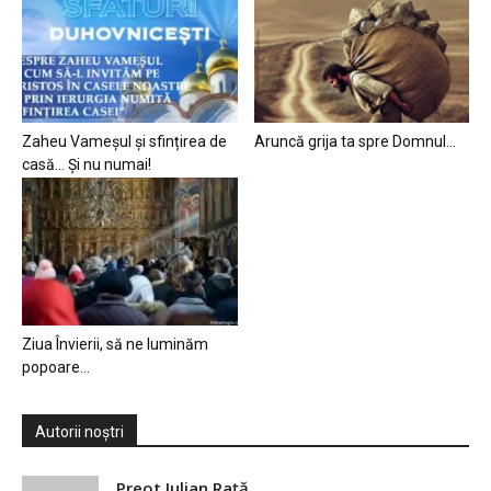
Zaheu Vameșul și sfințirea de
Aruncă grija ta spre Domnul…
casă… Și nu numai!
Ziua Învierii, să ne luminăm
popoare…
Autorii noștri
Preot Iulian Raţă