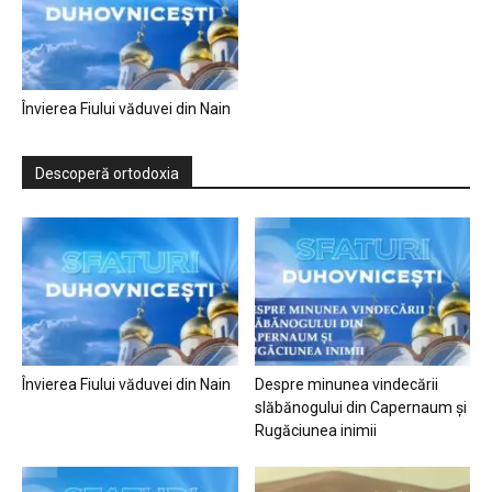
Învierea Fiului văduvei din Nain
Descoperă ortodoxia
Învierea Fiului văduvei din Nain
Despre minunea vindecării
slăbănogului din Capernaum și
Rugăciunea inimii