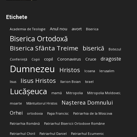
Etichete
Anul nou
avort
Academia de Teologie
Biserica
Biserica Ortodoxă
Biserica Sfânta Treime
biserică
Botezul
dragoste
copil
Coronavirus
Cruce
Conferință
Copii
Dumnezeu
Hristos
Icoana
Ierusalim
Iisus Hristos
Iisus
Ilarion Boian
Israel
Lucășeuca
mamă
Mitropolia
Mitropolia Moldovei;
Nașterea Domnului
moarte
Mântuitorul Hristos
Orhei
ortodoxia
Papa Francisc
Patriarhia de la Moscova
Patriarhia Română
Patriarhul Bisericii Ortodoxe Române
Patriarhul Chiril
Patriarhul Daniel
Patriarhul Ecumenic