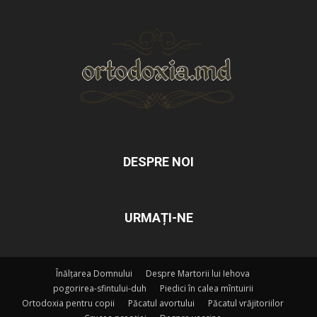
DESPRE NOI
URMAȚI-NE
Înălțarea Domnului
Despre Martorii lui Iehova
pogorirea-sfintului-duh
Piedici în calea mîntuirii
Ortodoxia pentru copii
Păcatul avortului
Păcatul vrăjitoriilor