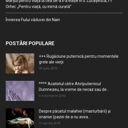
Marșul pentru viață la cea de-a II-a ediție în s. Lucășeuca, r-l
Orhei: „Pentru viață, cu inimă curată”
Învierea Fiului văduvei din Nain
POSTĂRI POPULARE
+++ Rugăciune puternică pentru momentele
grele ale vieţii
28 iulie 2010
**** Acatistul către Atotputernicul
Dumnezeu, la vreme de necaz sau de...
5 octombrie 2010
Despre păcatul malahiei (masturbării) şi
onaniei (pazei de a nu avea...
15 aprilie 2010