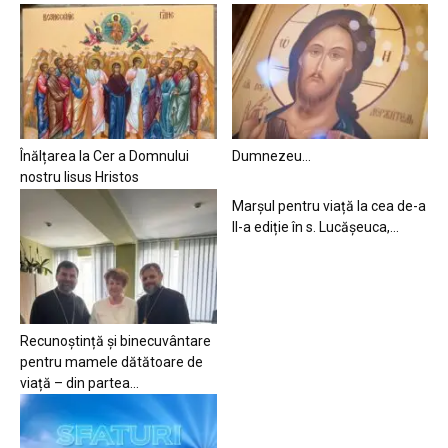
Înălțarea la Cer a Domnului
Dumnezeu…
nostru Iisus Hristos
Marșul pentru viață la cea de-a
II-a ediție în s. Lucășeuca,...
Recunoștință și binecuvântare
pentru mamele dătătoare de
viață – din partea...