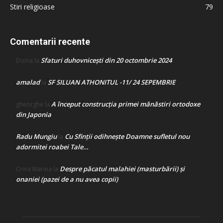
Stiri religioase
79
Comentarii recente
Sfaturi duhovnicești din 20 octombrie 2024
Doina
la
amalad
SF SILUAN ATHONITUL -11/ 24 SEPEMBRIE
la
A început construcţia primei mănăstiri ortodoxe
gheorghe
la
din Japonia
Radu Mungiu
Cu Sfinții odihnește Doamne sufletul nou
la
adormitei roabei Tale…
Despre păcatul malahiei (masturbării) şi
Crina Marina
la
onaniei (pazei de a nu avea copii)