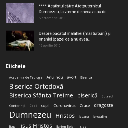
**** Acatistul către Atotputernicul
Dumnezeu, la vreme de necaz sau de...
5 octombrie 2010
Despre păcatul malahiei (masturbării) şi
onaniei (pazei de a nu avea...
15 aprilie 2010
Etichete
Anul nou
avort
Academia de Teologie
Biserica
Biserica Ortodoxă
Biserica Sfânta Treime
biserică
Botezul
dragoste
copil
Coronavirus
Cruce
Conferință
Copii
Dumnezeu
Hristos
Icoana
Ierusalim
Iisus Hristos
Iisus
Ilarion Boian
Israel