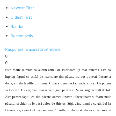
Newest First
Oldest First
Random
Recent activ
Răspunde la această întrebare
0
0
Este foarte dureros să auzim astfel de istorioare. Și mai dureros, este să
înțeleg faptul că astfel de istorioare din păcate ne pot povesti fiecare a
doua, a treia familie din lume. Chiar e dureroasă situația, sincer. Ce putem
să facem? Desigur, mai întâi să ne rugăm pentru ei. Să ne rugăm mult de tot.
Asta pentru faptul că, din păcate, oamenii noștri iubesc foarte și foarte mult
păcatul și chiar nu le pasă deloc de Hristos. Știți, când omul e cu gândul la
Dumnezeu, cearcă să mai semene în sufletul său și răbdarea și iertarea și