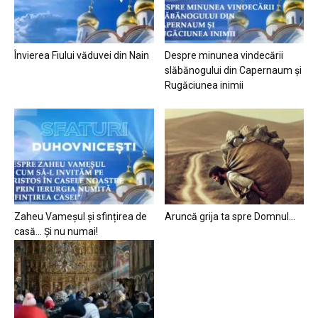
Învierea Fiului văduvei din Nain
Despre minunea vindecării
slăbănogului din Capernaum și
Rugăciunea inimii
Zaheu Vameșul și sfințirea de
Aruncă grija ta spre Domnul…
casă… Și nu numai!