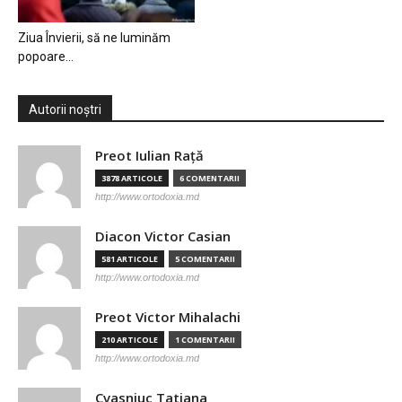
Ziua Învierii, să ne luminăm
popoare…
Autorii noștri
Preot Iulian Raţă
3878 ARTICOLE
6 COMENTARII
http://www.ortodoxia.md
Diacon Victor Casian
581 ARTICOLE
5 COMENTARII
http://www.ortodoxia.md
Preot Victor Mihalachi
210 ARTICOLE
1 COMENTARII
http://www.ortodoxia.md
Cvasniuc Tatiana