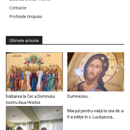
Contacte
Profețiile timpului
Ultimele articole
Înălțarea la Cer a Domnului
Dumnezeu…
nostru Iisus Hristos
Marșul pentru viață la cea de-a
II-a ediție în s. Lucășeuca,...