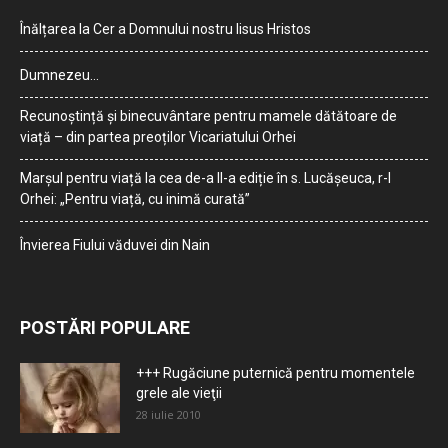
Înălțarea la Cer a Domnului nostru Iisus Hristos
Dumnezeu…
Recunoștință și binecuvântare pentru mamele dătătoare de
viață – din partea preoților Vicariatului Orhei
Marșul pentru viață la cea de-a II-a ediție în s. Lucășeuca, r-l
Orhei: „Pentru viață, cu inimă curată”
Învierea Fiului văduvei din Nain
POSTĂRI POPULARE
+++ Rugăciune puternică pentru momentele
grele ale vieţii
28 iulie 2010