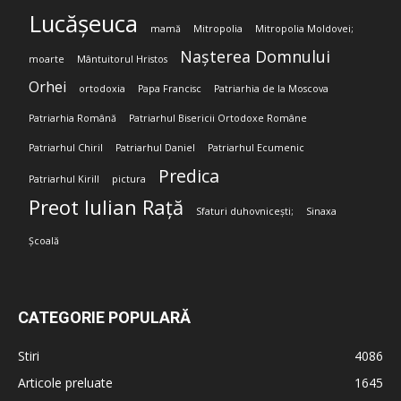
Lucășeuca
mamă
Mitropolia
Mitropolia Moldovei;
Nașterea Domnului
moarte
Mântuitorul Hristos
Orhei
ortodoxia
Papa Francisc
Patriarhia de la Moscova
Patriarhia Română
Patriarhul Bisericii Ortodoxe Române
Patriarhul Chiril
Patriarhul Daniel
Patriarhul Ecumenic
Predica
Patriarhul Kirill
pictura
Preot Iulian Rață
Sfaturi duhovnicești;
Sinaxa
Școală
CATEGORIE POPULARĂ
Stiri
4086
Articole preluate
1645