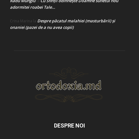
Radu Mungiu
Cu Sfinții odihnește Doamne sufletul nou
la
adormitei roabei Tale…
Despre păcatul malahiei (masturbării) şi
Crina Marina
la
onaniei (pazei de a nu avea copii)
DESPRE NOI