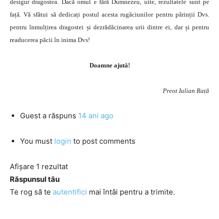
desigur dragostea. Dacă omul e fără Dumnezeu, uite, rezultatele sunt pe
față. Vă sfătui să dedicați postul acesta rugăciunilor pentru părinții Dvs.
pentru înmulțirea dragostei și dezrădăcinarea urii dintre ei, dar și pentru
readucerea păcii în inima Dvs!
Doamne ajută!
Preot Iulian Rață
Guest
a răspuns
14 ani ago
You must
login
to post comments
Afișare 1 rezultat
Răspunsul tău
Te rog să te
autentifici
mai întâi pentru a trimite.