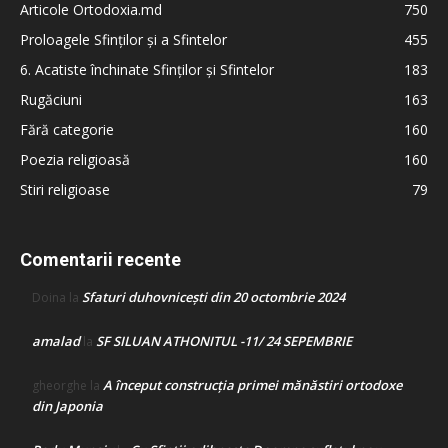
Articole Ortodoxia.md
750
Proloagele Sfinților și a Sfintelor
455
6. Acatiste închinate Sfinților și Sfintelor
183
Rugăciuni
163
Fără categorie
160
Poezia religioasă
160
Stiri religioase
79
Comentarii recente
Sfaturi duhovnicești din 20 octombrie 2024
Doina
la
amalad
SF SILUAN ATHONITUL -11/ 24 SEPEMBRIE
la
A început construcţia primei mănăstiri ortodoxe
gheorghe
la
din Japonia