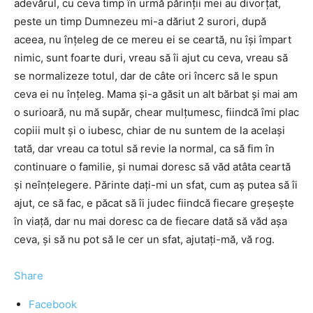
adevărul, cu ceva timp în urmă părinţii mei au divorţat,
peste un timp Dumnezeu mi-a dăriut 2 surori, după
aceea, nu înţeleg de ce mereu ei se ceartă, nu îşi împart
nimic, sunt foarte duri, vreau să îi ajut cu ceva, vreau să
se normalizeze totul, dar de câte ori încerc să le spun
ceva ei nu înţeleg. Mama şi-a găsit un alt bărbat şi mai am
o surioară, nu mă supăr, chear mulţumesc, fiindcă îmi plac
copiii mult şi o iubesc, chiar de nu suntem de la acelaşi
tată, dar vreau ca totul să revie la normal, ca să fim în
continuare o familie, şi numai doresc să văd atâta ceartă
şi neînţelegere. Părinte daţi-mi un sfat, cum aş putea să îi
ajut, ce să fac, e păcat să îi judec fiindcă fiecare greşeşte
în viaţă, dar nu mai doresc ca de fiecare dată să văd aşa
ceva, şi să nu pot să le cer un sfat, ajutaţi-mă, vă rog.
Share
Facebook