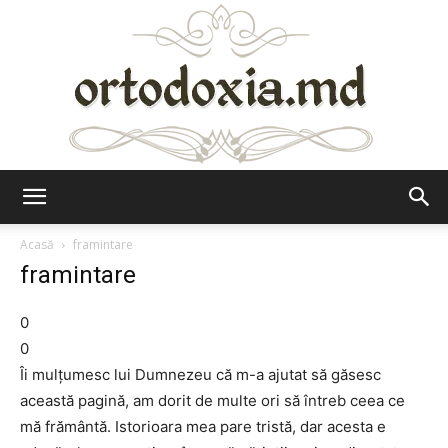
Ortodoxia.md
Acasă
framintare
framintare
0
0
Îi mulţumesc lui Dumnezeu că m-a ajutat să găsesc
această pagină, am dorit de multe ori să întreb ceea ce
mă frământă. Istorioara mea pare tristă, dar acesta e