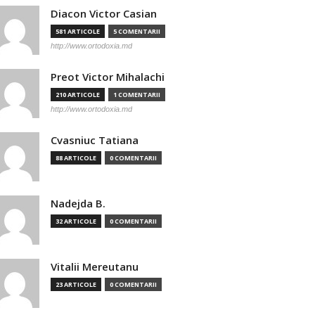
Diacon Victor Casian
581 ARTICOLE
5 COMENTARII
http://www.ortodoxia.md
Preot Victor Mihalachi
210 ARTICOLE
1 COMENTARII
http://www.ortodoxia.md
Cvasniuc Tatiana
88 ARTICOLE
0 COMENTARII
Nadejda B.
32 ARTICOLE
0 COMENTARII
Vitalii Mereutanu
23 ARTICOLE
0 COMENTARII