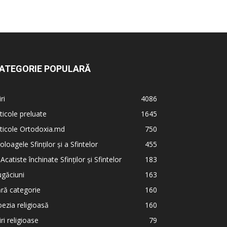
ATEGORIE POPULARĂ
iri
4086
ticole preluate
1645
ticole Ortodoxia.md
750
oloagele Sfinților și a Sfintelor
455
 Acatiste închinate Sfinților și Sfintelor
183
găciuni
163
ră categorie
160
ezia religioasă
160
iri religioase
79