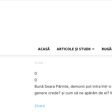
ACASĂ
ARTICOLE ŞI STUDII
RUGĂ
Acasă
0
0
Bună Seara Părinte, demonii pot intra într-
genere crede? și cum să ne apărăm de ei? 
Share