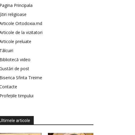
Pagina Principala
Știri religioase
Articole Ortodoxia.md
Articole de la vizitatori
Articole preluate
Tâlcuiri
Bibliotecă video
Gustări de post
Biserica Sfinta Treime
Contacte
Profețiile timpului
Ultimele articole