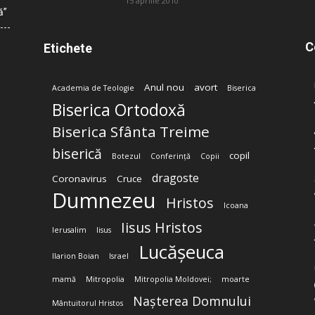
15 aprilie 2010
ă”
C
Etichete
Anul nou
avort
Academia de Teologie
Biserica
Biserica Ortodoxă
Biserica Sfânta Treime
biserică
copil
Botezul
Conferință
Copii
dragoste
Coronavirus
Cruce
Dumnezeu
Hristos
Icoana
Iisus Hristos
Ierusalim
Iisus
Lucășeuca
Ilarion Boian
Israel
mamă
Mitropolia
Mitropolia Moldovei;
moarte
Nașterea Domnului
Mântuitorul Hristos