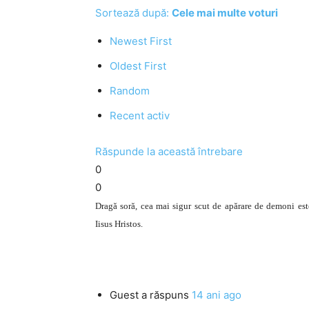
Sortează după:
Cele mai multe voturi
Newest First
Oldest First
Random
Recent activ
Răspunde la această întrebare
0
0
Dragă soră, cea mai sigur scut de apărare de demoni este
Iisus Hristos.
Guest
a răspuns
14 ani ago