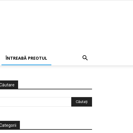
ÎNTREABĂ PREOTUL
Căutare
Categorii