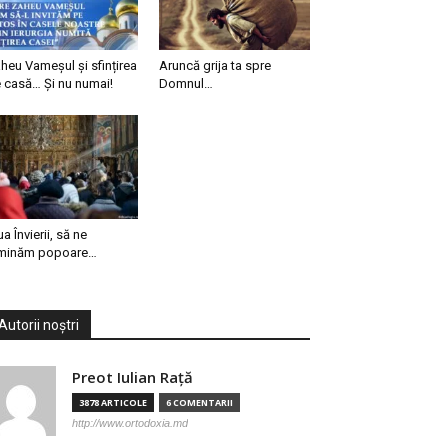
heu Vameșul și sfințirea
Aruncă grija ta spre
 casă… Și nu numai!
Domnul…
ua Învierii, să ne
minăm popoare…
Autorii noștri
Preot Iulian Raţă
3878 ARTICOLE
6 COMENTARII
http://www.ortodoxia.md