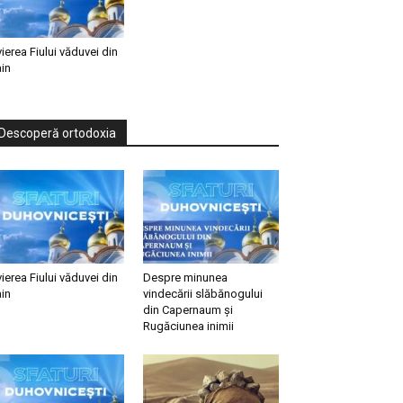
vierea Fiului văduvei din
in
Descoperă ortodoxia
vierea Fiului văduvei din
Despre minunea
in
vindecării slăbănogului
din Capernaum și
Rugăciunea inimii