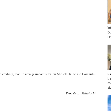
În
Do
Hr
 credința, mărturisirea și împărtășirea cu Sfintele Taine ale Domnului
Re
bi
ma
vi
Prot Victor Mihalachi