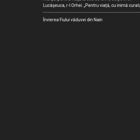
Lucășeuca, r-l Orhei: „Pentru viață, cu inimă curat
Învierea Fiului văduvei din Nain