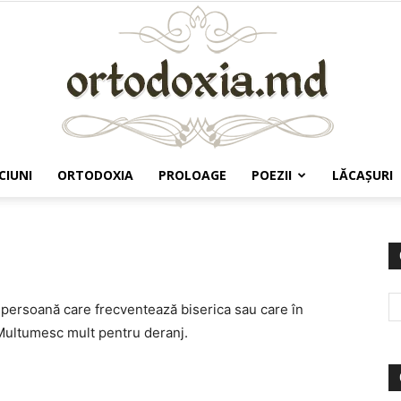
CIUNI
ORTODOXIA
PROLOAGE
POEZII
LĂCAŞURI
Ortodoxia.md
o persoană care frecventează biserica sau care în
Multumesc mult pentru deranj.