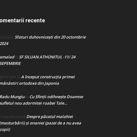
omentarii recente
Sfaturi duhovnicești din 20 octombrie
Doina
la
2024
amalad
SF SILUAN ATHONITUL -11/ 24
la
SEPEMBRIE
A început construcţia primei
gheorghe
la
mănăstiri ortodoxe din Japonia
Radu Mungiu
Cu Sfinții odihnește Doamne
la
sufletul nou adormitei roabei Tale…
Despre păcatul malahiei
Crina Marina
la
(masturbării) şi onaniei (pazei de a nu avea
copii)