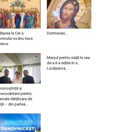
ălțarea la Cer a
Dumnezeu…
mnului nostru Iisus
istos
Marșul pentru viață la cea
de-a II-a ediție în s.
Lucășeuca,...
cunoștință și
necuvântare pentru
mele dătătoare de
ață – din partea...