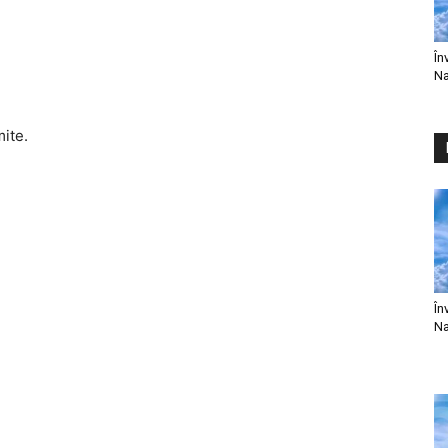
În
Na
mite.
În
Na