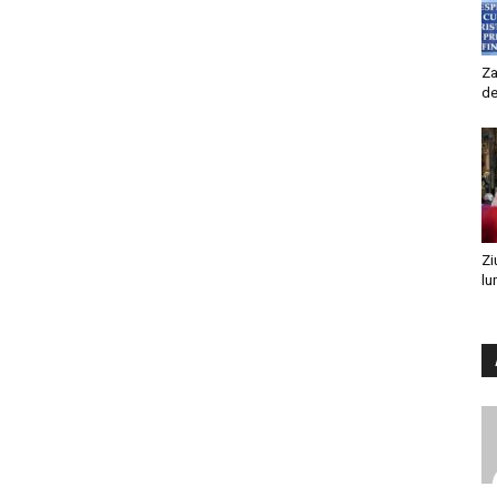
Za
de
Zi
lu