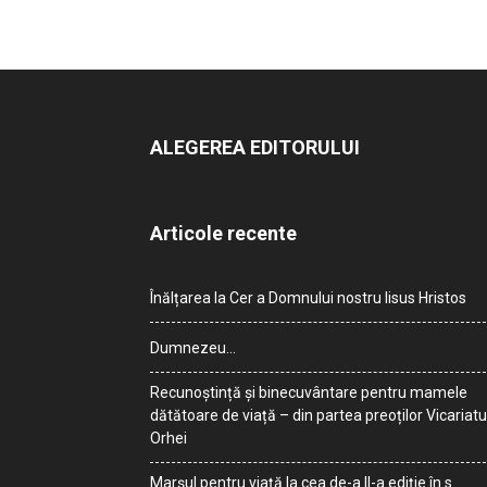
ALEGEREA EDITORULUI
Articole recente
Înălțarea la Cer a Domnului nostru Iisus Hristos
Dumnezeu…
Recunoștință și binecuvântare pentru mamele
dătătoare de viață – din partea preoților Vicariatu
Orhei
Marșul pentru viață la cea de-a II-a ediție în s.