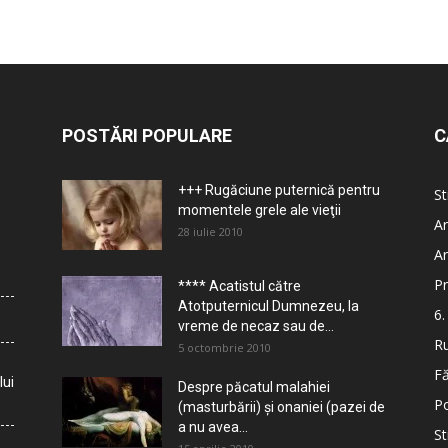
POSTĂRI POPULARE
C
+++ Rugăciune puternică pentru
St
momentele grele ale vieţii
Ar
28 iulie 2010
Ar
Pr
**** Acatistul către
Atotputernicul Dumnezeu, la
6.
vreme de necaz sau de...
Ru
5 octombrie 2010
Fă
lui
Despre păcatul malahiei
Po
(masturbării) şi onaniei (pazei de
a nu avea...
St