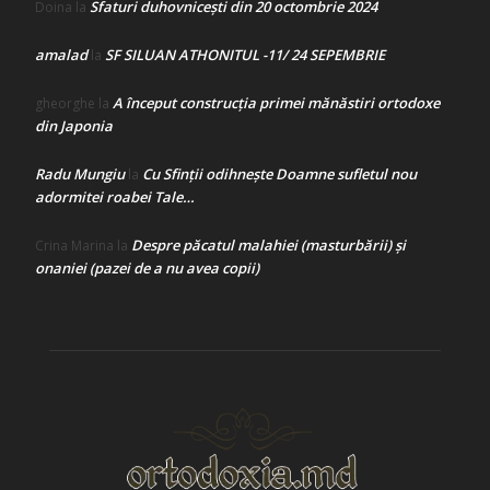
Sfaturi duhovnicești din 20 octombrie 2024
Doina
la
amalad
SF SILUAN ATHONITUL -11/ 24 SEPEMBRIE
la
A început construcţia primei mănăstiri ortodoxe
gheorghe
la
din Japonia
Radu Mungiu
Cu Sfinții odihnește Doamne sufletul nou
la
adormitei roabei Tale…
Despre păcatul malahiei (masturbării) şi
Crina Marina
la
onaniei (pazei de a nu avea copii)