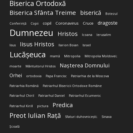
Biserica Ortodoxă
Biserica Sfânta Treime
biserică
Botezul
dragoste
copil
Coronavirus
Cruce
Conferință
Copii
Dumnezeu
Hristos
Icoana
Ierusalim
Iisus Hristos
Iisus
Ilarion Boian
Israel
Lucășeuca
mamă
Mitropolia
Mitropolia Moldovei;
Nașterea Domnului
moarte
Mântuitorul Hristos
Orhei
ortodoxia
Papa Francisc
Patriarhia de la Moscova
Patriarhia Română
Patriarhul Bisericii Ortodoxe Române
Patriarhul Chiril
Patriarhul Daniel
Patriarhul Ecumenic
Predica
Patriarhul Kirill
pictura
Preot Iulian Rață
Sfaturi duhovnicești;
Sinaxa
Școală