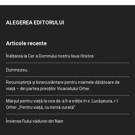
ALEGEREA EDITORULUI
Articole recente
Înălțarea la Cer a Domnului nostru Iisus Hristos
Dumnezeu…
Recunoștință și binecuvântare pentru mamele dătătoare de
viață – din partea preoților Vicariatului Orhei
Marșul pentru viață la cea de-a II-a ediție în s. Lucășeuca, r-l
Orhei: „Pentru viață, cu inimă curată”
Învierea Fiului văduvei din Nain