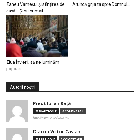
Zaheu Vameșul și sfințirea de
Aruncă grija ta spre Domnul…
casă… Și nu numai!
Ziua Învierii, să ne luminăm
popoare…
Autorii noștri
Preot Iulian Raţă
3878 ARTICOLE
6 COMENTARII
http://www.ortodoxia.md
Diacon Victor Casian
581 ARTICOLE
5 COMENTARII