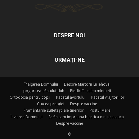
DESPRE NOI
URMAȚI-NE
Înălțarea Domnului
Despre Martorii lui Iehova
pogorirea-sfintului-duh
Piedici în calea mîntuirii
Ortodoxia pentru copii
Păcatul avortului
Păcatul vrăjitoriilor
Crucea preoției
Despre vaccine
Frământările sufletești ale tinerilor
Postul Mare
Învierea Domnului
Sa finisam impreuna biserica din lucaseuca
Despre vaccine
©