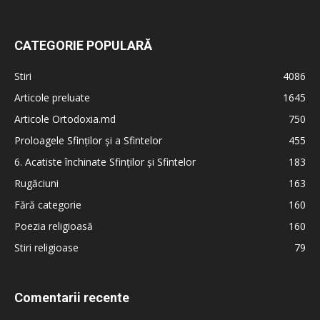
CATEGORIE POPULARĂ
Stiri
4086
Articole preluate
1645
Articole Ortodoxia.md
750
Proloagele Sfinților și a Sfintelor
455
6. Acatiste închinate Sfinților și Sfintelor
183
Rugăciuni
163
Fără categorie
160
Poezia religioasă
160
Stiri religioase
79
Comentarii recente