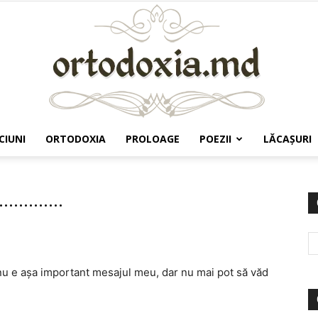
CIUNI
ORTODOXIA
PROLOAGE
POEZII
LĂCAŞURI
Ortodoxia.md
..........
 nu e aşa important mesajul meu, dar nu mai pot să văd