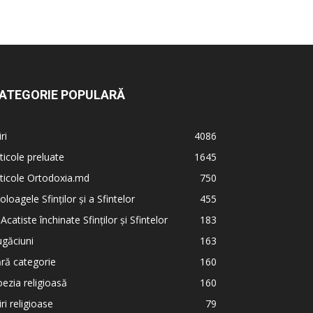
ATEGORIE POPULARĂ
iri
4086
ticole preluate
1645
ticole Ortodoxia.md
750
oloagele Sfinților și a Sfintelor
455
 Acatiste închinate Sfinților și Sfintelor
183
găciuni
163
ră categorie
160
ezia religioasă
160
iri religioase
79