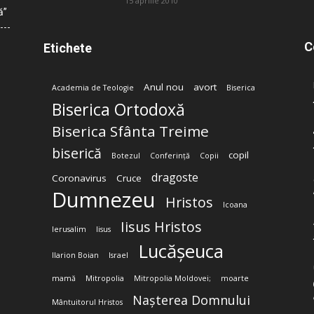
15 aprilie 2010
ă”
C
Etichete
Anul nou
avort
Academia de Teologie
Biserica
Biserica Ortodoxă
Biserica Sfânta Treime
biserică
copil
Botezul
Conferință
Copii
dragoste
Coronavirus
Cruce
Dumnezeu
Hristos
Icoana
Iisus Hristos
Ierusalim
Iisus
Lucășeuca
Ilarion Boian
Israel
mamă
Mitropolia
Mitropolia Moldovei;
moarte
Nașterea Domnului
Mântuitorul Hristos