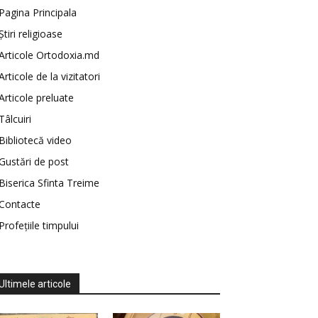
Pagina Principala
Știri religioase
Articole Ortodoxia.md
Articole de la vizitatori
Articole preluate
Tâlcuiri
Bibliotecă video
Gustări de post
Biserica Sfinta Treime
Contacte
Profețiile timpului
Ultimele articole