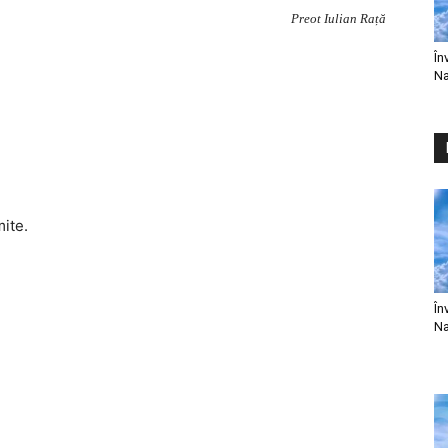
Preot Iulian Rață
În
Na
mite.
În
Na