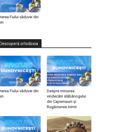
vierea Fiului văduvei din
in
Descoperă ortodoxia
vierea Fiului văduvei din
Despre minunea
in
vindecării slăbănogului
din Capernaum și
Rugăciunea inimii