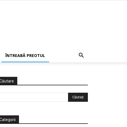
ÎNTREABĂ PREOTUL
Căutare
Categorii