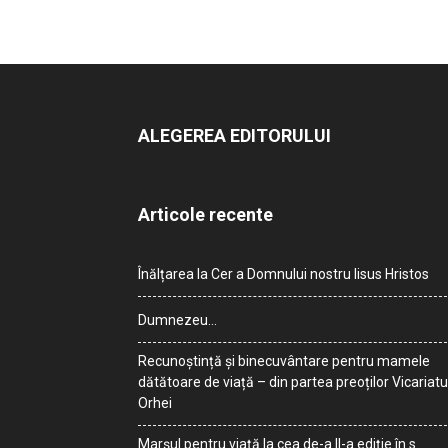
ALEGEREA EDITORULUI
Articole recente
Înălțarea la Cer a Domnului nostru Iisus Hristos
Dumnezeu…
Recunoștință și binecuvântare pentru mamele
dătătoare de viață – din partea preoților Vicariatu
Orhei
Marșul pentru viață la cea de-a II-a ediție în s.