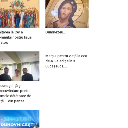
ălțarea la Cer a
Dumnezeu…
mnului nostru Iisus
istos
Marșul pentru viață la cea
de-a II-a ediție în s.
Lucășeuca,...
cunoștință și
necuvântare pentru
mele dătătoare de
ață – din partea...