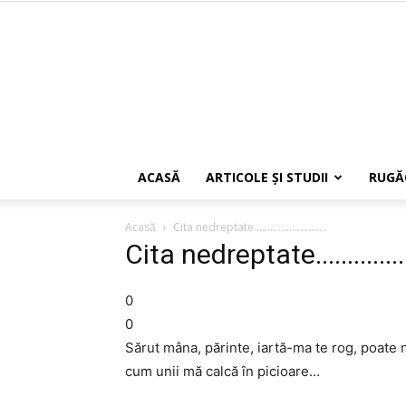
ACASĂ
ARTICOLE ŞI STUDII
RUGĂ
Acasă
Cita nedreptate...........................
Cita nedreptate.................
0
0
Sărut mâna, părinte, iartă-ma te rog, poate
cum unii mă calcă în picioare…