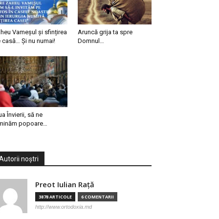
heu Vameșul și sfințirea
Aruncă grija ta spre
 casă… Și nu numai!
Domnul…
ua Învierii, să ne
minăm popoare…
Autorii noștri
Preot Iulian Raţă
3878 ARTICOLE
6 COMENTARII
http://www.ortodoxia.md