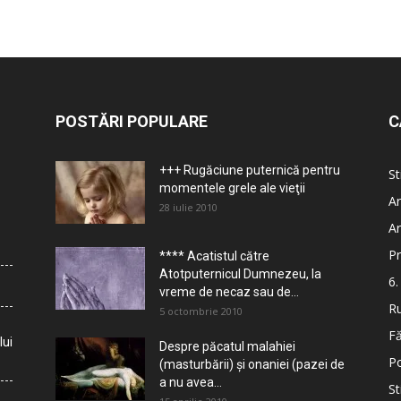
POSTĂRI POPULARE
C
+++ Rugăciune puternică pentru
St
momentele grele ale vieţii
Ar
28 iulie 2010
Ar
Pr
**** Acatistul către
Atotputernicul Dumnezeu, la
6.
vreme de necaz sau de...
Ru
5 octombrie 2010
Fă
lui
Despre păcatul malahiei
Po
(masturbării) şi onaniei (pazei de
a nu avea...
St