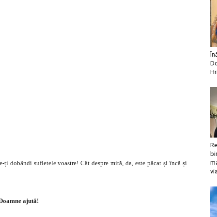
În
Do
Hr
Re
bi
ma
-ți dobândi sufletele voastre! Cât despre mită, da, este păcat și încă și
vi
Doamne ajută!