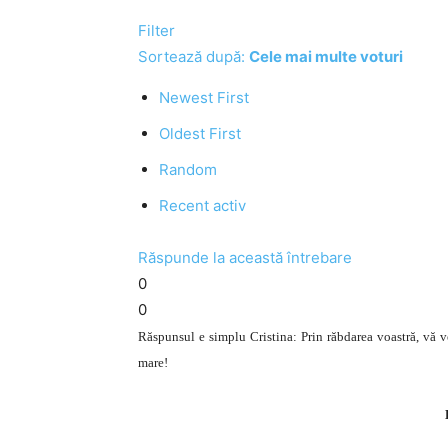
Filter
Sortează după:
Cele mai multe voturi
Newest First
Oldest First
Random
Recent activ
Răspunde la această întrebare
0
0
Răspunsul e simplu Cristina: Prin răbdarea voastră, vă ve
mare!