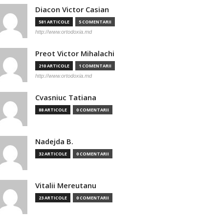
Diacon Victor Casian
581 ARTICOLE
5 COMENTARII
http://www.ortodoxia.md
Preot Victor Mihalachi
210 ARTICOLE
1 COMENTARII
http://www.ortodoxia.md
Cvasniuc Tatiana
88 ARTICOLE
0 COMENTARII
Nadejda B.
32 ARTICOLE
0 COMENTARII
Vitalii Mereutanu
23 ARTICOLE
0 COMENTARII