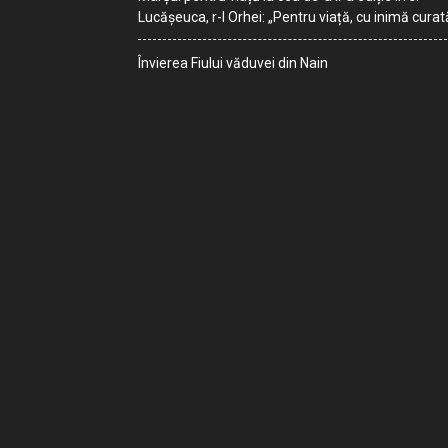
Lucășeuca, r-l Orhei: „Pentru viață, cu inimă curat
Învierea Fiului văduvei din Nain