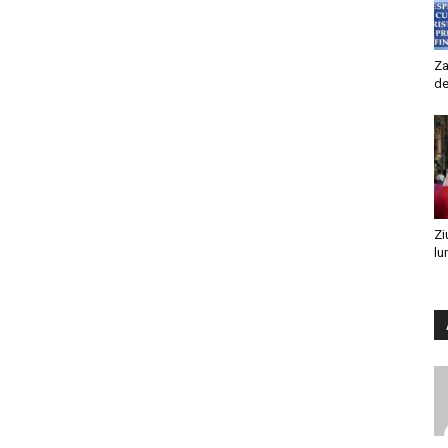
Za
de
Zi
lu