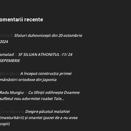
omentarii recente
Sfaturi duhovnicești din 20 octombrie
Doina
la
2024
amalad
SF SILUAN ATHONITUL -11/ 24
la
SEPEMBRIE
A început construcţia primei
gheorghe
la
mănăstiri ortodoxe din Japonia
Radu Mungiu
Cu Sfinții odihnește Doamne
la
sufletul nou adormitei roabei Tale…
Despre păcatul malahiei
Crina Marina
la
(masturbării) şi onaniei (pazei de a nu avea
copii)