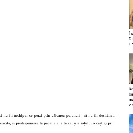
În
Do
Hr
Re
bi
ma
vi
 nu îți închipui ce perzi prin călcarea poruncii : să nu fii desfrânat,
icită, și predispunerea la păcat atât a ta cât și a soțului o câștigi prin