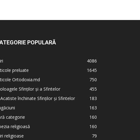
ATEGORIE POPULARĂ
iri
4086
ticole preluate
1645
ticole Ortodoxia.md
750
oloagele Sfinților și a Sfintelor
455
 Acatiste închinate Sfinților și Sfintelor
183
găciuni
163
ră categorie
160
ezia religioasă
160
iri religioase
79