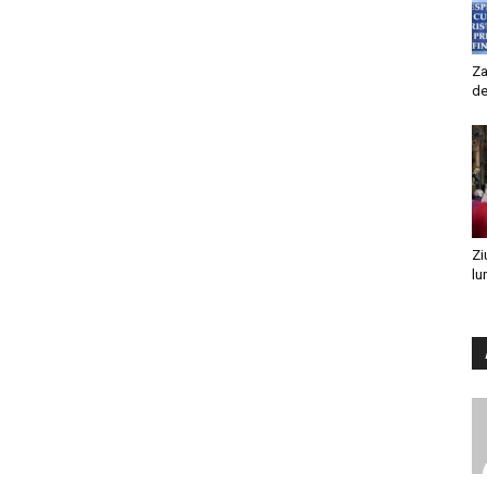
Za
de
Zi
lu