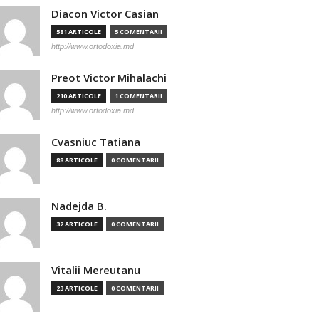
Diacon Victor Casian
581 ARTICOLE
5 COMENTARII
http://www.ortodoxia.md
Preot Victor Mihalachi
210 ARTICOLE
1 COMENTARII
http://www.ortodoxia.md
Cvasniuc Tatiana
88 ARTICOLE
0 COMENTARII
Nadejda B.
32 ARTICOLE
0 COMENTARII
Vitalii Mereutanu
23 ARTICOLE
0 COMENTARII