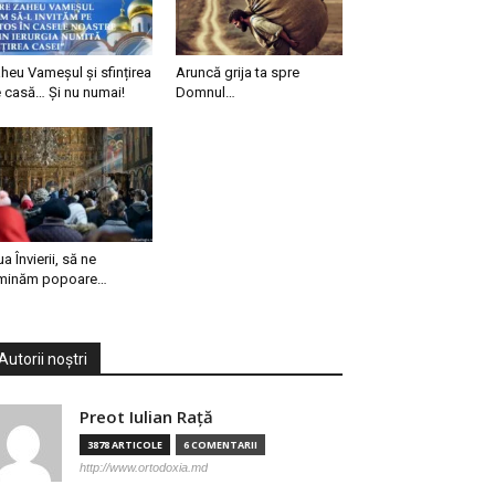
heu Vameșul și sfințirea
Aruncă grija ta spre
 casă… Și nu numai!
Domnul…
ua Învierii, să ne
minăm popoare…
Autorii noștri
Preot Iulian Raţă
3878 ARTICOLE
6 COMENTARII
http://www.ortodoxia.md