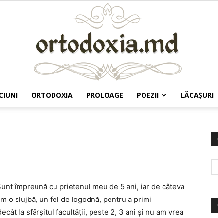
CIUNI
ORTODOXIA
PROLOAGE
POEZII
LĂCAŞURI
Ortodoxia.md
unt împreună cu prietenul meu de 5 ani, iar de câteva
 o slujbă, un fel de logodnă, pentru a primi
ât la sfârşitul facultăţii, peste 2, 3 ani şi nu am vrea