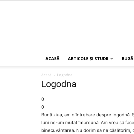
ACASĂ
ARTICOLE ŞI STUDII
RUGĂ
Acasă
Logodna
Logodna
0
0
Bună ziua, am o întrebare despre logodnă. S
luni ne-am mutat împreună. Am vrea să facem
binecuvântarea. Nu dorim sa ne căsătorim, dec