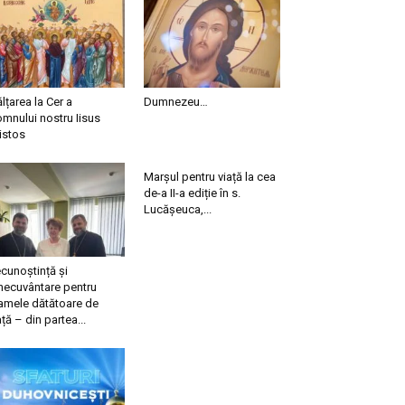
ălțarea la Cer a
Dumnezeu…
mnului nostru Iisus
istos
Marșul pentru viață la cea
de-a II-a ediție în s.
Lucășeuca,...
cunoștință și
necuvântare pentru
mele dătătoare de
ață – din partea...