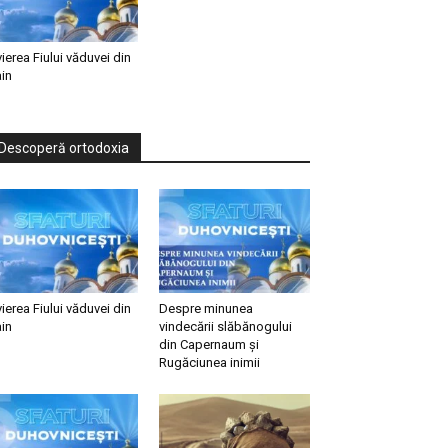
vierea Fiului văduvei din
in
Descoperă ortodoxia
vierea Fiului văduvei din
Despre minunea
in
vindecării slăbănogului
din Capernaum și
Rugăciunea inimii