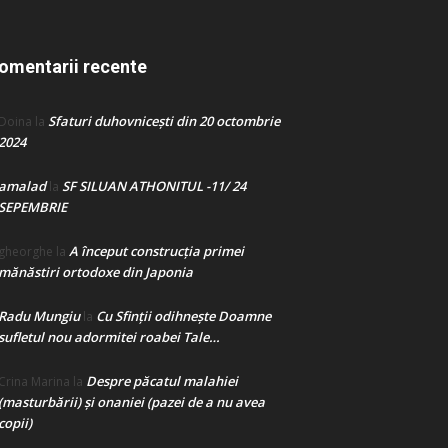
omentarii recente
Sfaturi duhovnicești din 20 octombrie
Doina
la
2024
amalad
SF SILUAN ATHONITUL -11/ 24
la
SEPEMBRIE
A început construcţia primei
gheorghe
la
mănăstiri ortodoxe din Japonia
Radu Mungiu
Cu Sfinții odihnește Doamne
la
sufletul nou adormitei roabei Tale…
Despre păcatul malahiei
Crina Marina
la
(masturbării) şi onaniei (pazei de a nu avea
copii)