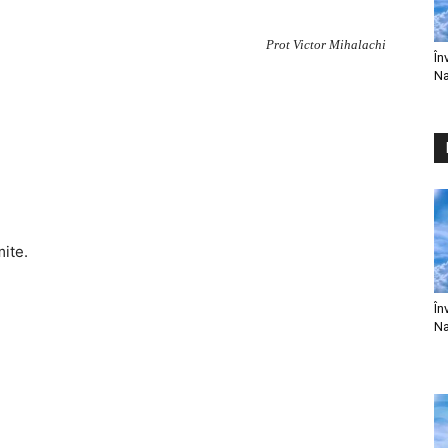
Prot Victor Mihalachi
În
Na
mite.
În
Na