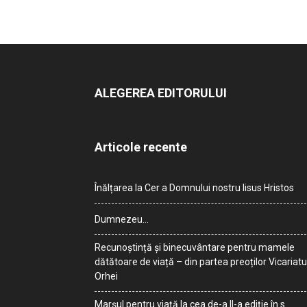
ALEGEREA EDITORULUI
Articole recente
Înălțarea la Cer a Domnului nostru Iisus Hristos
Dumnezeu…
Recunoștință și binecuvântare pentru mamele
dătătoare de viață – din partea preoților Vicariatu
Orhei
Marșul pentru viață la cea de-a II-a ediție în s.