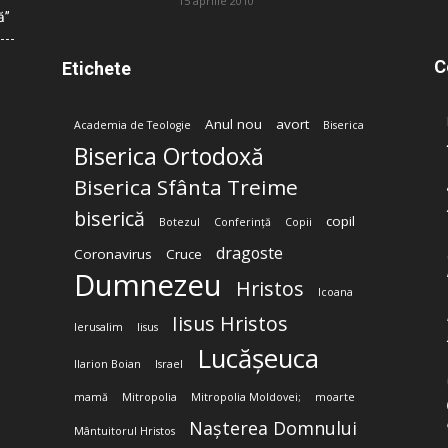
15 aprilie 2010
ă”
C
Etichete
Anul nou
avort
Academia de Teologie
Biserica
Biserica Ortodoxă
Biserica Sfânta Treime
biserică
copil
Botezul
Conferință
Copii
dragoste
Coronavirus
Cruce
Dumnezeu
Hristos
Icoana
Iisus Hristos
Ierusalim
Iisus
Lucășeuca
Ilarion Boian
Israel
mamă
Mitropolia
Mitropolia Moldovei;
moarte
Nașterea Domnului
Mântuitorul Hristos