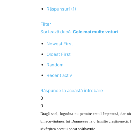
Răspunsuri (1)
Filter
Sortează după:
Cele mai multe voturi
Newest First
Oldest First
Random
Recent activ
Răspunde la această întrebare
0
0
Dragă soră, logodna nu permite traiul împreună, dar nici
binecuvântarea lui Dumnezeu la o familie creștinească, fer
săvârșirea acestui păcat scârbavnic.