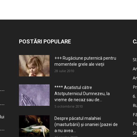
POSTĂRI POPULARE
C
+++ Rugăciune puternică pentru
St
momentele grele ale vieţii
Ar
28 iulie 2010
Ar
Pr
**** Acatistul către
Atotputernicul Dumnezeu, la
6.
vreme de necaz sau de...
Ru
5 octombrie 2010
Fă
lui
Despre păcatul malahiei
Po
(masturbării) şi onaniei (pazei de
a nu avea...
St