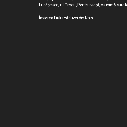
Lucășeuca, r-l Orhei: „Pentru viață, cu inimă curat
Învierea Fiului văduvei din Nain