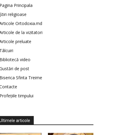
Pagina Principala
Știri religioase
Articole Ortodoxia.md
Articole de la vizitatori
Articole preluate
Tâlcuiri
Bibliotecă video
Gustări de post
Biserica Sfinta Treime
Contacte
Profețiile timpului
Ultimele articole