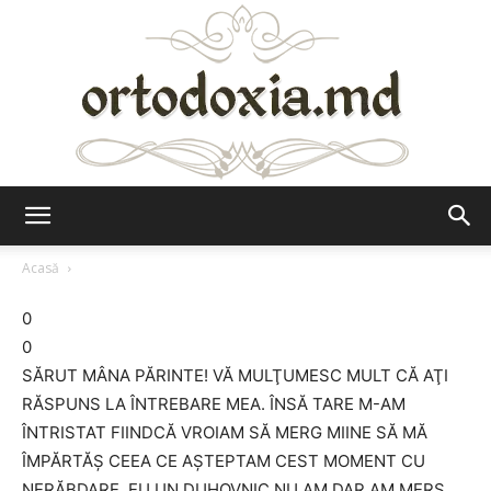
Ortodoxia.md
Acasă
0
0
SĂRUT MÂNA PĂRINTE! VĂ MULŢUMESC MULT CĂ AŢI
RĂSPUNS LA ÎNTREBARE MEA. ÎNSĂ TARE M-AM
ÎNTRISTAT FIINDCĂ VROIAM SĂ MERG MIINE SĂ MĂ
ÎMPĂRTĂŞ CEEA CE AŞTEPTAM CEST MOMENT CU
NERĂBDARE. EU UN DUHOVNIC NU AM DAR AM MERS