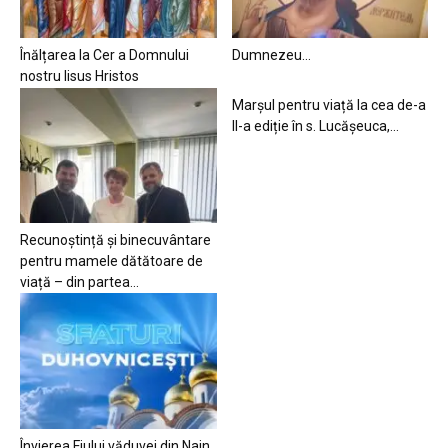
Înălțarea la Cer a Domnului
Dumnezeu…
nostru Iisus Hristos
Marșul pentru viață la cea de-a
II-a ediție în s. Lucășeuca,...
Recunoștință și binecuvântare
pentru mamele dătătoare de
viață – din partea...
Învierea Fiului văduvei din Nain