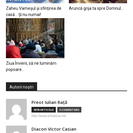
Zaheu Vameșul și sfințirea de
Aruncă grija ta spre Domnul…
casă… Și nu numai!
Ziua Învierii, să ne luminăm
popoare…
Autorii noștri
Preot Iulian Raţă
3878 ARTICOLE
6 COMENTARII
http://www.ortodoxia.md
Diacon Victor Casian