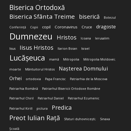
Biserica Ortodoxă
Biserica Sfânta Treime
biserică
Botezul
dragoste
copil
Coronavirus
Cruce
Conferință
Copii
Dumnezeu
Hristos
Icoana
Ierusalim
Iisus Hristos
Iisus
Ilarion Boian
Israel
Lucășeuca
mamă
Mitropolia
Mitropolia Moldovei;
Nașterea Domnului
moarte
Mântuitorul Hristos
Orhei
ortodoxia
Papa Francisc
Patriarhia de la Moscova
Patriarhia Română
Patriarhul Bisericii Ortodoxe Române
Patriarhul Chiril
Patriarhul Daniel
Patriarhul Ecumenic
Predica
Patriarhul Kirill
pictura
Preot Iulian Rață
Sfaturi duhovnicești;
Sinaxa
Școală