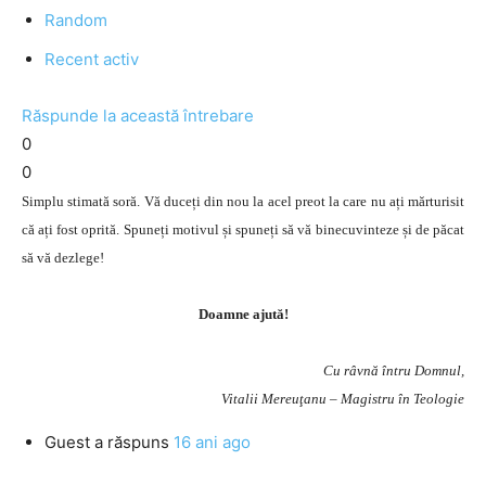
Random
Recent activ
Răspunde la această întrebare
0
0
Simplu stimată soră. Vă duceți din nou la acel preot la care nu ați mărturisit
că ați fost oprită. Spuneți motivul și spuneți să vă binecuvinteze și de păcat
să vă dezlege!
Doamne ajută!
Cu râvnă întru Domnul,
Vitalii Mereuţanu – Magistru în Teologie
Guest
a răspuns
16 ani ago