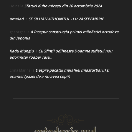
Sfaturi duhovnicești din 20 octombrie 2024
Doina
la
amalad
SF SILUAN ATHONITUL -11/ 24 SEPEMBRIE
la
A început construcţia primei mănăstiri ortodoxe
gheorghe
la
din Japonia
Radu Mungiu
Cu Sfinții odihnește Doamne sufletul nou
la
adormitei roabei Tale…
Despre păcatul malahiei (masturbării) şi
Crina Marina
la
onaniei (pazei de a nu avea copii)