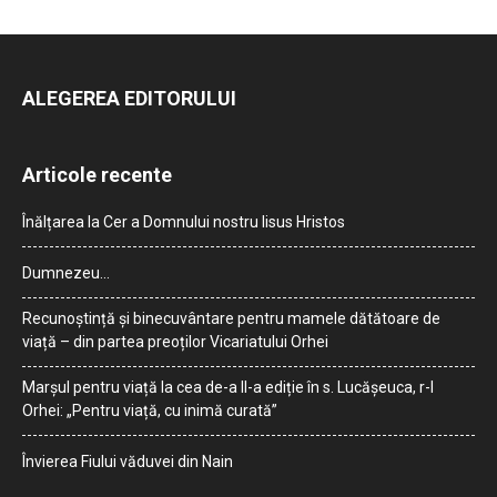
ALEGEREA EDITORULUI
Articole recente
Înălțarea la Cer a Domnului nostru Iisus Hristos
Dumnezeu…
Recunoștință și binecuvântare pentru mamele dătătoare de
viață – din partea preoților Vicariatului Orhei
Marșul pentru viață la cea de-a II-a ediție în s. Lucășeuca, r-l
Orhei: „Pentru viață, cu inimă curată”
Învierea Fiului văduvei din Nain