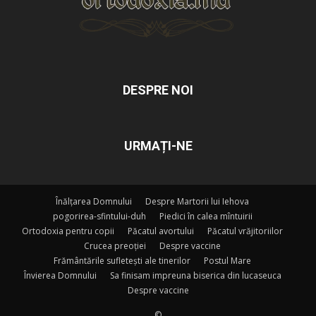
DESPRE NOI
URMAȚI-NE
Înălțarea Domnului
Despre Martorii lui Iehova
pogorirea-sfintului-duh
Piedici în calea mîntuirii
Ortodoxia pentru copii
Păcatul avortului
Păcatul vrăjitoriilor
Crucea preoției
Despre vaccine
Frământările sufletești ale tinerilor
Postul Mare
Învierea Domnului
Sa finisam impreuna biserica din lucaseuca
Despre vaccine
©