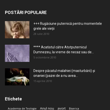
POSTĂRI POPULARE
+++ Rugăciune puternică pentru momentele
grele ale vieţii
28 iulie 2010
**** Acatistul către Atotputernicul
Dumnezeu, la vreme de necaz sau de...
5 octombrie 2010
Despre păcatul malahiei (masturbării) şi
onaniei (pazei de a nu avea...
15 aprilie 2010
Etichete
Anul nou
avort
Academia de Teologie
Biserica