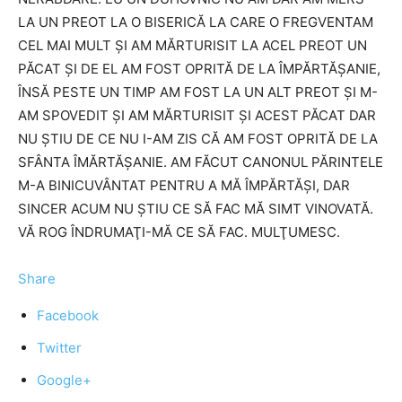
LA UN PREOT LA O BISERICĂ LA CARE O FREGVENTAM
CEL MAI MULT ŞI AM MĂRTURISIT LA ACEL PREOT UN
PĂCAT ŞI DE EL AM FOST OPRITĂ DE LA ÎMPĂRTĂŞANIE,
ÎNSĂ PESTE UN TIMP AM FOST LA UN ALT PREOT ŞI M-
AM SPOVEDIT ŞI AM MĂRTURISIT ŞI ACEST PĂCAT DAR
NU ŞTIU DE CE NU I-AM ZIS CĂ AM FOST OPRITĂ DE LA
SFÂNTA ÎMĂRTĂŞANIE. AM FĂCUT CANONUL PĂRINTELE
M-A BINICUVÂNTAT PENTRU A MĂ ÎMPĂRTĂŞI, DAR
SINCER ACUM NU ŞTIU CE SĂ FAC MĂ SIMT VINOVATĂ.
VĂ ROG ÎNDRUMAŢI-MĂ CE SĂ FAC. MULŢUMESC.
Share
Facebook
Twitter
Google+