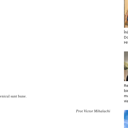
În
Do
Hr
Re
bi
ma
ovnicul sunt bune.
vi
Prot Victor Mihalachi