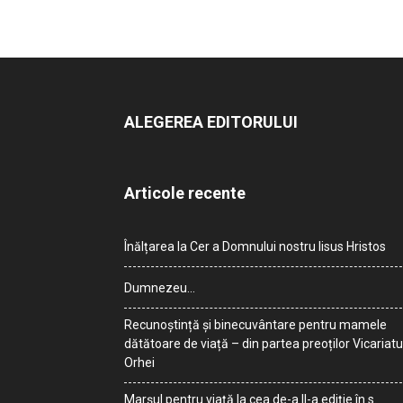
ALEGEREA EDITORULUI
Articole recente
Înălțarea la Cer a Domnului nostru Iisus Hristos
Dumnezeu…
Recunoștință și binecuvântare pentru mamele
dătătoare de viață – din partea preoților Vicariatu
Orhei
Marșul pentru viață la cea de-a II-a ediție în s.