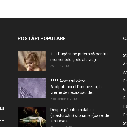
POSTĂRI POPULARE
C
+++ Rugăciune puternică pentru
St
momentele grele ale vieţii
Ar
28 iulie 2010
Ar
Pr
**** Acatistul către
Atotputernicul Dumnezeu, la
6.
vreme de necaz sau de...
Ru
5 octombrie 2010
Fă
lui
Despre păcatul malahiei
Po
(masturbării) şi onaniei (pazei de
a nu avea...
St