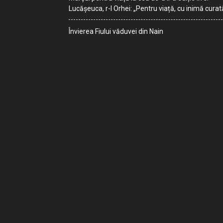
Lucășeuca, r-l Orhei: „Pentru viață, cu inimă curat
Învierea Fiului văduvei din Nain