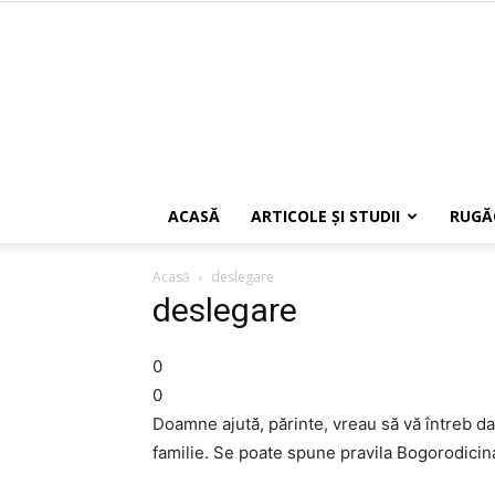
ACASĂ
ARTICOLE ŞI STUDII
RUGĂ
Acasă
deslegare
deslegare
0
0
Doamne ajută, părinte, vreau să vă întreb da
familie. Se poate spune pravila Bogorodicin