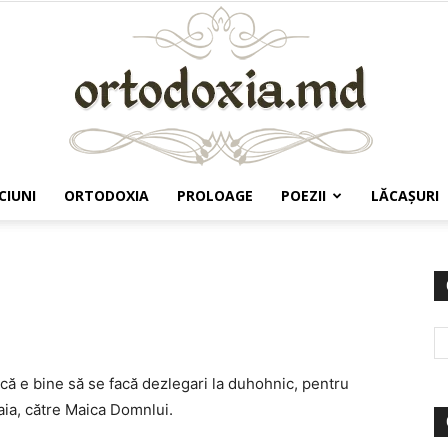
CIUNI
ORTODOXIA
PROLOAGE
POEZII
LĂCAŞURI
Ortodoxia.md
că e bine să se facă dezlegari la duhohnic, pentru
aia, către Maica Domnlui.