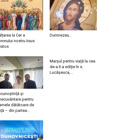
ălțarea la Cer a
Dumnezeu…
mnului nostru Iisus
istos
Marșul pentru viață la cea
de-a II-a ediție în s.
Lucășeuca,...
cunoștință și
necuvântare pentru
mele dătătoare de
ață – din partea...