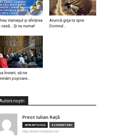
heu Vameșul și sfințirea
Aruncă grija ta spre
 casă… Și nu numai!
Domnul…
ua Învierii, să ne
minăm popoare…
Autorii noștri
Preot Iulian Raţă
3878 ARTICOLE
6 COMENTARII
http://www.ortodoxia.md