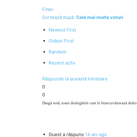
Filter
Sortează după:
Cele mai multe voturi
Newest First
Oldest First
Random
Recent activ
Răspunde la această întrebare
0
0
Dragă soră, toate deslegările care le binecuvântează duh
Guest
a răspuns
14 ani ago