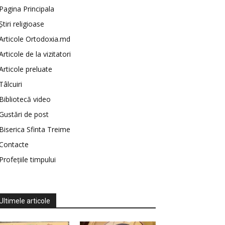
Pagina Principala
Știri religioase
Articole Ortodoxia.md
Articole de la vizitatori
Articole preluate
Tâlcuiri
Bibliotecă video
Gustări de post
Biserica Sfinta Treime
Contacte
Profețiile timpului
Ultimele articole