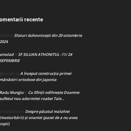
omentarii recente
Sfaturi duhovnicești din 20 octombrie
Doina
la
2024
amalad
SF SILUAN ATHONITUL -11/ 24
la
SEPEMBRIE
A început construcţia primei
gheorghe
la
mănăstiri ortodoxe din Japonia
Radu Mungiu
Cu Sfinții odihnește Doamne
la
sufletul nou adormitei roabei Tale…
Despre păcatul malahiei
Crina Marina
la
(masturbării) şi onaniei (pazei de a nu avea
copii)