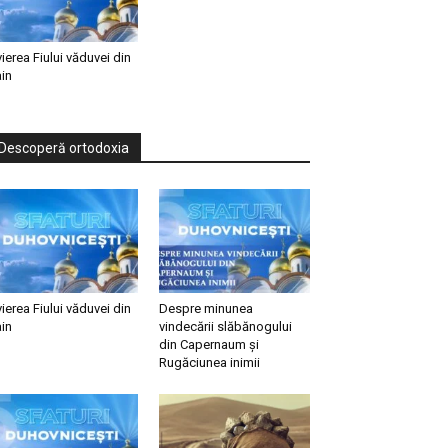
vierea Fiului văduvei din
in
Descoperă ortodoxia
vierea Fiului văduvei din
Despre minunea
in
vindecării slăbănogului
din Capernaum și
Rugăciunea inimii