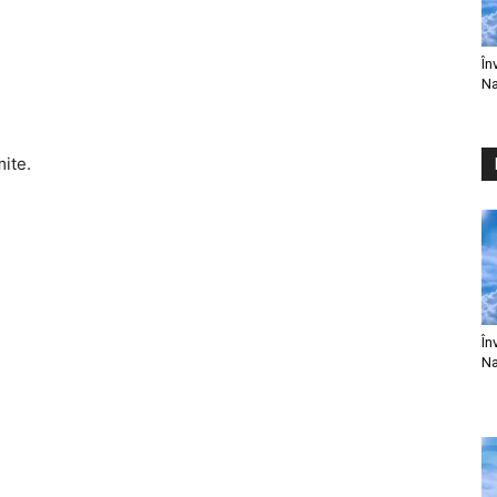
În
Na
mite.
În
Na