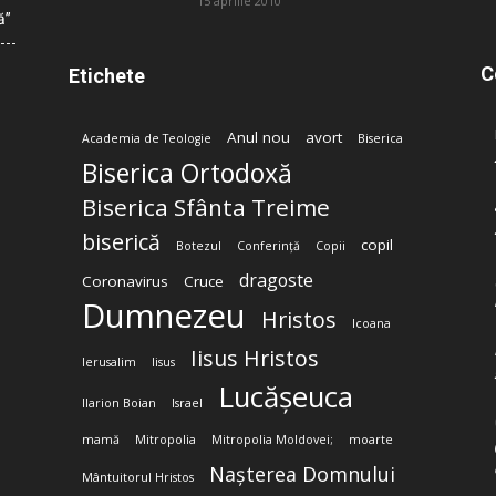
15 aprilie 2010
ă”
C
Etichete
Anul nou
avort
Academia de Teologie
Biserica
Biserica Ortodoxă
Biserica Sfânta Treime
biserică
copil
Botezul
Conferință
Copii
dragoste
Coronavirus
Cruce
Dumnezeu
Hristos
Icoana
Iisus Hristos
Ierusalim
Iisus
Lucășeuca
Ilarion Boian
Israel
mamă
Mitropolia
Mitropolia Moldovei;
moarte
Nașterea Domnului
Mântuitorul Hristos