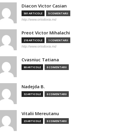
Diacon Victor Casian
581 ARTICOLE
5 COMENTARII
http://www.ortodoxia.md
Preot Victor Mihalachi
210 ARTICOLE
1 COMENTARII
http://www.ortodoxia.md
Cvasniuc Tatiana
88 ARTICOLE
0 COMENTARII
Nadejda B.
32 ARTICOLE
0 COMENTARII
Vitalii Mereutanu
23 ARTICOLE
0 COMENTARII