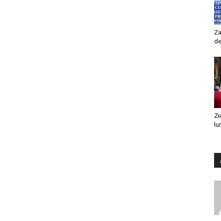
Za
de
Zi
lu