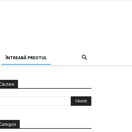
ÎNTREABĂ PREOTUL
Căutare
Categorii