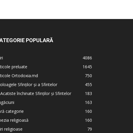
ATEGORIE POPULARĂ
iri
4086
ticole preluate
1645
ticole Ortodoxia.md
750
oloagele Sfinților și a Sfintelor
455
 Acatiste închinate Sfinților și Sfintelor
183
găciuni
163
ră categorie
160
ezia religioasă
160
iri religioase
79