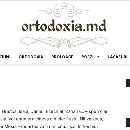
CIUNI
ORTODOXIA
PROLOAGE
POEZII
LĂCAŞURI
Ortodoxia.md
 Hristos: Isaia; Daniel; Ezechiel; Zaharia… – spun clar
a. Voi enumera câteva din ele: fluviul Nil va seca,
i Mesia – moartea va fi nimicită… ş.a. În Vechiul