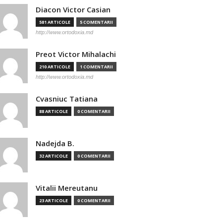
Diacon Victor Casian
581 ARTICOLE
5 COMENTARII
http://www.ortodoxia.md
Preot Victor Mihalachi
210 ARTICOLE
1 COMENTARII
http://www.ortodoxia.md
Cvasniuc Tatiana
88 ARTICOLE
0 COMENTARII
Nadejda B.
32 ARTICOLE
0 COMENTARII
Vitalii Mereutanu
23 ARTICOLE
0 COMENTARII