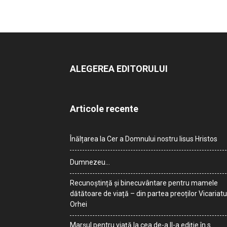
ALEGEREA EDITORULUI
Articole recente
Înălțarea la Cer a Domnului nostru Iisus Hristos
Dumnezeu…
Recunoștință și binecuvântare pentru mamele
dătătoare de viață – din partea preoților Vicariatu
Orhei
Marșul pentru viață la cea de-a II-a ediție în s.