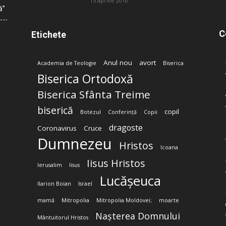
15 aprilie 2010
ă”
C
Etichete
Anul nou
avort
Academia de Teologie
Biserica
Biserica Ortodoxă
Biserica Sfânta Treime
biserică
copil
Botezul
Conferință
Copii
dragoste
Coronavirus
Cruce
Dumnezeu
Hristos
Icoana
Iisus Hristos
Ierusalim
Iisus
Lucășeuca
Ilarion Boian
Israel
mamă
Mitropolia
Mitropolia Moldovei;
moarte
Nașterea Domnului
Mântuitorul Hristos