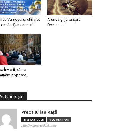
heu Vameșul și sfințirea
Aruncă grija ta spre
 casă… Și nu numai!
Domnul…
ua Învierii, să ne
minăm popoare…
Autorii noștri
Preot Iulian Raţă
3878 ARTICOLE
6 COMENTARII
http://www.ortodoxia.md