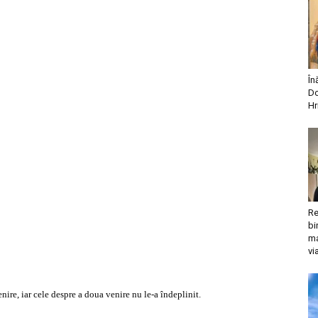
În
Do
Hr
Re
bi
ma
vi
nire, iar cele despre a doua venire nu le-a îndeplinit.