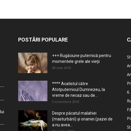
POSTĂRI POPULARE
C
+++ Rugăciune puternică pentru
St
momentele grele ale vieţii
Ar
28 iulie 2010
Ar
Pr
**** Acatistul către
Atotputernicul Dumnezeu, la
6.
vreme de necaz sau de...
Ru
5 octombrie 2010
Fă
lui
Despre păcatul malahiei
Po
(masturbării) şi onaniei (pazei de
a nu avea...
St