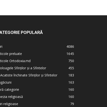
ATEGORIE POPULARĂ
iri
4086
ticole preluate
1645
ticole Ortodoxia.md
750
oloagele Sfinților și a Sfintelor
455
 Acatiste închinate Sfinților și Sfintelor
183
găciuni
163
ră categorie
160
ezia religioasă
160
iri religioase
79