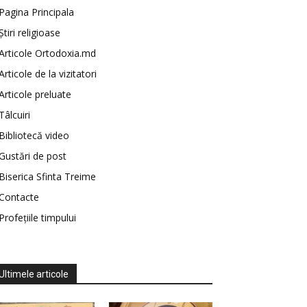
Pagina Principala
Știri religioase
Articole Ortodoxia.md
Articole de la vizitatori
Articole preluate
Tâlcuiri
Bibliotecă video
Gustări de post
Biserica Sfinta Treime
Contacte
Profețiile timpului
Ultimele articole