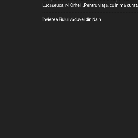
Lucășeuca, r-l Orhei: „Pentru viață, cu inimă curat
Învierea Fiului văduvei din Nain