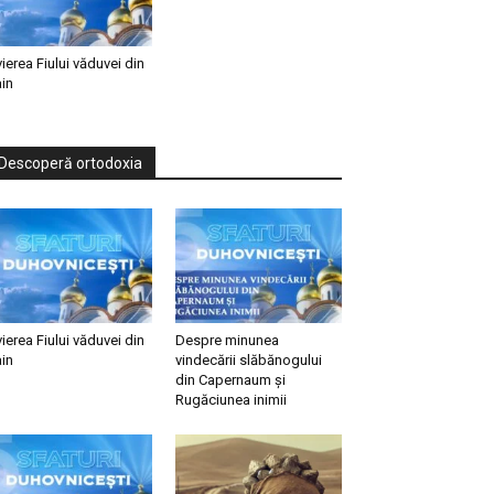
vierea Fiului văduvei din
in
Descoperă ortodoxia
vierea Fiului văduvei din
Despre minunea
in
vindecării slăbănogului
din Capernaum și
Rugăciunea inimii