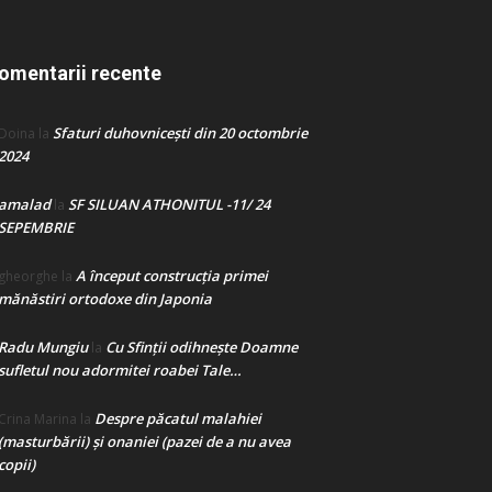
omentarii recente
Sfaturi duhovnicești din 20 octombrie
Doina
la
2024
amalad
SF SILUAN ATHONITUL -11/ 24
la
SEPEMBRIE
A început construcţia primei
gheorghe
la
mănăstiri ortodoxe din Japonia
Radu Mungiu
Cu Sfinții odihnește Doamne
la
sufletul nou adormitei roabei Tale…
Despre păcatul malahiei
Crina Marina
la
(masturbării) şi onaniei (pazei de a nu avea
copii)