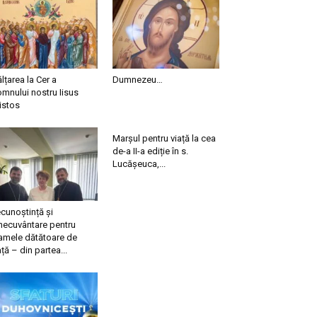
ălțarea la Cer a
Dumnezeu…
mnului nostru Iisus
istos
Marșul pentru viață la cea
de-a II-a ediție în s.
Lucășeuca,...
cunoștință și
necuvântare pentru
mele dătătoare de
ață – din partea...