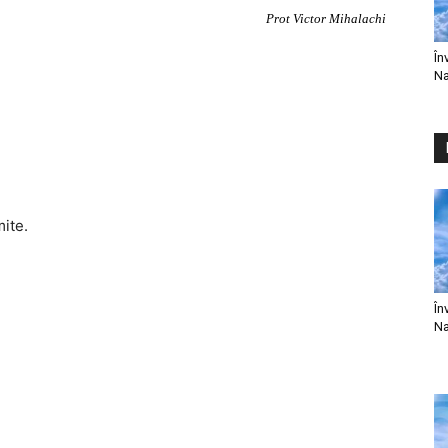
Prot Victor Mihalachi
În
Na
mite.
În
Na