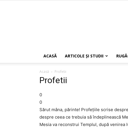
ACASĂ
ARTICOLE ŞI STUDII
RUGĂ
Acasă
Profetii
Profetii
0
0
Sărut mâna, părinte! Profeţiile scrise despre
despre ceea ce trebuia să îndeplinească Mesi
Mesia va reconstrui Templul, după venirea lu