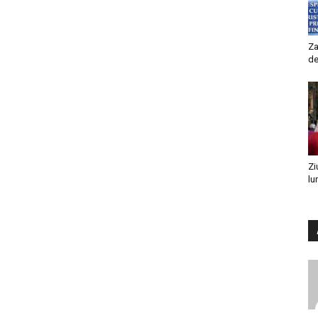
Za
de
Zi
lu