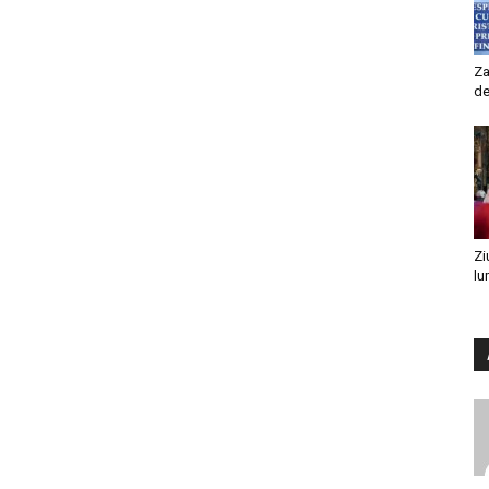
Za
de
Zi
lu