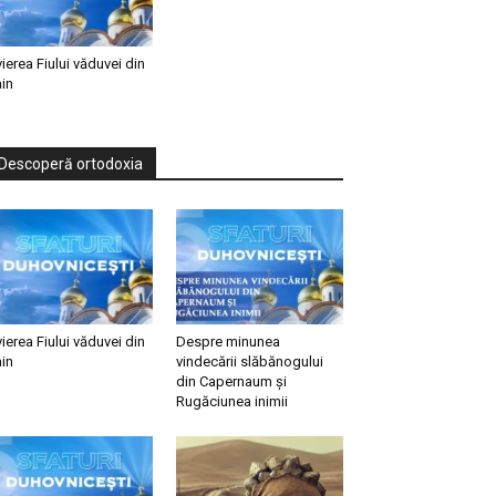
vierea Fiului văduvei din
in
Descoperă ortodoxia
vierea Fiului văduvei din
Despre minunea
in
vindecării slăbănogului
din Capernaum și
Rugăciunea inimii