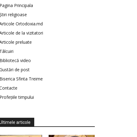
Pagina Principala
Știri religioase
Articole Ortodoxia.md
Articole de la vizitatori
Articole preluate
Tâlcuiri
Bibliotecă video
Gustări de post
Biserica Sfinta Treime
Contacte
Profețiile timpului
Ultimele articole