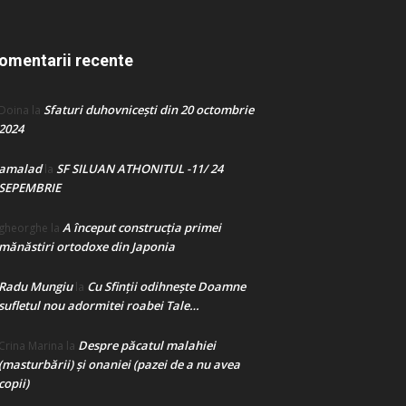
omentarii recente
Sfaturi duhovnicești din 20 octombrie
Doina
la
2024
amalad
SF SILUAN ATHONITUL -11/ 24
la
SEPEMBRIE
A început construcţia primei
gheorghe
la
mănăstiri ortodoxe din Japonia
Radu Mungiu
Cu Sfinții odihnește Doamne
la
sufletul nou adormitei roabei Tale…
Despre păcatul malahiei
Crina Marina
la
(masturbării) şi onaniei (pazei de a nu avea
copii)