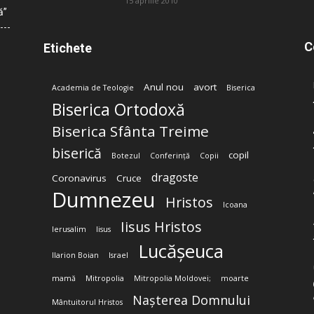
15 aprilie 2010
ă”
C
Etichete
Anul nou
avort
Academia de Teologie
Biserica
Biserica Ortodoxă
Biserica Sfânta Treime
biserică
copil
Botezul
Conferință
Copii
dragoste
Coronavirus
Cruce
Dumnezeu
Hristos
Icoana
Iisus Hristos
Ierusalim
Iisus
Lucășeuca
Ilarion Boian
Israel
mamă
Mitropolia
Mitropolia Moldovei;
moarte
Nașterea Domnului
Mântuitorul Hristos