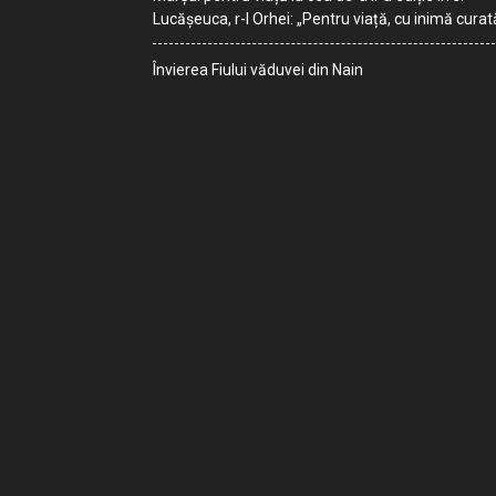
Lucășeuca, r-l Orhei: „Pentru viață, cu inimă curat
Învierea Fiului văduvei din Nain