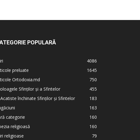
ATEGORIE POPULARĂ
iri
4086
ticole preluate
1645
ticole Ortodoxia.md
750
oloagele Sfinților și a Sfintelor
455
 Acatiste închinate Sfinților și Sfintelor
183
găciuni
163
ră categorie
160
ezia religioasă
160
iri religioase
79