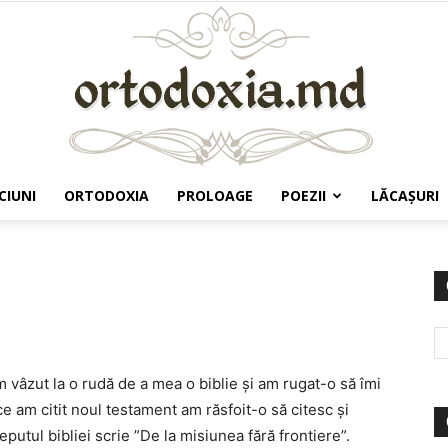
CIUNI
ORTODOXIA
PROLOAGE
POEZII
LĂCAŞURI
Ortodoxia.md
vâzut la o rudă de a mea o biblie și am rugat-o să îmi
ce am citit noul testament am răsfoit-o să citesc și
putul bibliei scrie ”De la misiunea fără frontiere”.