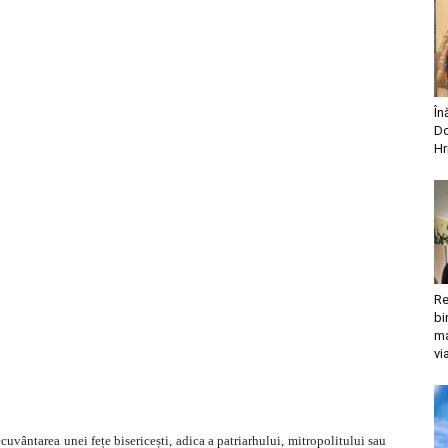
În
Do
Hr
Re
bi
ma
vi
cuvântarea unei fețe bisericești, adica a patriarhului, mitropolitului sau