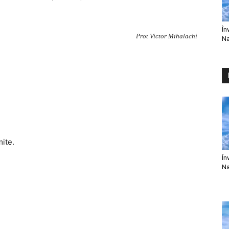
În
Prot Victor Mihalachi
Na
mite.
În
Na