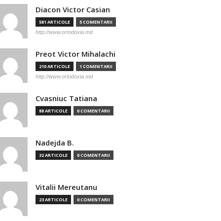
Diacon Victor Casian
581 ARTICOLE
5 COMENTARII
http://www.ortodoxia.md
Preot Victor Mihalachi
210 ARTICOLE
1 COMENTARII
http://www.ortodoxia.md
Cvasniuc Tatiana
88 ARTICOLE
0 COMENTARII
Nadejda B.
32 ARTICOLE
0 COMENTARII
Vitalii Mereutanu
23 ARTICOLE
0 COMENTARII