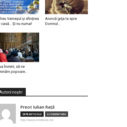
heu Vameșul și sfințirea
Aruncă grija ta spre
 casă… Și nu numai!
Domnul…
ua Învierii, să ne
minăm popoare…
Autorii noștri
Preot Iulian Raţă
3878 ARTICOLE
6 COMENTARII
http://www.ortodoxia.md