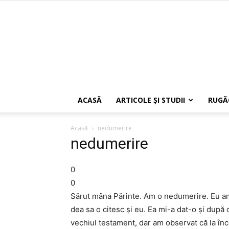
ACASĂ
ARTICOLE ŞI STUDII
RUGĂ
Acasă
nedumerire
nedumerire
0
0
Sărut mâna Părinte. Am o nedumerire. Eu am 
dea sa o citesc și eu. Ea mi-a dat-o și după 
vechiul testament, dar am observat că la înce