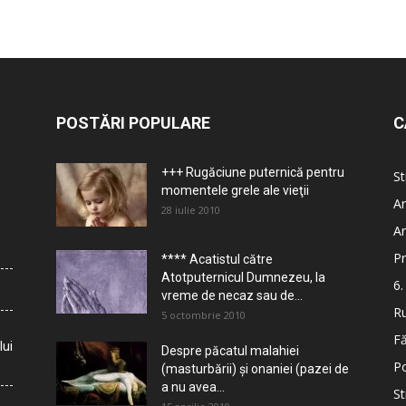
POSTĂRI POPULARE
C
+++ Rugăciune puternică pentru
St
momentele grele ale vieţii
Ar
28 iulie 2010
Ar
Pr
**** Acatistul către
Atotputernicul Dumnezeu, la
6.
vreme de necaz sau de...
Ru
5 octombrie 2010
Fă
lui
Despre păcatul malahiei
Po
(masturbării) şi onaniei (pazei de
a nu avea...
St