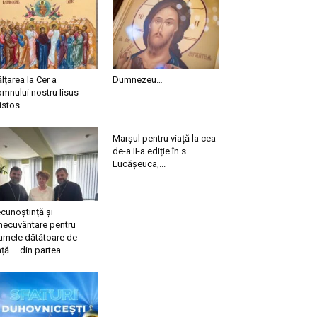
ălțarea la Cer a
Dumnezeu…
mnului nostru Iisus
istos
Marșul pentru viață la cea
de-a II-a ediție în s.
Lucășeuca,...
cunoștință și
necuvântare pentru
mele dătătoare de
ață – din partea...