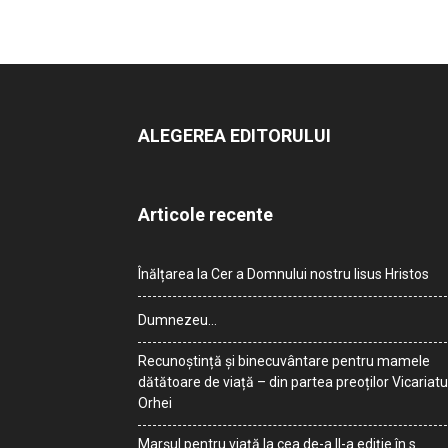
ALEGEREA EDITORULUI
Articole recente
Înălțarea la Cer a Domnului nostru Iisus Hristos
Dumnezeu…
Recunoștință și binecuvântare pentru mamele
dătătoare de viață – din partea preoților Vicariatu
Orhei
Marșul pentru viață la cea de-a II-a ediție în s.