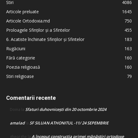
Stiri
4086
Articole preluate
1645
Articole Ortodoxia.md
750
Proloagele Sfinților și a Sfintelor
455
6. Acatiste închinate Sfinților și Sfintelor
183
Rugăciuni
163
Fără categorie
160
Poezia religioasă
160
Stiri religioase
79
Comentarii recente
Sfaturi duhovnicești din 20 octombrie 2024
Doina
la
amalad
SF SILUAN ATHONITUL -11/ 24 SEPEMBRIE
la
A început construcţia primei mănăstiri ortodoxe
gheorghe
la