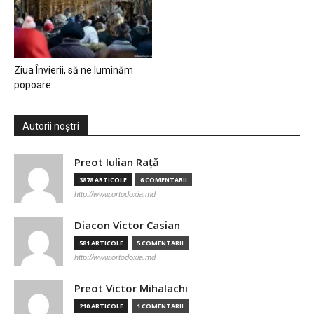
Ziua Învierii, să ne luminăm
popoare…
Autorii noștri
Preot Iulian Raţă
3878 ARTICOLE
6 COMENTARII
http://www.ortodoxia.md
Diacon Victor Casian
581 ARTICOLE
5 COMENTARII
http://www.ortodoxia.md
Preot Victor Mihalachi
210 ARTICOLE
1 COMENTARII