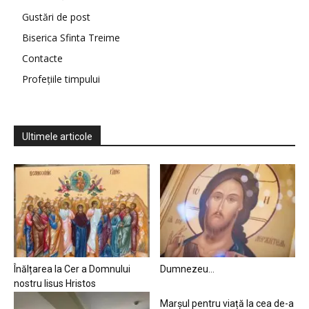
Gustări de post
Biserica Sfinta Treime
Contacte
Profețiile timpului
Ultimele articole
Înălțarea la Cer a Domnului
Dumnezeu…
nostru Iisus Hristos
Marșul pentru viață la cea de-a