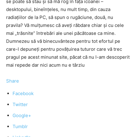
se poate să stau și să mă rog în fața icoanei –
desktopului, bineînțeles, nu mult timp, din cauza
radiațiilor de la PC, să spun o rugăciune, două, nu
pravila? Vă mulțumesc că aveți răbdare chiar și cu cele
mai „trăsnite” întrebări ale unei păcătoase ca mine.
Dumnezeu să vă binecuvânteze pentru tot efortul pe
care-l depuneți pentru povățuirea tuturor care vă trec
pragul pe acest minunat site, păcat că nu l-am descoperit
mai repede dar nici acum nu e târziu
Share
Facebook
Twitter
Google+
Tumblr