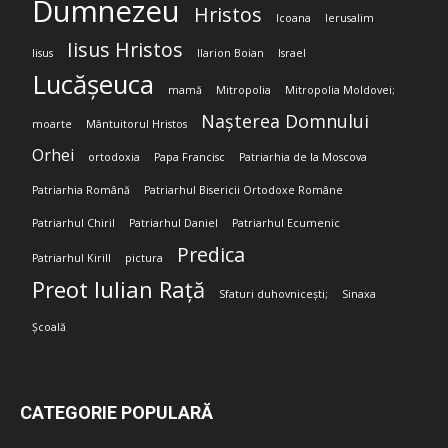
Dumnezeu
Hristos
Icoana
Ierusalim
Iisus Hristos
Iisus
Ilarion Boian
Israel
Lucășeuca
mamă
Mitropolia
Mitropolia Moldovei;
Nașterea Domnului
moarte
Mântuitorul Hristos
Orhei
ortodoxia
Papa Francisc
Patriarhia de la Moscova
Patriarhia Română
Patriarhul Bisericii Ortodoxe Române
Patriarhul Chiril
Patriarhul Daniel
Patriarhul Ecumenic
Predica
Patriarhul Kirill
pictura
Preot Iulian Rață
Sfaturi duhovnicești;
Sinaxa
Școală
CATEGORIE POPULARĂ