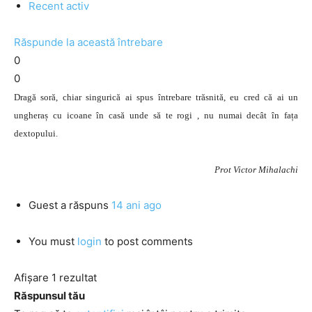
Recent activ
Răspunde la această întrebare
0
0
Dragă soră, chiar singurică ai spus întrebare trăsnită, eu cred că ai un
ungheraș cu icoane în casă unde să te rogi , nu numai decât în fața
dextopului.
Prot Victor Mihalachi
Guest
a răspuns
14 ani ago
You must
login
to post comments
Afișare 1 rezultat
Răspunsul tău