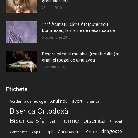
grele ale vieţii
28 iulie 2010
**** Acatistul către Atotputernicul
Dumnezeu, la vreme de necaz sau de...
5 octombrie 2010
Despre păcatul malahiei (masturbării) şi
onaniei (pazei de a nu avea...
15 aprilie 2010
Etichete
Anul nou
avort
Academia de Teologie
Biserica
Biserica Ortodoxă
Biserica Sfânta Treime
biserică
Botezul
dragoste
copil
Coronavirus
Cruce
Conferință
Copii