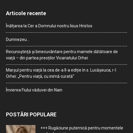
Articole recente
Înălțarea la Cer a Domnului nostru Iisus Hristos
Dumnezeu…
Recunoștință și binecuvântare pentru mamele dătătoare de
viață – din partea preoților Vicariatului Orhei
Marșul pentru viață la cea de-a II-a ediție în s. Lucășeuca, r-l
Orhei: „Pentru viață, cu inimă curată”
Învierea Fiului văduvei din Nain
POSTĂRI POPULARE
+++ Rugăciune puternică pentru momentele