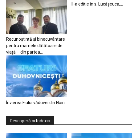
II-a ediție în s. Lucășeuca,...
Recunoștință și binecuvântare
pentru mamele dătătoare de
viață – din partea...
Învierea Fiului văduvei din Nain
Descoperă ortodoxia