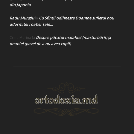
din Japonia
Radu Mungiu
Cu Sfinții odihnește Doamne sufletul nou
la
adormitei roabei Tale…
Despre păcatul malahiei (masturbării) şi
Crina Marina
la
onaniei (pazei de a nu avea copii)