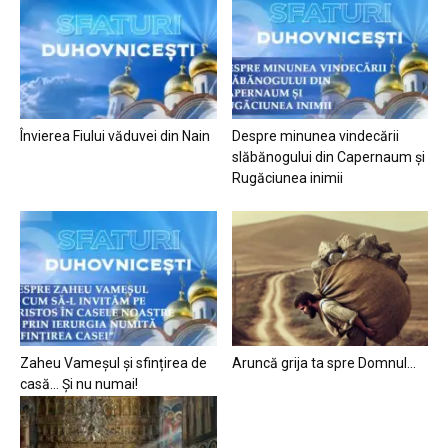
Învierea Fiului văduvei din Nain
Despre minunea vindecării
slăbănogului din Capernaum și
Rugăciunea inimii
Zaheu Vameșul și sfințirea de
Aruncă grija ta spre Domnul…
casă… Și nu numai!