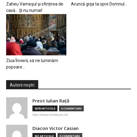
Zaheu Vameșul și sfințirea de
Aruncă grija ta spre Domnul…
casă… Și nu numai!
Ziua Învierii, să ne luminăm
popoare…
Autorii noștri
Preot Iulian Raţă
3878 ARTICOLE
6 COMENTARII
http://www.ortodoxia.md
Diacon Victor Casian
581 ARTICOLE
5 COMENTARII