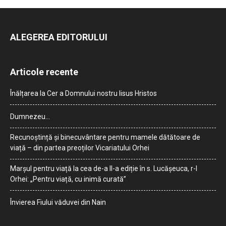
ALEGEREA EDITORULUI
Articole recente
Înălțarea la Cer a Domnului nostru Iisus Hristos
Dumnezeu…
Recunoștință și binecuvântare pentru mamele dătătoare de
viață – din partea preoților Vicariatului Orhei
Marșul pentru viață la cea de-a II-a ediție în s. Lucășeuca, r-l
Orhei: „Pentru viață, cu inimă curată”
Învierea Fiului văduvei din Nain