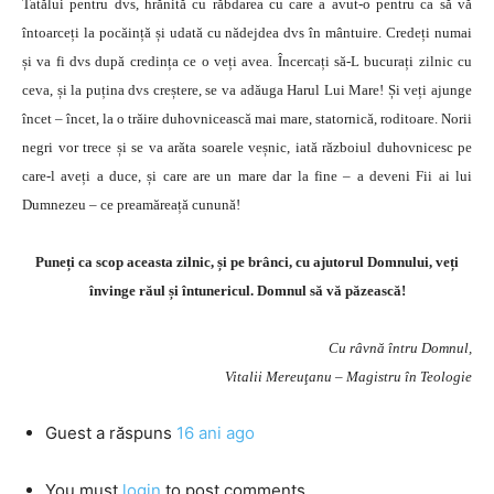
Tatălui pentru dvs, hrănită cu răbdarea cu care a avut-o pentru ca să vă
întoarceți la pocăință și udată cu nădejdea dvs în mântuire. Credeți numai
și va fi dvs după credința ce o veți avea. Încercați să-L bucurați zilnic cu
ceva, și la puțina dvs creștere, se va adăuga Harul Lui Mare! Și veți ajunge
încet – încet, la o trăire duhovnicească mai mare, statornică, roditoare. Norii
negri vor trece și se va arăta soarele veșnic, iată războiul duhovnicesc pe
care-l aveți a duce, și care are un mare dar la fine – a deveni Fii ai lui
Dumnezeu – ce preamăreață cunună!
Puneți ca scop aceasta zilnic, și pe brânci, cu ajutorul Domnului, veți
învinge răul și întunericul. Domnul să vă păzească!
Cu râvnă întru Domnul,
Vitalii Mereuţanu – Magistru în Teologie
Guest
a răspuns
16 ani ago
You must
login
to post comments