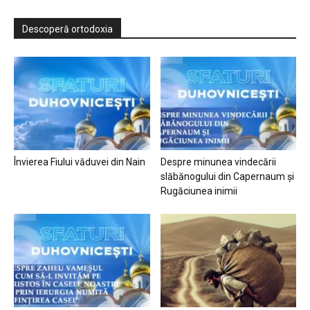
Descoperă ortodoxia
Învierea Fiului văduvei din Nain
Despre minunea vindecării
slăbănogului din Capernaum și
Rugăciunea inimii