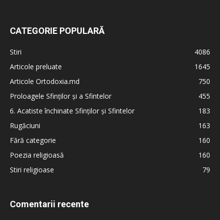
CATEGORIE POPULARĂ
Stiri
4086
Articole preluate
1645
Articole Ortodoxia.md
750
Proloagele Sfinților și a Sfintelor
455
6. Acatiste închinate Sfinților și Sfintelor
183
Rugăciuni
163
Fără categorie
160
Poezia religioasă
160
Stiri religioase
79
Comentarii recente