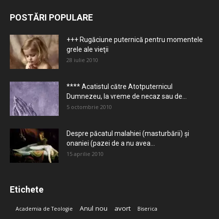
POSTĂRI POPULARE
+++ Rugăciune puternică pentru momentele
grele ale vieţii
28 iulie 2010
**** Acatistul către Atotputernicul
Dumnezeu, la vreme de necaz sau de...
5 octombrie 2010
Despre păcatul malahiei (masturbării) şi
onaniei (pazei de a nu avea...
15 aprilie 2010
Etichete
Anul nou
avort
Academia de Teologie
Biserica