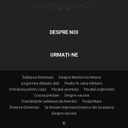
DESPRE NOI
URMAȚI-NE
Înălțarea Domnului
Despre Martorii lui Iehova
pogorirea-sfintului-duh
Piedici în calea mîntuirii
Ortodoxia pentru copii
Păcatul avortului
Păcatul vrăjitoriilor
Crucea preoției
Despre vaccine
Frământările sufletești ale tinerilor
Postul Mare
Învierea Domnului
Sa finisam impreuna biserica din lucaseuca
Despre vaccine
©