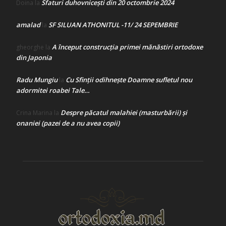
Sfaturi duhovnicești din 20 octombrie 2024
Doina
la
amalad
SF SILUAN ATHONITUL -11/ 24 SEPEMBRIE
la
A început construcţia primei mănăstiri ortodoxe
gheorghe
la
din Japonia
Radu Mungiu
Cu Sfinții odihnește Doamne sufletul nou
la
adormitei roabei Tale…
Despre păcatul malahiei (masturbării) şi
Crina Marina
la
onaniei (pazei de a nu avea copii)