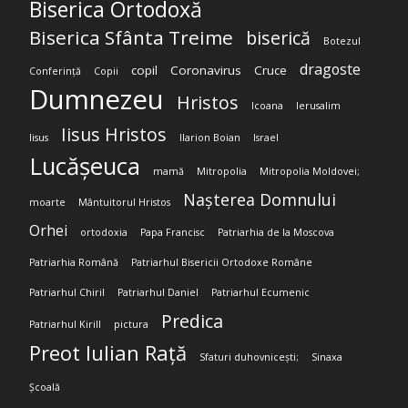
Biserica Ortodoxă
Biserica Sfânta Treime
biserică
Botezul
dragoste
copil
Coronavirus
Cruce
Conferință
Copii
Dumnezeu
Hristos
Icoana
Ierusalim
Iisus Hristos
Iisus
Ilarion Boian
Israel
Lucășeuca
mamă
Mitropolia
Mitropolia Moldovei;
Nașterea Domnului
moarte
Mântuitorul Hristos
Orhei
ortodoxia
Papa Francisc
Patriarhia de la Moscova
Patriarhia Română
Patriarhul Bisericii Ortodoxe Române
Patriarhul Chiril
Patriarhul Daniel
Patriarhul Ecumenic
Predica
Patriarhul Kirill
pictura
Preot Iulian Rață
Sfaturi duhovnicești;
Sinaxa
Școală