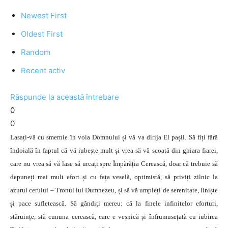
Newest First
Oldest First
Random
Recent activ
Răspunde la această întrebare
0
0
Lasați-vă cu smernie în voia Domnului și vă va dirija El pașii. Să fiți fără
îndoială în faptul că vă iubește mult și vrea să vă scoată din ghiara fiarei,
care nu vrea să vă lase să urcați spre Împărăția Cerească, doar că trebuie să
depuneți mai mult efort și cu fața veselă, optimistă, să priviți zilnic la
azurul cerului – Tronul lui Dumnezeu, și să vă umpleți de serenitate, liniște
și pace sufletească. Să gândiți mereu: că la finele infinitelor eforturi,
stăruințe, stă cununa cerească, care e veșnică și înfrumusețată cu iubirea