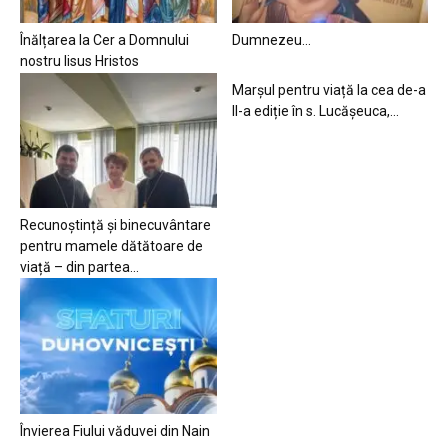
Înălțarea la Cer a Domnului
Dumnezeu…
nostru Iisus Hristos
Marșul pentru viață la cea de-a
II-a ediție în s. Lucășeuca,...
Recunoștință și binecuvântare
pentru mamele dătătoare de
viață – din partea...
Învierea Fiului văduvei din Nain