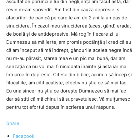
ascultat de poruncile lui din neglijenţă am făcut asta, dar
revin m-am spovedit. Am fost din cauza depresiei şi
atacurilor de panică pe care le am de 2 ani la un pas de
sinucidere. În cazul meu sinuciderea (acest gând) eradat
de boală şi de antidepresive. Mă rog în fiecare zi lui
Dumnezeu să mă ierte, am promis pocăinţă şi cred că eu
că am început să mă îndrept, gândurile acelea negre încă
nu m-au părăsit, starea mea e un pic mai bună, dar am
senzaţia că nu voi mai fi niciodată înainte şi asta iar mă
întoarce în depresie. Citesc din biblie, acum o să încep şi
filocaliile, am citit acatiste, efectiv nu ştiu ce să mai fac.
Eu una sincer nu ştiu ce doreşte Dumnezeu să mai fac
dar să ştiţi că mă chinui să supraveţuiesc. Vă mulţumesc
pentru tot efortul depus în scrierea unui răspuns.
Share
Facebook