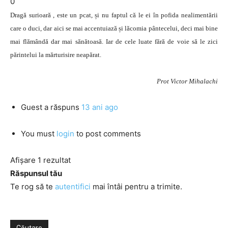
0
Dragă surioară , este un pcat, și nu faptul că le ei în pofida nealimentării
care o duci, dar aici se mai accentuiază și lăcomia pântecelui, deci mai bine
mai flămândă dar mai sănătoasă. Iar de cele luate fără de voie să le zici
părintelui la mărturisire neapărat.
Prot Victor Mihalachi
Guest
a răspuns
13 ani ago
You must
login
to post comments
Afișare 1 rezultat
Răspunsul tău
Te rog să te
autentifici
mai întâi pentru a trimite.