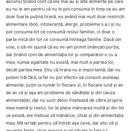
ascuns) ţinând cont că ele mai au şi alte alimente pe care
eu nu le am pentru că nu le pot consuma în timp ce eu am
doar foarte puţină hrană, eu având mai mult doar restricţii
alimentare (boli, intoleranţă, alergii, probleme s.a.) şi nu
pot consuma tot ce consumă restul familiei, ci doar o
parte mică din tot ce consumă întreaga familie. Dacă cer
voie, o să-mi spună că eu mi-am primit (mâncat) porţia,
dar ţinând cont de alimentaţia lor şi comparând-o cu a
mea, numai egalitate nu există, mai mult e partea lor,
decât partea mea. Ştiu că hrana nu e importantă, dar nu
putem trăi fără, la fel nu pot efectiv să consum aceleaşi
alimente, puţin la număr în fiecare zi, în fiecare lună şi an
de an că şi aşa am probleme de sănătate şi din cauza
alimentaţiei, dar nu sunt deloc înţeleasă de către propria
mea mamă şi restul, lor le place mâncarea multă şi din tot
ce există, ele trebuie să mănânce, chiar şi din alimentaţia
mea. Mă iertaţi pentru că întreb aşa ceva, dar ştiu că şi
anumite fapte, chiar minore sunt păcate în faţa lui