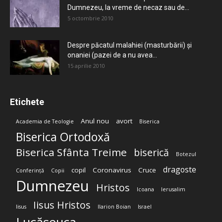
Dumnezeu, la vreme de necaz sau de...
5 octombrie 2010
Despre păcatul malahiei (masturbării) şi
onaniei (pazei de a nu avea...
15 aprilie 2010
Etichete
Anul nou
avort
Academia de Teologie
Biserica
Biserica Ortodoxă
Biserica Sfânta Treime
biserică
Botezul
dragoste
copil
Coronavirus
Cruce
Conferință
Copii
Dumnezeu
Hristos
Icoana
Ierusalim
Iisus Hristos
Iisus
Ilarion Boian
Israel