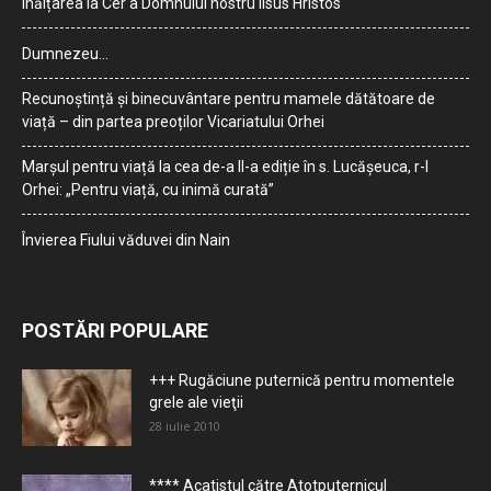
Înălțarea la Cer a Domnului nostru Iisus Hristos
Dumnezeu…
Recunoștință și binecuvântare pentru mamele dătătoare de
viață – din partea preoților Vicariatului Orhei
Marșul pentru viață la cea de-a II-a ediție în s. Lucășeuca, r-l
Orhei: „Pentru viață, cu inimă curată”
Învierea Fiului văduvei din Nain
POSTĂRI POPULARE
+++ Rugăciune puternică pentru momentele
grele ale vieţii
28 iulie 2010
**** Acatistul către Atotputernicul