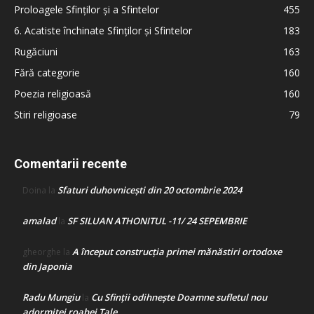
Proloagele Sfinților și a Sfintelor
455
6. Acatiste închinate Sfinților și Sfintelor
183
Rugăciuni
163
Fără categorie
160
Poezia religioasă
160
Stiri religioase
79
Comentarii recente
Sfaturi duhovnicești din 20 octombrie 2024
Doina
la
amalad
SF SILUAN ATHONITUL -11/ 24 SEPEMBRIE
la
A început construcţia primei mănăstiri ortodoxe
gheorghe
la
din Japonia
Radu Mungiu
Cu Sfinții odihnește Doamne sufletul nou
la
adormitei roabei Tale…