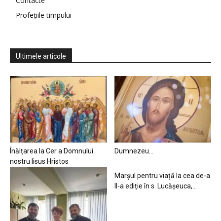
Contacte
Profețiile timpului
Ultimele articole
Înălțarea la Cer a Domnului
Dumnezeu…
nostru Iisus Hristos
Marșul pentru viață la cea de-a
II-a ediție în s. Lucășeuca,...