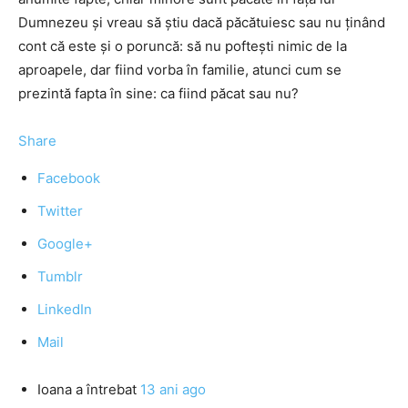
Dumnezeu şi vreau să ştiu dacă păcătuiesc sau nu ţinând
cont că este şi o poruncă: să nu pofteşti nimic de la
aproapele, dar fiind vorba în familie, atunci cum se
prezintă fapta în sine: ca fiind păcat sau nu?
Share
Facebook
Twitter
Google+
Tumblr
LinkedIn
Mail
Ioana
a întrebat
13 ani ago