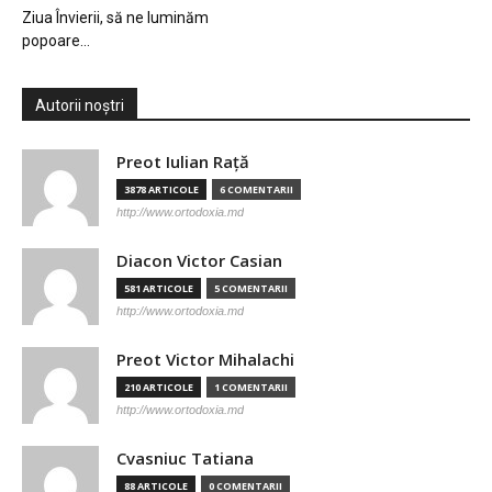
Ziua Învierii, să ne luminăm
popoare…
Autorii noștri
Preot Iulian Raţă
3878 ARTICOLE
6 COMENTARII
http://www.ortodoxia.md
Diacon Victor Casian
581 ARTICOLE
5 COMENTARII
http://www.ortodoxia.md
Preot Victor Mihalachi
210 ARTICOLE
1 COMENTARII
http://www.ortodoxia.md
Cvasniuc Tatiana
88 ARTICOLE
0 COMENTARII