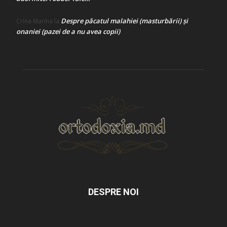
Despre păcatul malahiei (masturbării) şi
Crina Marina
la
onaniei (pazei de a nu avea copii)
DESPRE NOI