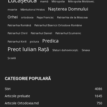
Lucășeuca
mamă
Mitropolia
Mitropolia Moldovei;
Nașterea Domnului
moarte
Mântuitorul Hristos
Orhei
ortodoxia
Papa Francisc
Patriarhia de la Moscova
Patriarhia Română
Patriarhul Bisericii Ortodoxe Române
Patriarhul Chiril
Patriarhul Daniel
Patriarhul Ecumenic
Predica
Patriarhul Kirill
pictura
Preot Iulian Rață
Sfaturi duhovnicești;
Sinaxa
Școală
CATEGORIE POPULARĂ
Stiri
4086
Articole preluate
1645
Articole Ortodoxia.md
750