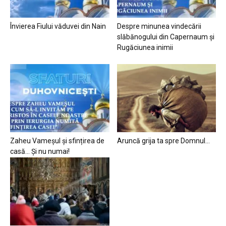
Învierea Fiului văduvei din Nain
Despre minunea vindecării
slăbănogului din Capernaum și
Rugăciunea inimii
Zaheu Vameșul și sfințirea de
Aruncă grija ta spre Domnul…
casă… Și nu numai!