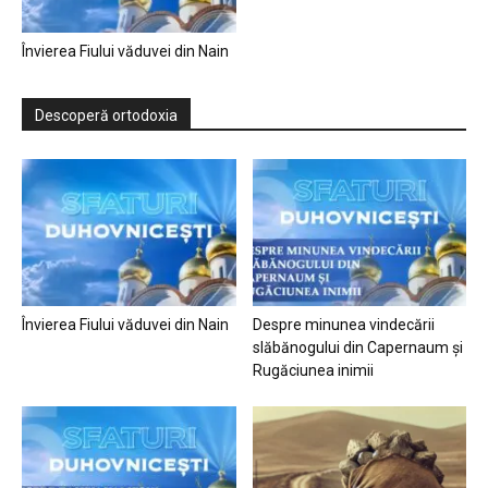
Învierea Fiului văduvei din Nain
Descoperă ortodoxia
Învierea Fiului văduvei din Nain
Despre minunea vindecării
slăbănogului din Capernaum și
Rugăciunea inimii