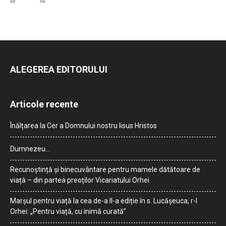
ALEGEREA EDITORULUI
Articole recente
Înălțarea la Cer a Domnului nostru Iisus Hristos
Dumnezeu…
Recunoștință și binecuvântare pentru mamele dătătoare de
viață – din partea preoților Vicariatului Orhei
Marșul pentru viață la cea de-a II-a ediție în s. Lucășeuca, r-l
Orhei: „Pentru viață, cu inimă curată”