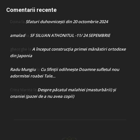
Comentarii recente
Sfaturi duhovnicești din 20 octombrie 2024
Doina
la
amalad
SF SILUAN ATHONITUL -11/ 24 SEPEMBRIE
la
A început construcţia primei mănăstiri ortodoxe
gheorghe
la
din Japonia
Radu Mungiu
Cu Sfinții odihnește Doamne sufletul nou
la
adormitei roabei Tale…
Despre păcatul malahiei (masturbării) şi
Crina Marina
la
onaniei (pazei de a nu avea copii)