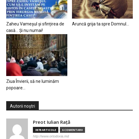
Zaheu Vameșul și sfințirea de
Aruncă grija ta spre Domnul…
casă… Și nu numai!
Ziua Învierii, să ne luminăm
popoare…
Autorii noștri
Preot Iulian Raţă
3878 ARTICOLE
6 COMENTARII
http://www.ortodoxia.md