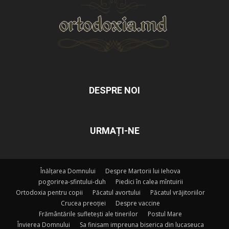
DESPRE NOI
URMAȚI-NE
Înălțarea Domnului
Despre Martorii lui Iehova
pogorirea-sfintului-duh
Piedici în calea mîntuirii
Ortodoxia pentru copii
Păcatul avortului
Păcatul vrăjitoriilor
Crucea preoției
Despre vaccine
Frământările sufletești ale tinerilor
Postul Mare
Învierea Domnului
Sa finisam impreuna biserica din lucaseuca