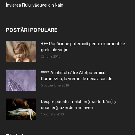
Învierea Fiului văduvei din Nain
POSTĂRI POPULARE
+++ Rugăciune puternică pentru momentele
grele ale vieţii
28 iulie 2010
**** Acatistul către Atotputernicul
Dumnezeu, la vreme de necaz sau de...
5 octombrie 2010
Despre păcatul malahiei (masturbării) şi
onaniei (pazei de a nu avea...
15 aprilie 2010