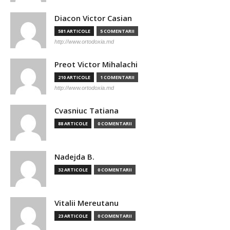
Diacon Victor Casian
581 ARTICOLE
5 COMENTARII
http://www.ortodoxia.md
Preot Victor Mihalachi
210 ARTICOLE
1 COMENTARII
http://www.ortodoxia.md
Cvasniuc Tatiana
88 ARTICOLE
0 COMENTARII
Nadejda B.
32 ARTICOLE
0 COMENTARII
Vitalii Mereutanu
23 ARTICOLE
0 COMENTARII