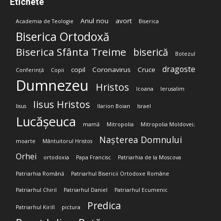
Etichete
Anul nou
avort
Academia de Teologie
Biserica
Biserica Ortodoxă
Biserica Sfânta Treime
biserică
Botezul
dragoste
copil
Coronavirus
Cruce
Conferință
Copii
Dumnezeu
Hristos
Icoana
Ierusalim
Iisus Hristos
Iisus
Ilarion Boian
Israel
Lucășeuca
mamă
Mitropolia
Mitropolia Moldovei;
Nașterea Domnului
moarte
Mântuitorul Hristos
Orhei
ortodoxia
Papa Francisc
Patriarhia de la Moscova
Patriarhia Română
Patriarhul Bisericii Ortodoxe Române
Patriarhul Chiril
Patriarhul Daniel
Patriarhul Ecumenic
Predica
Patriarhul Kirill
pictura