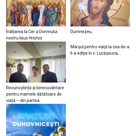
Înălțarea la Cer a Domnului
Dumnezeu…
nostru Iisus Hristos
Marșul pentru viață la cea de-a
II-a ediție în s. Lucășeuca,...
Recunoștință și binecuvântare
pentru mamele dătătoare de
viață – din partea...