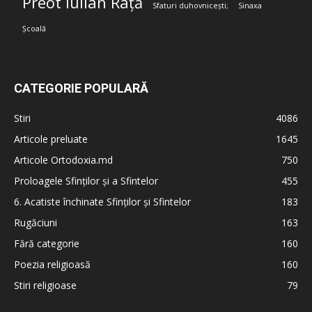
Preot Iulian Rață
Sfaturi duhovnicești;
Sinaxa
Școală
CATEGORIE POPULARĂ
Stiri
4086
Articole preluate
1645
Articole Ortodoxia.md
750
Proloagele Sfinților și a Sfintelor
455
6. Acatiste închinate Sfinților și Sfintelor
183
Rugăciuni
163
Fără categorie
160
Poezia religioasă
160
Stiri religioase
79