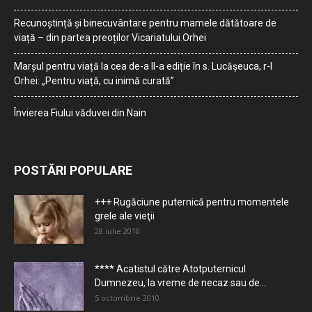
Recunoștință și binecuvântare pentru mamele dătătoare de
viață – din partea preoților Vicariatului Orhei
Marșul pentru viață la cea de-a II-a ediție în s. Lucășeuca, r-l
Orhei: „Pentru viață, cu inimă curată”
Învierea Fiului văduvei din Nain
POSTĂRI POPULARE
+++ Rugăciune puternică pentru momentele
grele ale vieţii
28 iulie 2010
**** Acatistul către Atotputernicul
Dumnezeu, la vreme de necaz sau de...
5 octombrie 2010