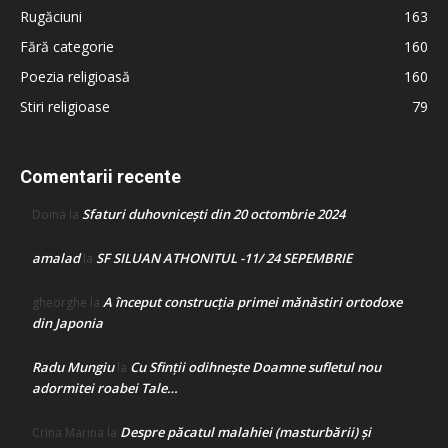
Rugăciuni
163
Fără categorie
160
Poezia religioasă
160
Stiri religioase
79
Comentarii recente
Sfaturi duhovnicești din 20 octombrie 2024
Doina
la
amalad
SF SILUAN ATHONITUL -11/ 24 SEPEMBRIE
la
A început construcţia primei mănăstiri ortodoxe
gheorghe
la
din Japonia
Radu Mungiu
Cu Sfinții odihnește Doamne sufletul nou
la
adormitei roabei Tale…
Despre păcatul malahiei (masturbării) şi
Crina Marina
la