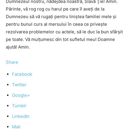
Dumnezeul nostru, nădejdea noastră, Slavă Ţie! Amin.
Părinte, vă rog rog cu harul pe care îl aveţi de la
Dumnezeu să vă rugaţi pentru liniştea familiei mele şi
pentru bunul curs al mersului în ceea ce priveşte
rezolvarea problemelor cu actele, să le duc la bun sfârşit
pe toate. Vă mulţumesc din tot sufletul meu! Doamne
ajută! Amin.
Share
Facebook
Twitter
Google+
Tumblr
LinkedIn
Mail