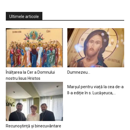
Ultimele articole
Înălțarea la Cer a Domnului
Dumnezeu…
nostru Iisus Hristos
Marșul pentru viață la cea de-a
II-a ediție în s. Lucășeuca,...
Recunoștință și binecuvântare