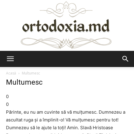
Ortodoxia.md
Acasă
Multumesc
Multumesc
0
0
Părinte, eu nu am cuvinte să vă mulţumesc. Dumnezeu a
ascultat ruga şi a împlinit-o! Vă mulţumesc pentru tot!
Dumnezeu să le ajute la toţi! Amin. Slavă Hristoase