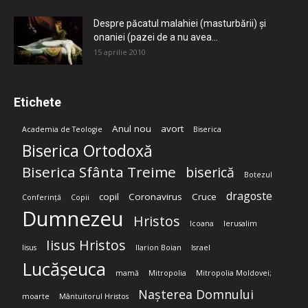
Despre păcatul malahiei (masturbării) şi
onaniei (pazei de a nu avea...
15 aprilie 2010
Etichete
Anul nou
avort
Academia de Teologie
Biserica
Biserica Ortodoxă
Biserica Sfânta Treime
biserică
Botezul
dragoste
copil
Coronavirus
Cruce
Conferință
Copii
Dumnezeu
Hristos
Icoana
Ierusalim
Iisus Hristos
Iisus
Ilarion Boian
Israel
Lucășeuca
mamă
Mitropolia
Mitropolia Moldovei;
Nașterea Domnului
moarte
Mântuitorul Hristos