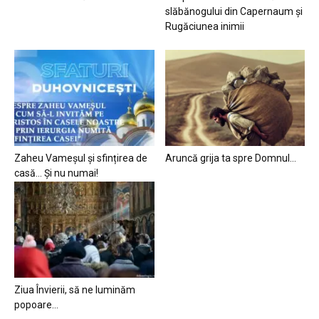
slăbănogului din Capernaum și
Rugăciunea inimii
Zaheu Vameșul și sfințirea de
Aruncă grija ta spre Domnul…
casă… Și nu numai!
Ziua Învierii, să ne luminăm
popoare…