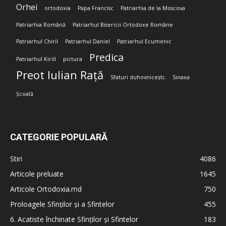
Orhei
ortodoxia
Papa Francisc
Patriarhia de la Moscova
Patriarhia Română
Patriarhul Bisericii Ortodoxe Române
Patriarhul Chiril
Patriarhul Daniel
Patriarhul Ecumenic
Predica
Patriarhul Kirill
pictura
Preot Iulian Rață
Sfaturi duhovnicești;
Sinaxa
Școală
CATEGORIE POPULARĂ
Stiri
4086
Articole preluate
1645
Articole Ortodoxia.md
750
Proloagele Sfinților și a Sfintelor
455
6. Acatiste închinate Sfinților și Sfintelor
183