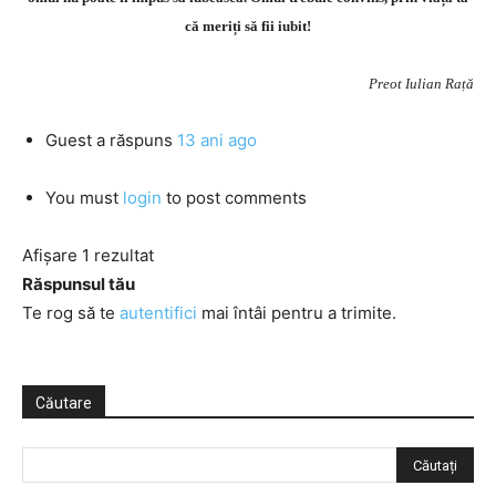
că meriți să fii iubit!
Preot Iulian Rață
Guest
a răspuns
13 ani ago
You must
login
to post comments
Afișare 1 rezultat
Răspunsul tău
Te rog să te
autentifici
mai întâi pentru a trimite.
Căutare