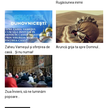
Rugăciunea inimii
Zaheu Vameșul și sfințirea de
Aruncă grija ta spre Domnul…
casă… Și nu numai!
Ziua Învierii, să ne luminăm
popoare…