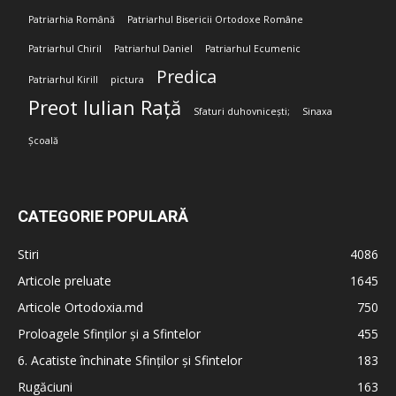
Patriarhia Română
Patriarhul Bisericii Ortodoxe Române
Patriarhul Chiril
Patriarhul Daniel
Patriarhul Ecumenic
Predica
Patriarhul Kirill
pictura
Preot Iulian Rață
Sfaturi duhovnicești;
Sinaxa
Școală
CATEGORIE POPULARĂ
Stiri
4086
Articole preluate
1645
Articole Ortodoxia.md
750
Proloagele Sfinților și a Sfintelor
455
6. Acatiste închinate Sfinților și Sfintelor
183
Rugăciuni
163