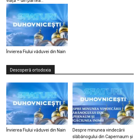
viață – din partea...
Învierea Fiului văduvei din Nain
Descoperă ortodoxia
Învierea Fiului văduvei din Nain
Despre minunea vindecării
slăbănogului din Capernaum și