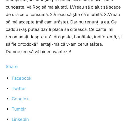
cunoaşte. Vă Rog să mă ajutaţi. 1.Vreau să o ajut să scape
de ura ce o consumă. 2.Vreau să ştie că e iubită. 3.Vreau
să mă accepte (mă cam urăşte). Dar nu renunţ la ea. Ce
cadou i-aş putea da? Îi place să citească. Ce carte îmi
recomadaţi despre ură, dragoste, bunătate, indiferenţă, şi
să fie ortodoxă? Iertaţi-mă că v-am cerut atâtea.
Dumnezeu să vă binecuvânteze!
Share
Facebook
Twitter
Google+
Tumblr
LinkedIn