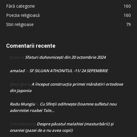
Fără categorie
160
Poezia religioasă
160
Stiri religioase
79
Comentarii recente
Sfaturi duhovnicești din 20 octombrie 2024
Doina
la
amalad
SF SILUAN ATHONITUL -11/ 24 SEPEMBRIE
la
A început construcţia primei mănăstiri ortodoxe
gheorghe
la
din Japonia
Radu Mungiu
Cu Sfinții odihnește Doamne sufletul nou
la
adormitei roabei Tale…
Despre păcatul malahiei (masturbării) şi
Crina Marina
la
onaniei (pazei de a nu avea copii)