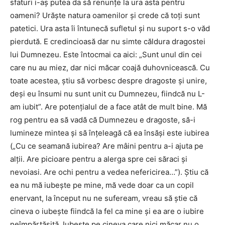
sfaturi i-aş putea da să renunţe la ura asta pentru
oameni? Urăşte natura oamenilor şi crede că toţi sunt
patetici. Ura asta îi întunecă sufletul şi nu suport s-o văd
pierdută. E credincioasă dar nu simte căldura dragostei
lui Dumnezeu. Este întocmai ca aici: „Sunt unul din cei
care nu au miez, dar nici măcar coajă duhovnicească. Cu
toate acestea, ştiu să vorbesc despre dragoste şi unire,
deşi eu însumi nu sunt unit cu Dumnezeu, fiindcă nu L-
am iubit”. Are potenţialul de a face atât de mult bine. Mă
rog pentru ea să vadă că Dumnezeu e dragoste, să-i
lumineze mintea şi să înţeleagă că ea însăşi este iubirea
(„Cu ce seamană iubirea? Are mâini pentru a-i ajuta pe
alţii. Are picioare pentru a alerga spre cei săraci și
nevoiasi. Are ochi pentru a vedea nefericirea…”). Ştiu că
ea nu mă iubeşte pe mine, mă vede doar ca un copil
enervant, la început nu ne sufeream, vreau să ştie că
cineva o iubeşte fiindcă la fel ca mine şi ea are o iubire
neîmpărtăşită. Iubeşte pe cineva care nici măcar nu o