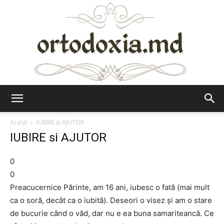
Ortodoxia.md
Acasă
IUBIRE si AJUTOR
IUBIRE si AJUTOR
0
0
Preacucernice Părinte, am 16 ani, iubesc o fată (mai mult
ca o soră, decât ca o iubită). Deseori o visez şi am o stare
de bucurie când o văd, dar nu e ea buna samariteancă. Ce