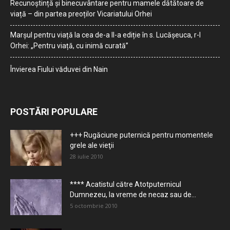
Recunoștință și binecuvântare pentru mamele dătătoare de
viață – din partea preoților Vicariatului Orhei
Marșul pentru viață la cea de-a II-a ediție în s. Lucășeuca, r-l
Orhei: „Pentru viață, cu inimă curată”
Învierea Fiului văduvei din Nain
POSTĂRI POPULARE
+++ Rugăciune puternică pentru momentele
grele ale vieţii
28 iulie 2010
**** Acatistul către Atotputernicul
Dumnezeu, la vreme de necaz sau de...
5 octombrie 2010