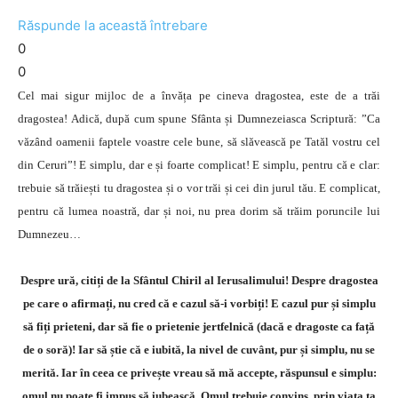
Răspunde la această întrebare
0
0
Cel mai sigur mijloc de a învăța pe cineva dragostea, este de a trăi
dragostea! Adică, după cum spune Sfânta și Dumnezeiasca Scriptură: ”Ca
văzând oamenii faptele voastre cele bune, să slăvească pe Tatăl vostru cel
din Ceruri”! E simplu, dar e și foarte complicat! E simplu, pentru că e clar:
trebuie să trăiești tu dragostea și o vor trăi și cei din jurul tău. E complicat,
pentru că lumea noastră, dar și noi, nu prea dorim să trăim poruncile lui
Dumnezeu…
Despre ură, citiți de la Sfântul Chiril al Ierusalimului! Despre dragostea
pe care o afirmați, nu cred că e cazul să-i vorbiți! E cazul pur și simplu
să fiți prieteni, dar să fie o prietenie jertfelnică (dacă e dragoste ca față
de o soră)! Iar să știe că e iubită, la nivel de cuvânt, pur și simplu, nu se
merită. Iar în ceea ce privește vreau să mă accepte, răspunsul e simplu:
omul nu poate fi impus să iubească. Omul trebuie convins, prin viața ta