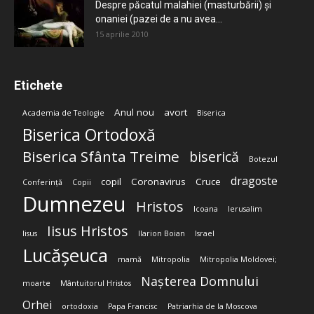
Despre păcatul malahiei (masturbării) şi
onaniei (pazei de a nu avea...
15 aprilie 2010
Etichete
Anul nou
avort
Academia de Teologie
Biserica
Biserica Ortodoxă
Biserica Sfânta Treime
biserică
Botezul
dragoste
copil
Coronavirus
Cruce
Conferință
Copii
Dumnezeu
Hristos
Icoana
Ierusalim
Iisus Hristos
Iisus
Ilarion Boian
Israel
Lucășeuca
mamă
Mitropolia
Mitropolia Moldovei;
Nașterea Domnului
moarte
Mântuitorul Hristos
Orhei
ortodoxia
Papa Francisc
Patriarhia de la Moscova