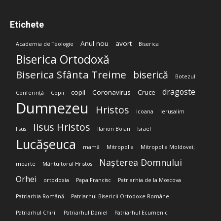
Etichete
Anul nou
avort
Academia de Teologie
Biserica
Biserica Ortodoxă
Biserica Sfânta Treime
biserică
Botezul
dragoste
copil
Coronavirus
Cruce
Conferință
Copii
Dumnezeu
Hristos
Icoana
Ierusalim
Iisus Hristos
Iisus
Ilarion Boian
Israel
Lucășeuca
mamă
Mitropolia
Mitropolia Moldovei;
Nașterea Domnului
moarte
Mântuitorul Hristos
Orhei
ortodoxia
Papa Francisc
Patriarhia de la Moscova
Patriarhia Română
Patriarhul Bisericii Ortodoxe Române
Patriarhul Chiril
Patriarhul Daniel
Patriarhul Ecumenic