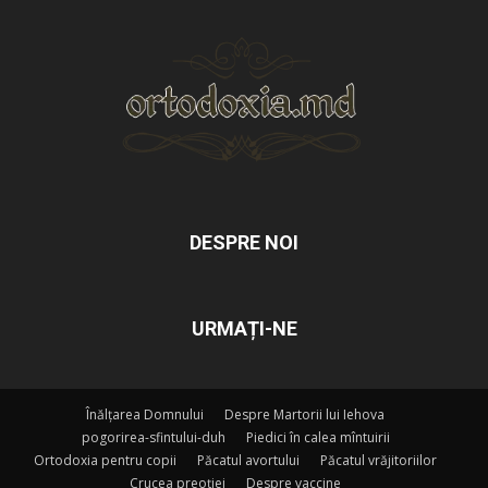
DESPRE NOI
URMAȚI-NE
Înălțarea Domnului
Despre Martorii lui Iehova
pogorirea-sfintului-duh
Piedici în calea mîntuirii
Ortodoxia pentru copii
Păcatul avortului
Păcatul vrăjitoriilor
Crucea preoției
Despre vaccine