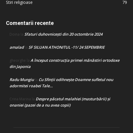
Stiri religioase
79
Comentarii recente
Sfaturi duhovnicești din 20 octombrie 2024
Doina
la
amalad
SF SILUAN ATHONITUL -11/ 24 SEPEMBRIE
la
A început construcţia primei mănăstiri ortodoxe
gheorghe
la
din Japonia
Radu Mungiu
Cu Sfinții odihnește Doamne sufletul nou
la
adormitei roabei Tale…
Despre păcatul malahiei (masturbării) şi
Crina Marina
la
onaniei (pazei de a nu avea copii)