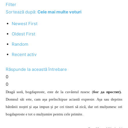
Filter
Sortează după:
Cele mai multe voturi
Newest First
Oldest First
Random
Recent activ
Răspunde la această întrebare
0
0
Dragă soră, bogdaproste, este de la cuvântul rusesc (
бог да простит).
Domnul săi erte, cam așa preînchipue aciastă expresie. Așa sau deprins
bătrânii noștri și așa impun și pe cei tineri să zică, dar ori mulțumesc ori
bogdaproste e tot o mulțumire pentru cele primite.