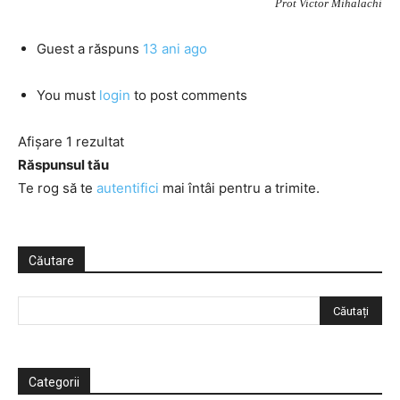
Prot Victor Mihalachi
Guest
a răspuns
13 ani ago
You must
login
to post comments
Afișare 1 rezultat
Răspunsul tău
Te rog să te
autentifici
mai întâi pentru a trimite.
Căutare
Categorii