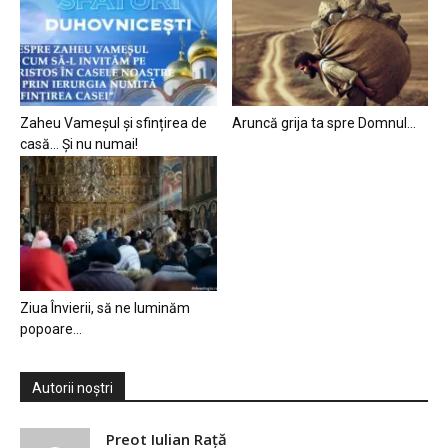
Zaheu Vameșul și sfințirea de
Aruncă grija ta spre Domnul…
casă… Și nu numai!
Ziua Învierii, să ne luminăm
popoare…
Autorii noștri
Preot Iulian Raţă