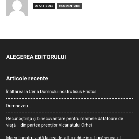
23 ARTICOLE
0 COMENTARII
ALEGEREA EDITORULUI
Articole recente
Înălțarea la Cer a Domnului nostru Iisus Hristos
Dumnezeu…
Recunoștință și binecuvântare pentru mamele dătătoare de
viață – din partea preoților Vicariatului Orhei
Marșul pentru viață la cea de-a II-a ediție în s. Lucășeuca, r-l