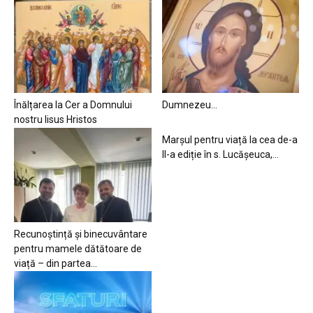
Înălțarea la Cer a Domnului
Dumnezeu…
nostru Iisus Hristos
Marșul pentru viață la cea de-a
II-a ediție în s. Lucășeuca,...
Recunoștință și binecuvântare
pentru mamele dătătoare de
viață – din partea...