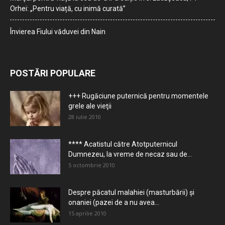
Orhei: „Pentru viață, cu inimă curată”
Învierea Fiului văduvei din Nain
POSTĂRI POPULARE
+++ Rugăciune puternică pentru momentele
grele ale vieţii
28 iulie 2010
**** Acatistul către Atotputernicul
Dumnezeu, la vreme de necaz sau de...
5 octombrie 2010
Despre păcatul malahiei (masturbării) şi
onaniei (pazei de a nu avea...
15 aprilie 2010