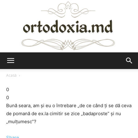
Ortodoxia.md
Acasă
0
0
Bună seara, am şi eu o întrebare „de ce când ţi se dă ceva
de pomană de ex.la cimitir se zice „badaproste” şi nu
„mulţumesc”?
Share