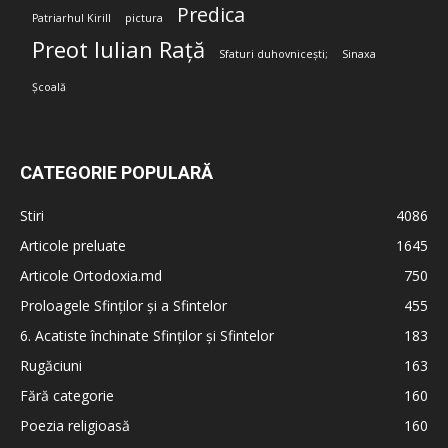
Predica
Patriarhul Kirill
pictura
Preot Iulian Rață
Sfaturi duhovnicești;
Sinaxa
Școală
CATEGORIE POPULARĂ
Stiri
4086
Articole preluate
1645
Articole Ortodoxia.md
750
Proloagele Sfinților și a Sfintelor
455
6. Acatiste închinate Sfinților și Sfintelor
183
Rugăciuni
163
Fără categorie
160
Poezia religioasă
160