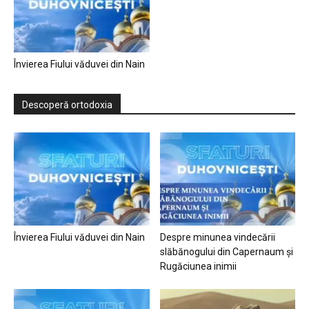
Învierea Fiului văduvei din Nain
Descoperă ortodoxia
Învierea Fiului văduvei din Nain
Despre minunea vindecării
slăbănogului din Capernaum și
Rugăciunea inimii