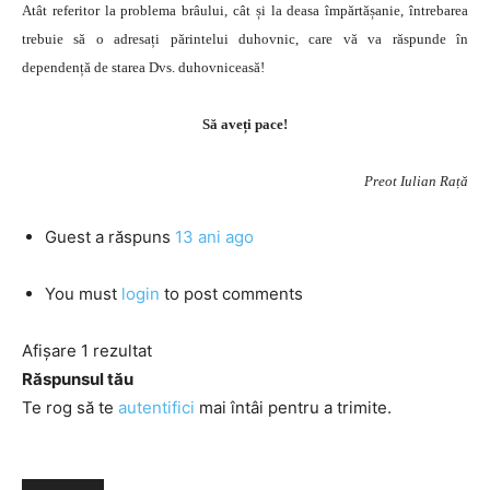
Atât referitor la problema brâului, cât și la deasa împărtășanie, întrebarea
trebuie să o adresați părintelui duhovnic, care vă va răspunde în
dependență de starea Dvs. duhovniceasă!
Să aveți pace!
Preot Iulian Rață
Guest
a răspuns
13 ani ago
You must
login
to post comments
Afișare 1 rezultat
Răspunsul tău
Te rog să te
autentifici
mai întâi pentru a trimite.