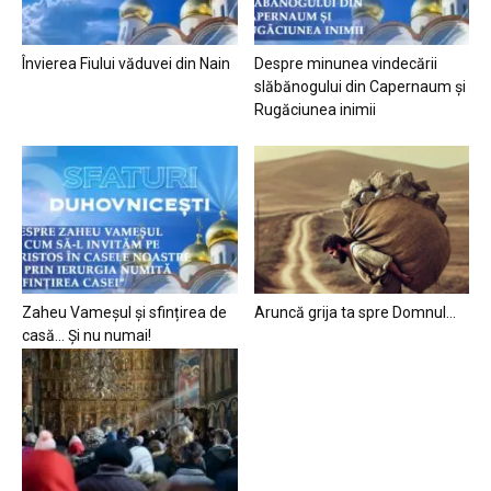
Învierea Fiului văduvei din Nain
Despre minunea vindecării
slăbănogului din Capernaum și
Rugăciunea inimii
Zaheu Vameșul și sfințirea de
Aruncă grija ta spre Domnul…
casă… Și nu numai!