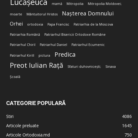
Lucășeuca
mamă
Mitropolia
Mitropolia Moldovei;
Nașterea Domnului
moarte
Mântuitorul Hristos
Orhei
ortodoxia
Papa Francisc
Patriarhia de la Moscova
Patriarhia Română
Patriarhul Bisericii Ortodoxe Române
Patriarhul Chiril
Patriarhul Daniel
Patriarhul Ecumenic
Predica
Patriarhul Kirill
pictura
Preot Iulian Rață
Sfaturi duhovnicești;
Sinaxa
Școală
CATEGORIE POPULARĂ
Stiri
4086
Articole preluate
1645
Articole Ortodoxia.md
750