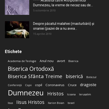
**** Acatistul către Atotputernicul
Dumnezeu, la vreme de necaz sau de...
5 octombrie 2010
Despre păcatul malahiei (masturbării) şi
onaniei (pazei de a nu avea...
15 aprilie 2010
Etichete
Anul nou
avort
Academia de Teologie
Biserica
Biserica Ortodoxă
Biserica Sfânta Treime
biserică
Botezul
dragoste
copil
Coronavirus
Cruce
Conferință
Copii
Dumnezeu
Hristos
Icoana
Ierusalim
Iisus Hristos
Iisus
Ilarion Boian
Israel