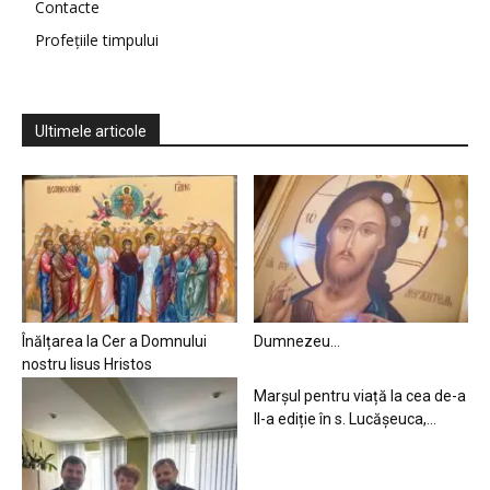
Contacte
Profețiile timpului
Ultimele articole
Înălțarea la Cer a Domnului
Dumnezeu…
nostru Iisus Hristos
Marșul pentru viață la cea de-a
II-a ediție în s. Lucășeuca,...