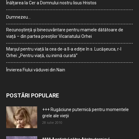
Înălțarea la Cer a Domnului nostru Iisus Hristos
Dumnezeu…
Recunoștință și binecuvântare pentru mamele dătătoare de
viață – din partea preoților Vicariatului Orhei
Marșul pentru viață la cea de-a II-a ediție în s. Lucășeuca, r-l
Orhei: „Pentru viață, cu inimă curată”
Învierea Fiului văduvei din Nain
POSTĂRI POPULARE
+++ Rugăciune puternică pentru momentele
grele ale vieţii
28 iulie 2010