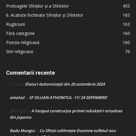
Proloagele Sfinților și a Sfintelor
455
6. Acatiste închinate Sfinților și Sfintelor
183
Rugăciuni
163
Fără categorie
160
Poezia religioasă
160
Stiri religioase
79
Comentarii recente
Sfaturi duhovnicești din 20 octombrie 2024
Doina
la
amalad
SF SILUAN ATHONITUL -11/ 24 SEPEMBRIE
la
A început construcţia primei mănăstiri ortodoxe
gheorghe
la
din Japonia
Radu Mungiu
Cu Sfinții odihnește Doamne sufletul nou
la