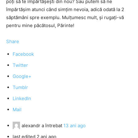
poţi să te împărtăşeşti din nou? Sau putem să ne
împărtăşim atunci când simţim nevoia, adică odată la 2
săptămâni spre exemplu. Mulţumesc mult, şi rugaţi-vă
pentru mine păcătosul, Părinte!
Share
Facebook
Twitter
Google+
Tumblr
LinkedIn
Mail
alexandr
a întrebat
13 ani ago
last edited 2 ani ago