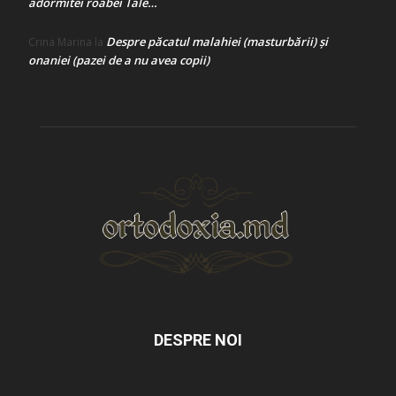
adormitei roabei Tale…
Despre păcatul malahiei (masturbării) şi
Crina Marina
la
onaniei (pazei de a nu avea copii)
DESPRE NOI