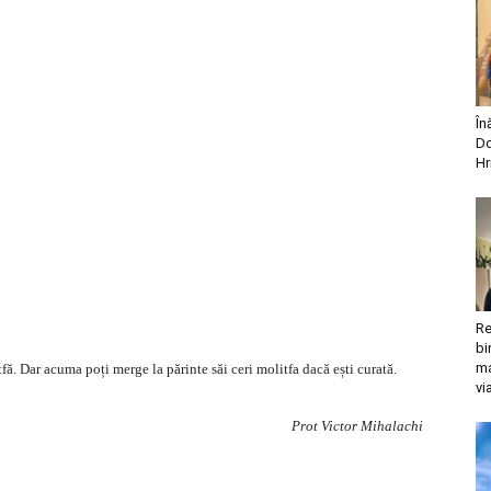
În
Do
Hr
Re
bi
ma
tfă. Dar acuma poți merge la părinte săi ceri molitfa dacă ești curată.
vi
Prot Victor Mihalachi