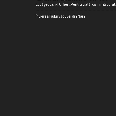
Lucășeuca, r-l Orhei: „Pentru viață, cu inimă curat
Învierea Fiului văduvei din Nain