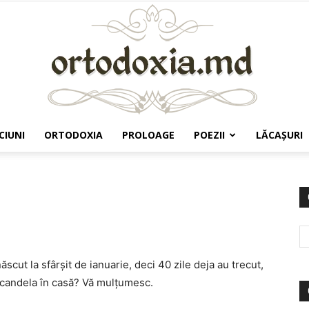
CIUNI
ORTODOXIA
PROLOAGE
POEZII
LĂCAŞURI
Ortodoxia.md
scut la sfârşit de ianuarie, deci 40 zile deja au trecut,
e candela în casă? Vă mulţumesc.