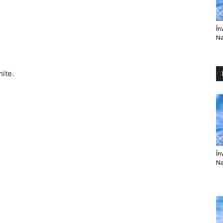
În
Na
mite.
În
Na