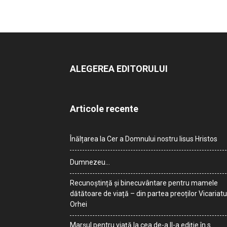
ALEGEREA EDITORULUI
Articole recente
Înălțarea la Cer a Domnului nostru Iisus Hristos
Dumnezeu…
Recunoștință și binecuvântare pentru mamele
dătătoare de viață – din partea preoților Vicariatu
Orhei
Marșul pentru viață la cea de-a II-a ediție în s.