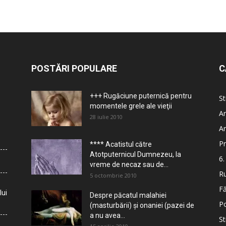
POSTĂRI POPULARE
C
+++ Rugăciune puternică pentru
St
momentele grele ale vieţii
Ar
28 iulie 2010
Ar
Pr
**** Acatistul către
Atotputernicul Dumnezeu, la
6.
vreme de necaz sau de...
Ru
5 octombrie 2010
Fă
lui
Despre păcatul malahiei
Po
(masturbării) şi onaniei (pazei de
a nu avea...
St