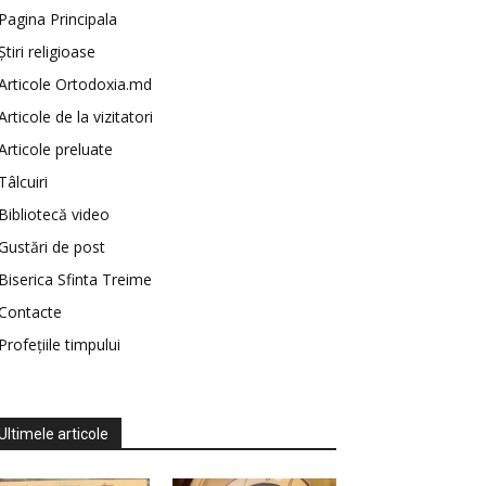
Pagina Principala
Știri religioase
Articole Ortodoxia.md
Articole de la vizitatori
Articole preluate
Tâlcuiri
Bibliotecă video
Gustări de post
Biserica Sfinta Treime
Contacte
Profețiile timpului
Ultimele articole