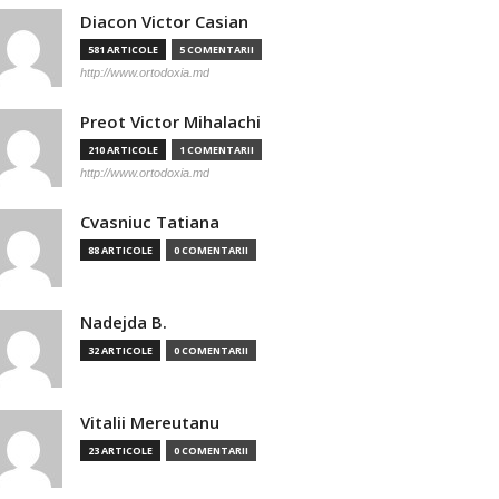
Diacon Victor Casian
581 ARTICOLE
5 COMENTARII
http://www.ortodoxia.md
Preot Victor Mihalachi
210 ARTICOLE
1 COMENTARII
http://www.ortodoxia.md
Cvasniuc Tatiana
88 ARTICOLE
0 COMENTARII
Nadejda B.
32 ARTICOLE
0 COMENTARII
Vitalii Mereutanu
23 ARTICOLE
0 COMENTARII