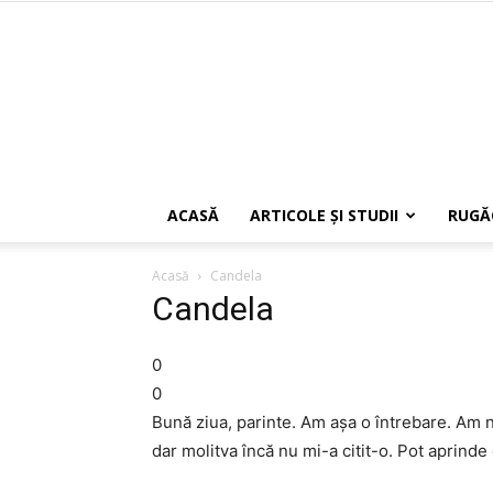
ACASĂ
ARTICOLE ŞI STUDII
RUGĂ
Acasă
Candela
Candela
0
0
Bună ziua, parinte. Am aşa o întrebare. Am nă
dar molitva încă nu mi-a citit-o. Pot aprind