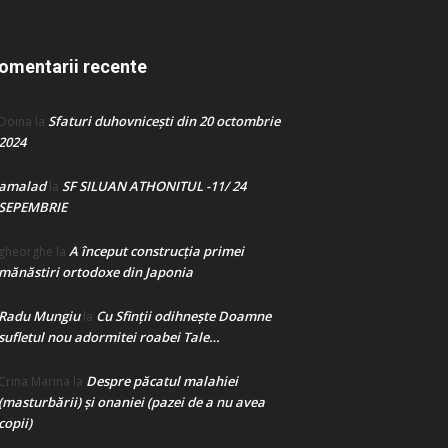
omentarii recente
Sfaturi duhovnicești din 20 octombrie
Doina
la
2024
amalad
SF SILUAN ATHONITUL -11/ 24
la
SEPEMBRIE
A început construcţia primei
gheorghe
la
mănăstiri ortodoxe din Japonia
Radu Mungiu
Cu Sfinții odihnește Doamne
la
sufletul nou adormitei roabei Tale…
Despre păcatul malahiei
Crina Marina
la
(masturbării) şi onaniei (pazei de a nu avea
copii)