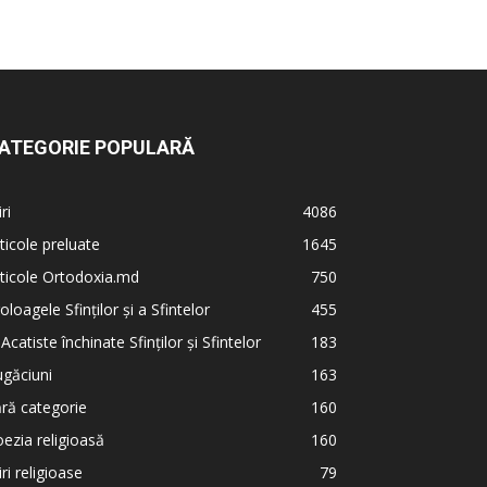
ATEGORIE POPULARĂ
iri
4086
ticole preluate
1645
ticole Ortodoxia.md
750
oloagele Sfinților și a Sfintelor
455
 Acatiste închinate Sfinților și Sfintelor
183
găciuni
163
ră categorie
160
ezia religioasă
160
iri religioase
79