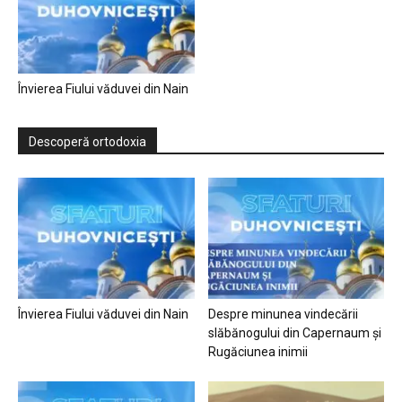
Învierea Fiului văduvei din Nain
Descoperă ortodoxia
Învierea Fiului văduvei din Nain
Despre minunea vindecării
slăbănogului din Capernaum și
Rugăciunea inimii