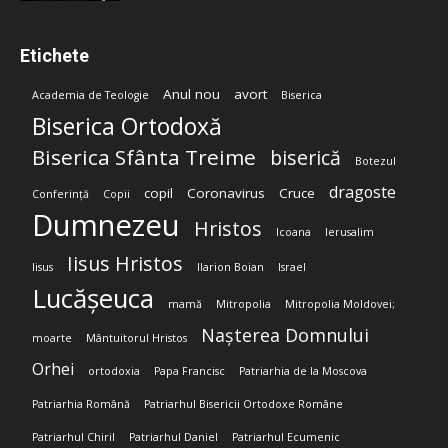
Etichete
Anul nou
avort
Academia de Teologie
Biserica
Biserica Ortodoxă
Biserica Sfânta Treime
biserică
Botezul
dragoste
copil
Coronavirus
Cruce
Conferință
Copii
Dumnezeu
Hristos
Icoana
Ierusalim
Iisus Hristos
Iisus
Ilarion Boian
Israel
Lucășeuca
mamă
Mitropolia
Mitropolia Moldovei;
Nașterea Domnului
moarte
Mântuitorul Hristos
Orhei
ortodoxia
Papa Francisc
Patriarhia de la Moscova
Patriarhia Română
Patriarhul Bisericii Ortodoxe Române
Patriarhul Chiril
Patriarhul Daniel
Patriarhul Ecumenic