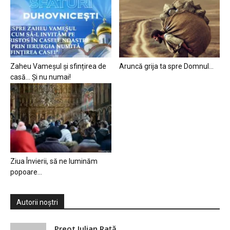
Zaheu Vameșul și sfințirea de
Aruncă grija ta spre Domnul…
casă… Și nu numai!
Ziua Învierii, să ne luminăm
popoare…
Autorii noștri
Preot Iulian Raţă