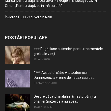
Marșul pentru viață la cea de-a II-a ediție în s. Lucășeuca, r-l
Orhei: „Pentru viață, cu inimă curată”
Învierea Fiului văduvei din Nain
POSTĂRI POPULARE
+++ Rugăciune puternică pentru momentele
grele ale vieţii
28 iulie 2010
**** Acatistul către Atotputernicul
Dumnezeu, la vreme de necaz sau de...
5 octombrie 2010
Despre păcatul malahiei (masturbării) şi
onaniei (pazei de a nu avea...
15 aprilie 2010