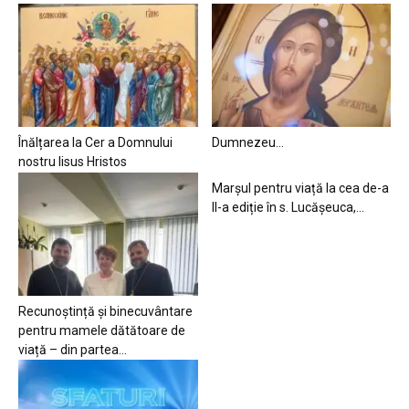
Înălțarea la Cer a Domnului
Dumnezeu…
nostru Iisus Hristos
Marșul pentru viață la cea de-a
II-a ediție în s. Lucășeuca,...
Recunoștință și binecuvântare
pentru mamele dătătoare de
viață – din partea...