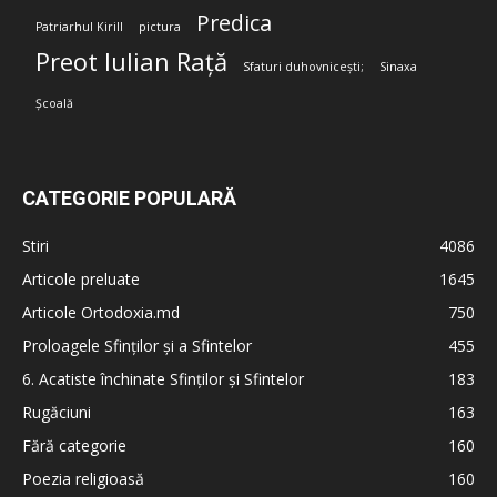
Predica
Patriarhul Kirill
pictura
Preot Iulian Rață
Sfaturi duhovnicești;
Sinaxa
Școală
CATEGORIE POPULARĂ
Stiri
4086
Articole preluate
1645
Articole Ortodoxia.md
750
Proloagele Sfinților și a Sfintelor
455
6. Acatiste închinate Sfinților și Sfintelor
183
Rugăciuni
163
Fără categorie
160
Poezia religioasă
160