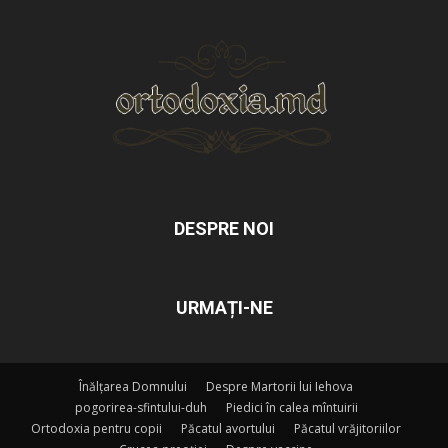
DESPRE NOI
URMAȚI-NE
Înălțarea Domnului
Despre Martorii lui Iehova
pogorirea-sfintului-duh
Piedici în calea mîntuirii
Ortodoxia pentru copii
Păcatul avortului
Păcatul vrăjitoriilor