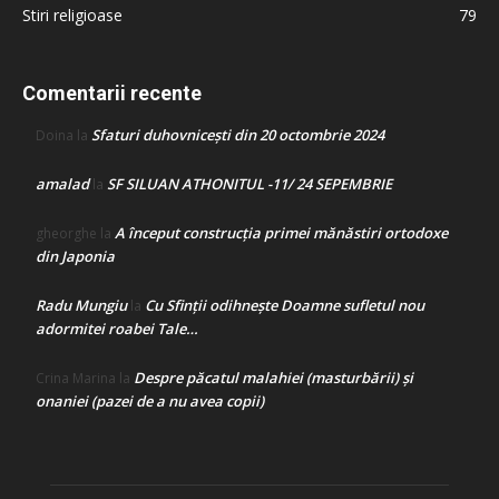
Stiri religioase
79
Comentarii recente
Sfaturi duhovnicești din 20 octombrie 2024
Doina
la
amalad
SF SILUAN ATHONITUL -11/ 24 SEPEMBRIE
la
A început construcţia primei mănăstiri ortodoxe
gheorghe
la
din Japonia
Radu Mungiu
Cu Sfinții odihnește Doamne sufletul nou
la
adormitei roabei Tale…
Despre păcatul malahiei (masturbării) şi
Crina Marina
la
onaniei (pazei de a nu avea copii)