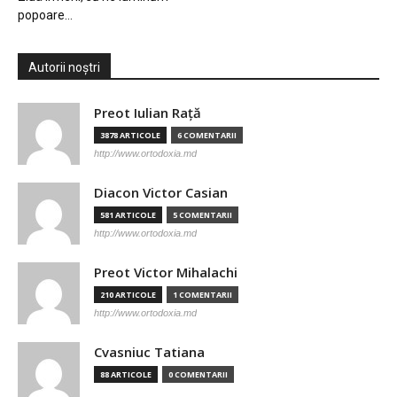
popoare…
Autorii noștri
Preot Iulian Raţă
3878 ARTICOLE
6 COMENTARII
http://www.ortodoxia.md
Diacon Victor Casian
581 ARTICOLE
5 COMENTARII
http://www.ortodoxia.md
Preot Victor Mihalachi
210 ARTICOLE
1 COMENTARII
http://www.ortodoxia.md
Cvasniuc Tatiana
88 ARTICOLE
0 COMENTARII