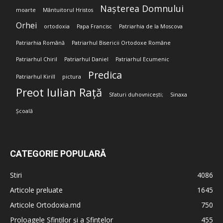
Nașterea Domnului
moarte
Mântuitorul Hristos
Orhei
ortodoxia
Papa Francisc
Patriarhia de la Moscova
Patriarhia Română
Patriarhul Bisericii Ortodoxe Române
Patriarhul Chiril
Patriarhul Daniel
Patriarhul Ecumenic
Predica
Patriarhul Kirill
pictura
Preot Iulian Rață
Sfaturi duhovnicești;
Sinaxa
Școală
CATEGORIE POPULARĂ
Stiri
4086
Articole preluate
1645
Articole Ortodoxia.md
750
Proloagele Sfinților și a Sfintelor
455