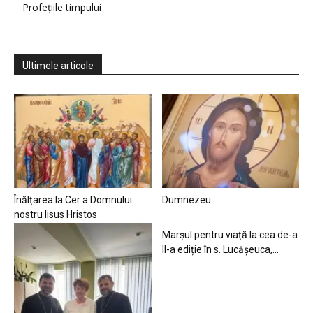
Profețiile timpului
Ultimele articole
Înălțarea la Cer a Domnului
Dumnezeu…
nostru Iisus Hristos
Marșul pentru viață la cea de-a
II-a ediție în s. Lucășeuca,...