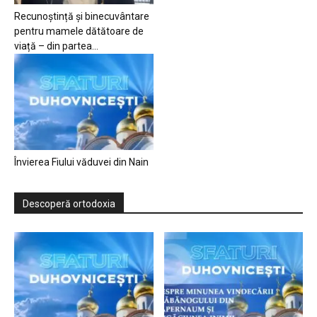
Recunoștință și binecuvântare
pentru mamele dătătoare de
viață – din partea...
Învierea Fiului văduvei din Nain
Descoperă ortodoxia