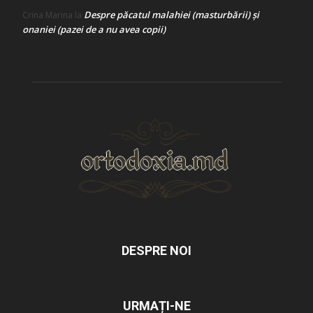
Despre păcatul malahiei (masturbării) şi
Crina Marina
la
onaniei (pazei de a nu avea copii)
DESPRE NOI
URMAȚI-NE