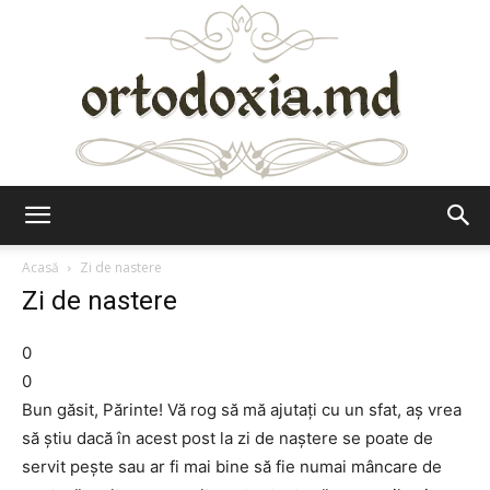
Ortodoxia.md
Acasă
Zi de nastere
Zi de nastere
0
0
Bun găsit, Părinte! Vă rog să mă ajutaţi cu un sfat, aş vrea
să ştiu dacă în acest post la zi de naştere se poate de
servit peşte sau ar fi mai bine să fie numai mâncare de