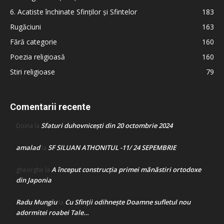
6. Acatiste închinate Sfinților și Sfintelor
183
Rugăciuni
163
Fără categorie
160
Poezia religioasă
160
Stiri religioase
79
Comentarii recente
Sfaturi duhovnicești din 20 octombrie 2024
Doina
la
amalad
SF SILUAN ATHONITUL -11/ 24 SEPEMBRIE
la
A început construcţia primei mănăstiri ortodoxe
gheorghe
la
din Japonia
Radu Mungiu
Cu Sfinții odihnește Doamne sufletul nou
la
adormitei roabei Tale…