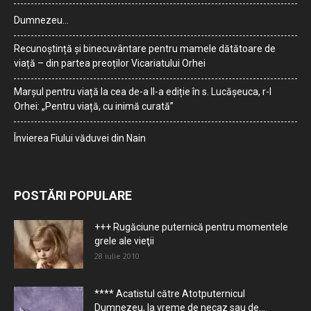
Dumnezeu…
Recunoștință și binecuvântare pentru mamele dătătoare de
viață – din partea preoților Vicariatului Orhei
Marșul pentru viață la cea de-a II-a ediție în s. Lucășeuca, r-l
Orhei: „Pentru viață, cu inimă curată”
Învierea Fiului văduvei din Nain
POSTĂRI POPULARE
+++ Rugăciune puternică pentru momentele
grele ale vieţii
28 iulie 2010
**** Acatistul către Atotputernicul
Dumnezeu, la vreme de necaz sau de...