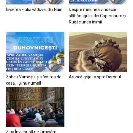
Învierea Fiului văduvei din Nain
Despre minunea vindecării
slăbănogului din Capernaum și
Rugăciunea inimii
Zaheu Vameșul și sfințirea de
Aruncă grija ta spre Domnul…
casă… Și nu numai!
Ziua Învierii, să ne luminăm