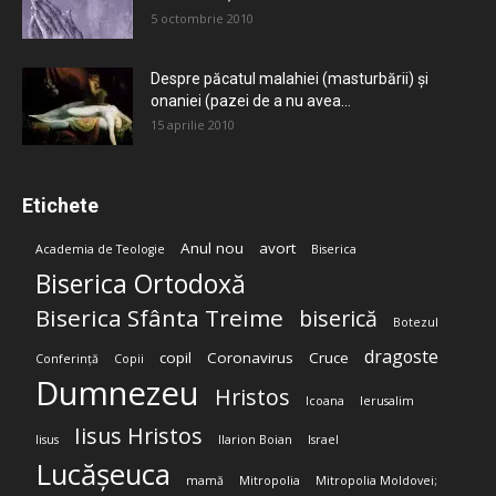
5 octombrie 2010
Despre păcatul malahiei (masturbării) şi
onaniei (pazei de a nu avea...
15 aprilie 2010
Etichete
Anul nou
avort
Academia de Teologie
Biserica
Biserica Ortodoxă
Biserica Sfânta Treime
biserică
Botezul
dragoste
copil
Coronavirus
Cruce
Conferință
Copii
Dumnezeu
Hristos
Icoana
Ierusalim
Iisus Hristos
Iisus
Ilarion Boian
Israel
Lucășeuca
mamă
Mitropolia
Mitropolia Moldovei;