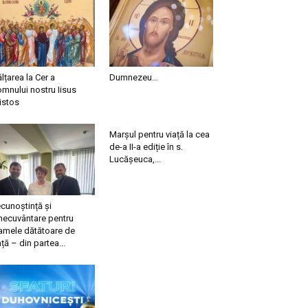
ălțarea la Cer a
Dumnezeu…
mnului nostru Iisus
istos
Marșul pentru viață la cea
de-a II-a ediție în s.
Lucășeuca,...
cunoștință și
necuvântare pentru
mele dătătoare de
ață – din partea...