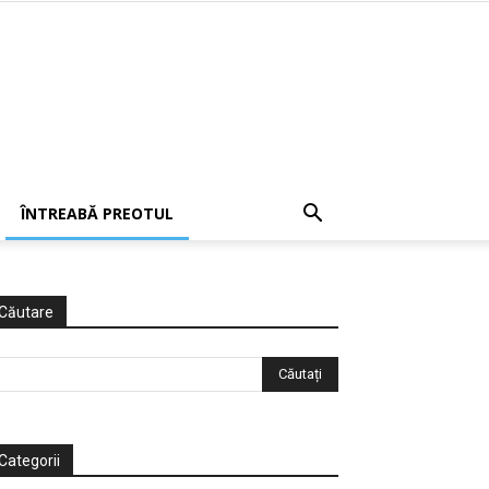
ÎNTREABĂ PREOTUL
Căutare
Categorii