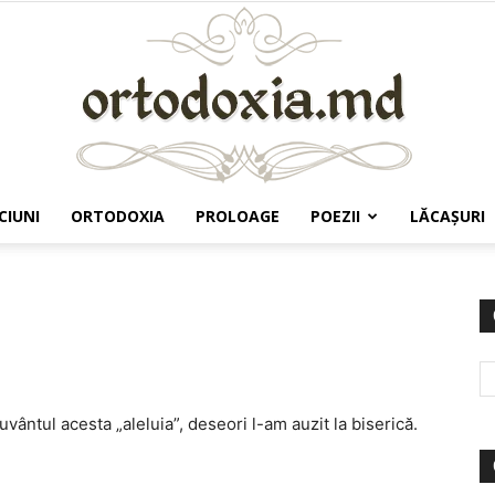
CIUNI
ORTODOXIA
PROLOAGE
POEZII
LĂCAŞURI
Ortodoxia.md
ântul acesta „aleluia”, deseori l-am auzit la biserică.