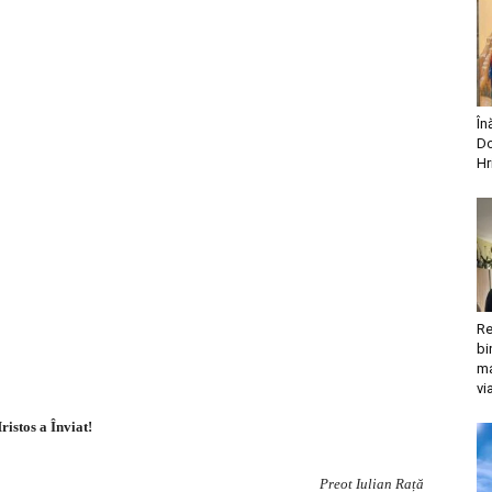
În
Do
Hr
Re
bi
ma
vi
ristos a Înviat!
Preot Iulian Rață