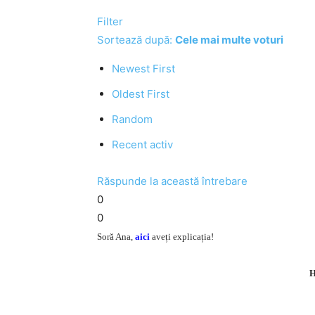
Filter
Sortează după:
Cele mai multe voturi
Newest First
Oldest First
Random
Recent activ
Răspunde la această întrebare
0
0
Soră Ana,
aici
aveți explicația!
H