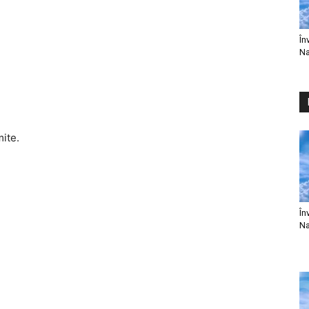
În
Na
mite.
În
Na