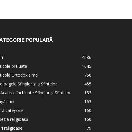
ATEGORIE POPULARĂ
iri
4086
ticole preluate
1645
ticole Ortodoxia.md
750
oloagele Sfinților și a Sfintelor
455
 Acatiste închinate Sfinților și Sfintelor
183
găciuni
163
ră categorie
160
ezia religioasă
160
iri religioase
79