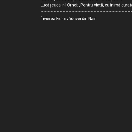
Lucășeuca, r-l Orhei: „Pentru viață, cu inimă curat
Învierea Fiului văduvei din Nain