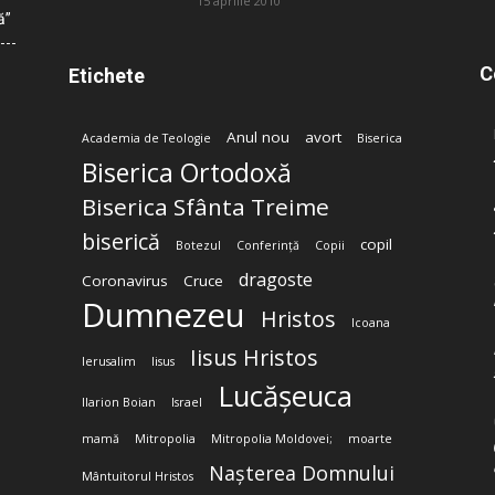
15 aprilie 2010
ă”
C
Etichete
Anul nou
avort
Academia de Teologie
Biserica
Biserica Ortodoxă
Biserica Sfânta Treime
biserică
copil
Botezul
Conferință
Copii
dragoste
Coronavirus
Cruce
Dumnezeu
Hristos
Icoana
Iisus Hristos
Ierusalim
Iisus
Lucășeuca
Ilarion Boian
Israel
mamă
Mitropolia
Mitropolia Moldovei;
moarte
Nașterea Domnului
Mântuitorul Hristos