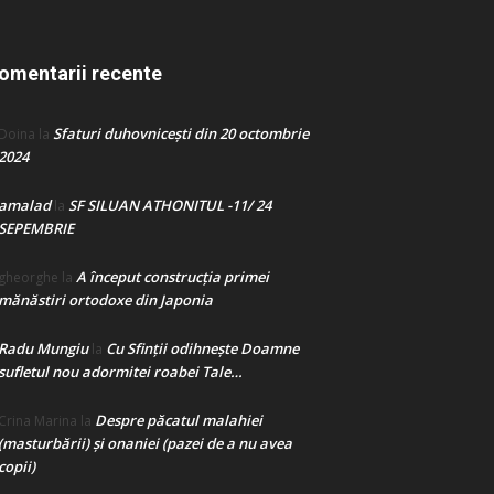
omentarii recente
Sfaturi duhovnicești din 20 octombrie
Doina
la
2024
amalad
SF SILUAN ATHONITUL -11/ 24
la
SEPEMBRIE
A început construcţia primei
gheorghe
la
mănăstiri ortodoxe din Japonia
Radu Mungiu
Cu Sfinții odihnește Doamne
la
sufletul nou adormitei roabei Tale…
Despre păcatul malahiei
Crina Marina
la
(masturbării) şi onaniei (pazei de a nu avea
copii)