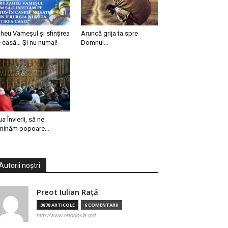
heu Vameșul și sfințirea
Aruncă grija ta spre
 casă… Și nu numai!
Domnul…
ua Învierii, să ne
minăm popoare…
Autorii noștri
Preot Iulian Raţă
3878 ARTICOLE
6 COMENTARII
http://www.ortodoxia.md