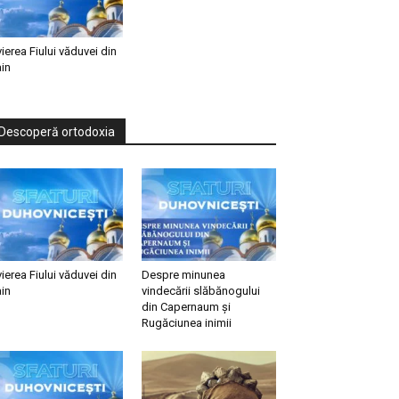
vierea Fiului văduvei din
in
Descoperă ortodoxia
vierea Fiului văduvei din
Despre minunea
in
vindecării slăbănogului
din Capernaum și
Rugăciunea inimii