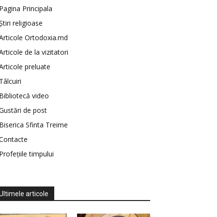
Pagina Principala
Știri religioase
Articole Ortodoxia.md
Articole de la vizitatori
Articole preluate
Tâlcuiri
Bibliotecă video
Gustări de post
Biserica Sfinta Treime
Contacte
Profețiile timpului
Ultimele articole