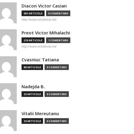
Diacon Victor Casian
581 ARTICOLE
5 COMENTARII
http://www.ortodoxia.md
Preot Victor Mihalachi
210 ARTICOLE
1 COMENTARII
http://www.ortodoxia.md
Cvasniuc Tatiana
88 ARTICOLE
0 COMENTARII
Nadejda B.
32 ARTICOLE
0 COMENTARII
Vitalii Mereutanu
23 ARTICOLE
0 COMENTARII