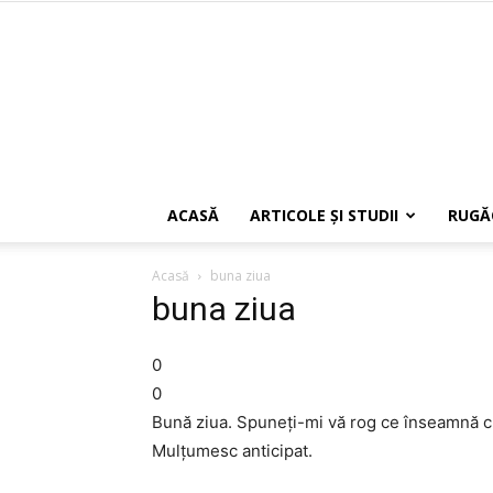
ACASĂ
ARTICOLE ŞI STUDII
RUGĂ
Acasă
buna ziua
buna ziua
0
0
Bună ziua. Spuneţi-mi vă rog ce înseamnă cuv
Mulţumesc anticipat.