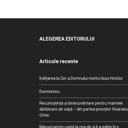
ALEGEREA EDITORULUI
Articole recente
Înălțarea la Cer a Domnului nostru Iisus Hristos
Dumnezeu…
Recunoștință și binecuvântare pentru mamele
dătătoare de viață – din partea preoților Vicariatu
Orhei
Marșul pentru viață la cea de-a II-a ediție în s.