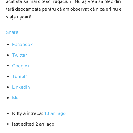
acatiste să mai citesc, rugăciuni. Nu aş vrea să plec din
ţară deocamdată pentru că am observat că nicăieri nu e
viaţa uşoară.
Share
Facebook
Twitter
Google+
Tumblr
LinkedIn
Mail
Kitty
a întrebat
13 ani ago
last edited 2 ani ago