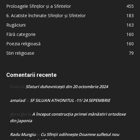
Proloagele Sfinților și a Sfintelor
455
6. Acatiste închinate Sfinților și Sfintelor
183
Rugăciuni
163
Fără categorie
160
Poezia religioasă
160
Stiri religioase
79
Comentarii recente
Sfaturi duhovnicești din 20 octombrie 2024
Doina
la
amalad
SF SILUAN ATHONITUL -11/ 24 SEPEMBRIE
la
A început construcţia primei mănăstiri ortodoxe
gheorghe
la
din Japonia
Radu Mungiu
Cu Sfinții odihnește Doamne sufletul nou
la