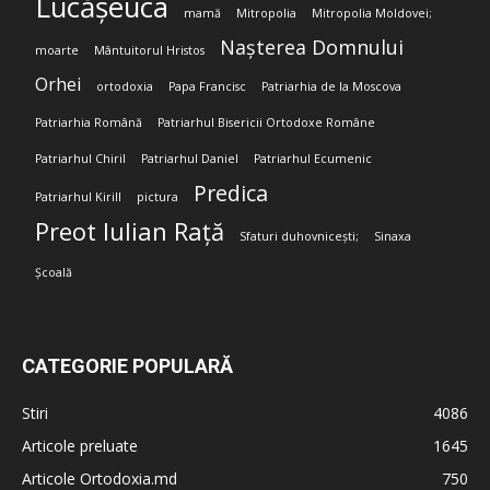
Lucășeuca
mamă
Mitropolia
Mitropolia Moldovei;
Nașterea Domnului
moarte
Mântuitorul Hristos
Orhei
ortodoxia
Papa Francisc
Patriarhia de la Moscova
Patriarhia Română
Patriarhul Bisericii Ortodoxe Române
Patriarhul Chiril
Patriarhul Daniel
Patriarhul Ecumenic
Predica
Patriarhul Kirill
pictura
Preot Iulian Rață
Sfaturi duhovnicești;
Sinaxa
Școală
CATEGORIE POPULARĂ
Stiri
4086
Articole preluate
1645
Articole Ortodoxia.md
750