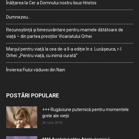
Înălțarea la Cer a Domnului nostru Iisus Hristos
Dumnezeu…
Recunoștință și binecuvântare pentru mamele dătătoare de
viață – din partea preoților Vicariatului Orhei
Marșul pentru viață la cea de-a II-a ediție în s. Lucășeuca, r-l
Orhei: „Pentru viață, cu inimă curată”
Învierea Fiului văduvei din Nain
POSTĂRI POPULARE
+++ Rugăciune puternică pentru momentele
grele ale vieţii
28 iulie 2010