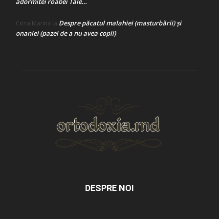
adormitei roabei Tale…
Despre păcatul malahiei (masturbării) şi
Crina Marina
la
onaniei (pazei de a nu avea copii)
DESPRE NOI