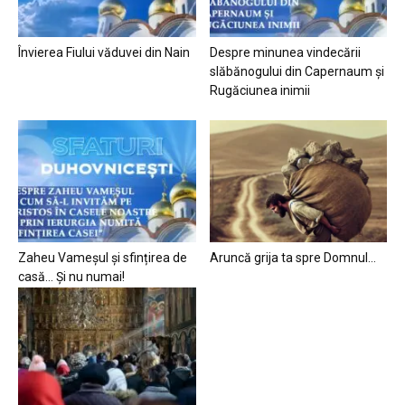
Învierea Fiului văduvei din Nain
Despre minunea vindecării
slăbănogului din Capernaum și
Rugăciunea inimii
Zaheu Vameșul și sfințirea de
Aruncă grija ta spre Domnul…
casă… Și nu numai!