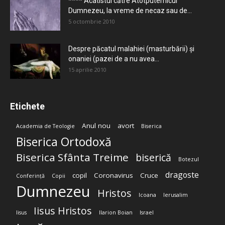
**** Acatistul către Atotputernicul
Dumnezeu, la vreme de necaz sau de...
5 octombrie 2010
Despre păcatul malahiei (masturbării) şi
onaniei (pazei de a nu avea...
15 aprilie 2010
Etichete
Anul nou
avort
Academia de Teologie
Biserica
Biserica Ortodoxă
Biserica Sfânta Treime
biserică
Botezul
dragoste
copil
Coronavirus
Cruce
Conferință
Copii
Dumnezeu
Hristos
Icoana
Ierusalim
Iisus Hristos
Iisus
Ilarion Boian
Israel