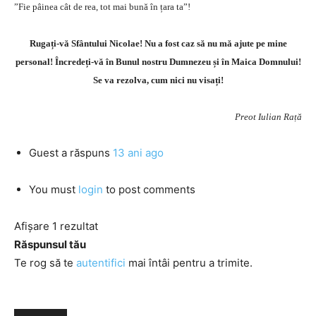
”Fie pâinea cât de rea, tot mai bună în țara ta”!
Rugați-vă Sfântului Nicolae! Nu a fost caz să nu mă ajute pe mine
personal! Încredeți-vă în Bunul nostru Dumnezeu și în Maica Domnului!
Se va rezolva, cum nici nu visați!
Preot Iulian Rață
Guest
a răspuns
13 ani ago
You must
login
to post comments
Afișare 1 rezultat
Răspunsul tău
Te rog să te
autentifici
mai întâi pentru a trimite.