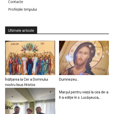
Contacte
Profețiile timpului
Ultimele articole
Înălțarea la Cer a Domnului
Dumnezeu…
nostru Iisus Hristos
Marșul pentru viață la cea de-a
II-a ediție în s. Lucășeuca,...