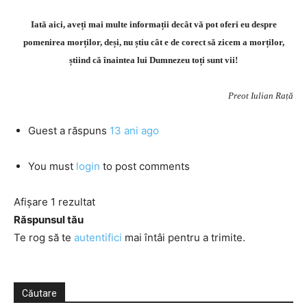
Iată aici, aveți mai multe informații decât vă pot oferi eu despre
pomenirea morților, deși, nu știu cât e de corect să zicem a morților,
știind că înaintea lui Dumnezeu toți sunt vii!
Preot Iulian Rață
Guest
a răspuns
13 ani ago
You must
login
to post comments
Afișare 1 rezultat
Răspunsul tău
Te rog să te
autentifici
mai întâi pentru a trimite.
Căutare