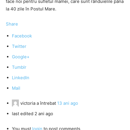
face noi pentru sufletul mamei, care sunt rânduielile pâna
la 40 zile în Postul Mare.
Share
Facebook
Twitter
Google+
Tumblr
LinkedIn
Mail
victoria
a întrebat
13 ani ago
last edited 2 ani ago
You must
login
to post comments