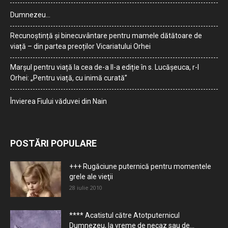
Dumnezeu…
Recunoștință și binecuvântare pentru mamele dătătoare de
viață – din partea preoților Vicariatului Orhei
Marșul pentru viață la cea de-a II-a ediție în s. Lucășeuca, r-l
Orhei: „Pentru viață, cu inimă curată”
Învierea Fiului văduvei din Nain
POSTĂRI POPULARE
+++ Rugăciune puternică pentru momentele
grele ale vieţii
28 iulie 2010
**** Acatistul către Atotputernicul
Dumnezeu, la vreme de necaz sau de...