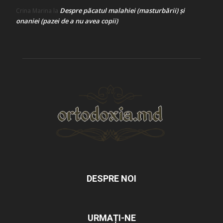
Despre păcatul malahiei (masturbării) şi
Crina Marina
la
onaniei (pazei de a nu avea copii)
DESPRE NOI
URMAȚI-NE