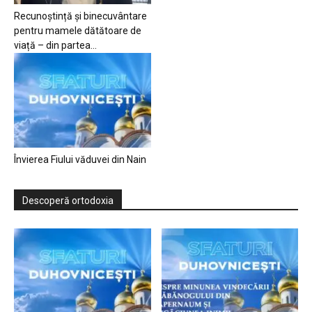
Recunoștință și binecuvântare
pentru mamele dătătoare de
viață – din partea...
Învierea Fiului văduvei din Nain
Descoperă ortodoxia