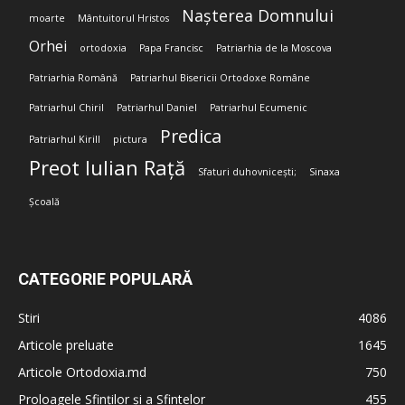
Nașterea Domnului
moarte
Mântuitorul Hristos
Orhei
ortodoxia
Papa Francisc
Patriarhia de la Moscova
Patriarhia Română
Patriarhul Bisericii Ortodoxe Române
Patriarhul Chiril
Patriarhul Daniel
Patriarhul Ecumenic
Predica
Patriarhul Kirill
pictura
Preot Iulian Rață
Sfaturi duhovnicești;
Sinaxa
Școală
CATEGORIE POPULARĂ
Stiri
4086
Articole preluate
1645
Articole Ortodoxia.md
750
Proloagele Sfinților și a Sfintelor
455