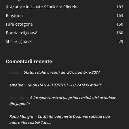
6. Acatiste închinate Sfinților și Sfintelor
183
Rugăciuni
163
Fără categorie
160
Poezia religioasă
160
Stiri religioase
79
Comentarii recente
Sfaturi duhovnicești din 20 octombrie 2024
Doina
la
amalad
SF SILUAN ATHONITUL -11/ 24 SEPEMBRIE
la
A început construcţia primei mănăstiri ortodoxe
gheorghe
la
din Japonia
Radu Mungiu
Cu Sfinții odihnește Doamne sufletul nou
la
adormitei roabei Tale…