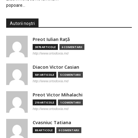
popoare…
Autorii noștri
Preot Iulian Raţă
3878 ARTICOLE
6 COMENTARII
http://www.ortodoxia.md
Diacon Victor Casian
581 ARTICOLE
5 COMENTARII
http://www.ortodoxia.md
Preot Victor Mihalachi
210 ARTICOLE
1 COMENTARII
http://www.ortodoxia.md
Cvasniuc Tatiana
88 ARTICOLE
0 COMENTARII