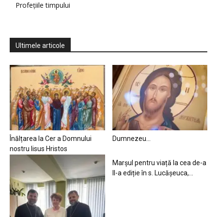
Profețiile timpului
Ultimele articole
Înălțarea la Cer a Domnului
Dumnezeu…
nostru Iisus Hristos
Marșul pentru viață la cea de-a
II-a ediție în s. Lucășeuca,...