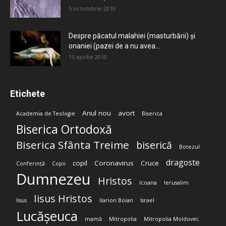
5 octombrie 2010
Despre păcatul malahiei (masturbării) şi
onaniei (pazei de a nu avea...
15 aprilie 2010
Etichete
Anul nou
avort
Academia de Teologie
Biserica
Biserica Ortodoxă
Biserica Sfânta Treime
biserică
Botezul
dragoste
copil
Coronavirus
Cruce
Conferință
Copii
Dumnezeu
Hristos
Icoana
Ierusalim
Iisus Hristos
Iisus
Ilarion Boian
Israel
Lucășeuca
mamă
Mitropolia
Mitropolia Moldovei;