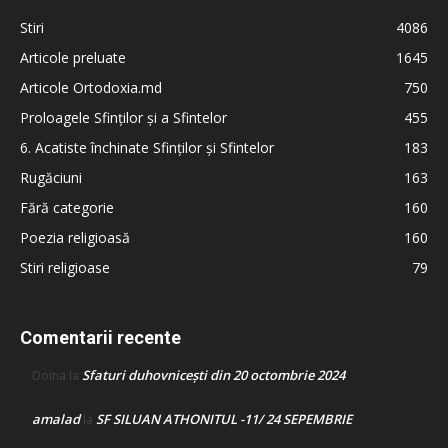
Stiri
4086
Articole preluate
1645
Articole Ortodoxia.md
750
Proloagele Sfinților și a Sfintelor
455
6. Acatiste închinate Sfinților și Sfintelor
183
Rugăciuni
163
Fără categorie
160
Poezia religioasă
160
Stiri religioase
79
Comentarii recente
Sfaturi duhovnicești din 20 octombrie 2024
Doina
la
amalad
SF SILUAN ATHONITUL -11/ 24 SEPEMBRIE
la