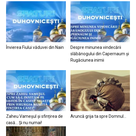
Învierea Fiului văduvei din Nain
Despre minunea vindecării
slăbănogului din Capernaum și
Rugăciunea inimii
Zaheu Vameșul și sfințirea de
Aruncă grija ta spre Domnul…
casă… Și nu numai!