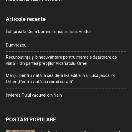
Articole recente
Înălțarea la Cer a Domnului nostru Iisus Hristos
Dumnezeu…
Recunoștință și binecuvântare pentru mamele dătătoare de
viață – din partea preoților Vicariatului Orhei
Marșul pentru viață la cea de-a II-a ediție în s. Lucășeuca, r-l
Orhei: „Pentru viață, cu inimă curată”
Învierea Fiului văduvei din Nain
POSTĂRI POPULARE