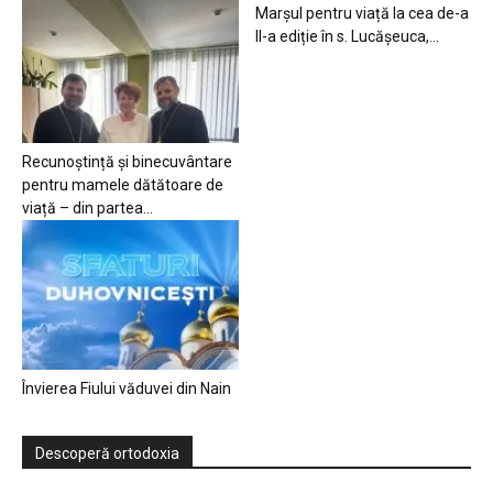
Marșul pentru viață la cea de-a
II-a ediție în s. Lucășeuca,...
Recunoștință și binecuvântare
pentru mamele dătătoare de
viață – din partea...
Învierea Fiului văduvei din Nain
Descoperă ortodoxia