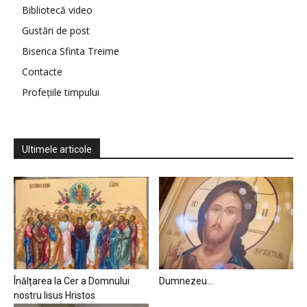
Bibliotecă video
Gustări de post
Biserica Sfinta Treime
Contacte
Profețiile timpului
Ultimele articole
Înălțarea la Cer a Domnului
Dumnezeu…
nostru Iisus Hristos