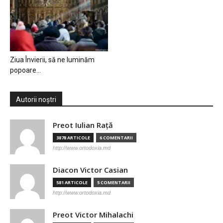
Ziua Învierii, să ne luminăm
popoare…
Autorii noștri
Preot Iulian Raţă
3878 ARTICOLE
6 COMENTARII
http://www.ortodoxia.md
Diacon Victor Casian
581 ARTICOLE
5 COMENTARII
http://www.ortodoxia.md
Preot Victor Mihalachi