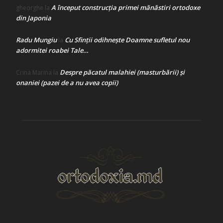
A început construcţia primei mănăstiri ortodoxe
gheorghe
la
din Japonia
Radu Mungiu
Cu Sfinții odihnește Doamne sufletul nou
la
adormitei roabei Tale…
Despre păcatul malahiei (masturbării) şi
Crina Marina
la
onaniei (pazei de a nu avea copii)