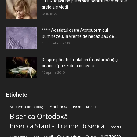
+++ Rugăciune puternică pentru momentele
grele ale vieţii
28 iulie 2010
**** Acatistul către Atotputernicul
Dumnezeu, la vreme de necaz sau de...
5 octombrie 2010
Despre păcatul malahiei (masturbării) şi
onaniei (pazei de a nu avea...
15 aprilie 2010
Etichete
Anul nou
avort
Academia de Teologie
Biserica
Biserica Ortodoxă
Biserica Sfânta Treime
biserică
Botezul
dragoste
copil
Coronavirus
Cruce