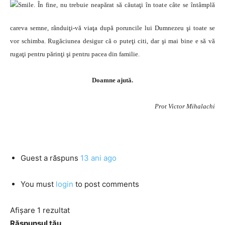
. În fine, nu trebuie neapărat să căutaţi în toate câte se întâmplă
careva semne, rânduiţi-vă viaţa după poruncile lui Dumnezeu şi toate se
vor schimba. Rugăciunea desigur că o puteţi citi, dar şi mai bine e să vă
rugaţi pentru părinţi şi pentru pacea din familie.
Doamne ajută.
Prot Victor Mihalachi
Guest
a răspuns
13 ani ago
You must
login
to post comments
Afișare 1 rezultat
Răspunsul tău