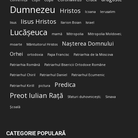
Conferință
Copii
Dumnezeu
Hristos
Icoana
Ierusalim
Iisus Hristos
Iisus
Ilarion Boian
Israel
Lucășeuca
mamă
Mitropolia
Mitropolia Moldovei;
Nașterea Domnului
moarte
Mântuitorul Hristos
Orhei
ortodoxia
Papa Francisc
Patriarhia de la Moscova
Patriarhia Română
Patriarhul Bisericii Ortodoxe Române
Patriarhul Chiril
Patriarhul Daniel
Patriarhul Ecumenic
Predica
Patriarhul Kirill
pictura
Preot Iulian Rață
Sfaturi duhovnicești;
Sinaxa
Școală
CATEGORIE POPULARĂ