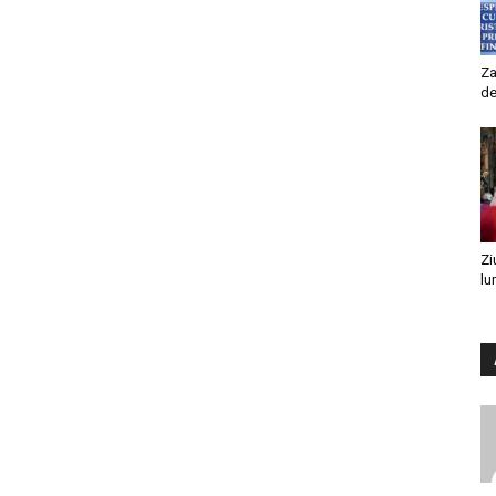
Za
de
Zi
lu