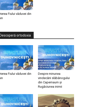
vierea Fiului văduvei din
in
Descoperă ortodoxia
vierea Fiului văduvei din
Despre minunea
in
vindecării slăbănogului
din Capernaum și
Rugăciunea inimii