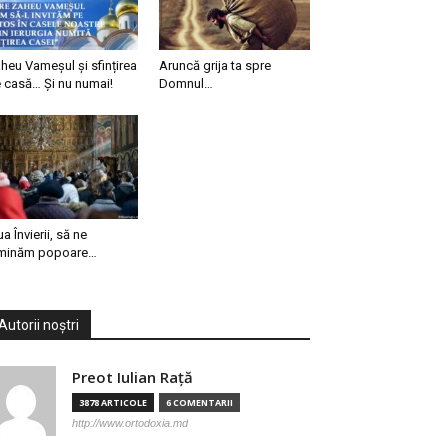
heu Vameșul și sfințirea
Aruncă grija ta spre
 casă… Și nu numai!
Domnul…
ua Învierii, să ne
minăm popoare…
Autorii noștri
Preot Iulian Raţă
3878 ARTICOLE
6 COMENTARII
http://www.ortodoxia.md