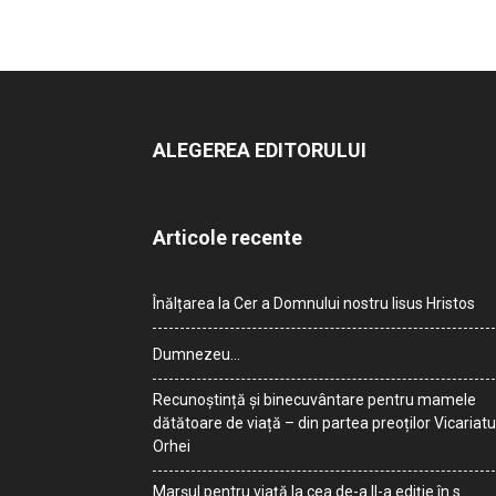
ALEGEREA EDITORULUI
Articole recente
Înălțarea la Cer a Domnului nostru Iisus Hristos
Dumnezeu…
Recunoștință și binecuvântare pentru mamele
dătătoare de viață – din partea preoților Vicariatu
Orhei
Marșul pentru viață la cea de-a II-a ediție în s.