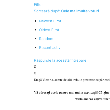
Filter
Sortează după:
Cele mai multe voturi
Newest First
Oldest First
Random
Recent activ
Răspunde la această întrebare
0
0
Dragă Victoria, aceste detalii trebuie precizate cu părintel
Vă adresați acolo pentru mai multe explicații! Cât țin
există, măcar câțiva tine