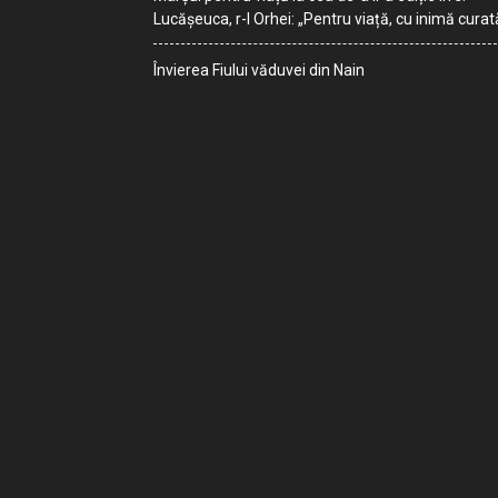
Lucășeuca, r-l Orhei: „Pentru viață, cu inimă curat
Învierea Fiului văduvei din Nain