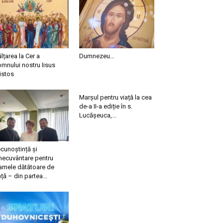
ălțarea la Cer a
Dumnezeu…
mnului nostru Iisus
istos
Marșul pentru viață la cea
de-a II-a ediție în s.
Lucășeuca,...
cunoștință și
necuvântare pentru
mele dătătoare de
ață – din partea...