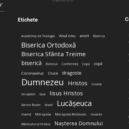
15 aprilie 2010
ă”
C
Etichete
Anul nou
avort
Academia de Teologie
Biserica
Biserica Ortodoxă
Biserica Sfânta Treime
biserică
copil
Botezul
Conferință
Copii
dragoste
Coronavirus
Cruce
Dumnezeu
Hristos
Icoana
Iisus Hristos
Ierusalim
Iisus
Lucășeuca
Ilarion Boian
Israel
mamă
Mitropolia
Mitropolia Moldovei;
moarte
Nașterea Domnului
Mântuitorul Hristos