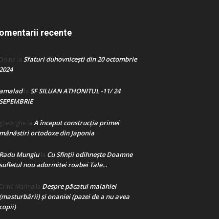
omentarii recente
Sfaturi duhovnicești din 20 octombrie
Doina
la
2024
amalad
SF SILUAN ATHONITUL -11/ 24
la
SEPEMBRIE
A început construcţia primei
gheorghe
la
mănăstiri ortodoxe din Japonia
Radu Mungiu
Cu Sfinții odihnește Doamne
la
sufletul nou adormitei roabei Tale…
Despre păcatul malahiei
Crina Marina
la
(masturbării) şi onaniei (pazei de a nu avea
copii)