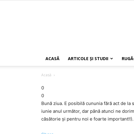
ACASĂ
ARTICOLE ŞI STUDII
RUGĂ
Acasă
0
0
Bună ziua. E posibilă cununia fără act de la 
iunie anul următor, dar până atunci ne dorim
căsătorie și pentru noi e foarte important!!