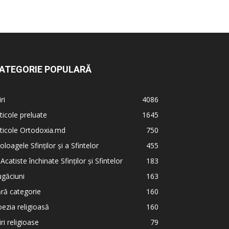
ATEGORIE POPULARĂ
iri
4086
ticole preluate
1645
ticole Ortodoxia.md
750
oloagele Sfinților și a Sfintelor
455
 Acatiste închinate Sfinților și Sfintelor
183
găciuni
163
ră categorie
160
ezia religioasă
160
iri religioase
79