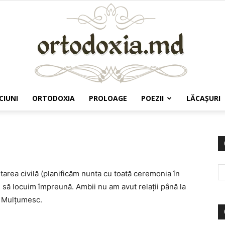
CIUNI
ORTODOXIA
PROLOAGE
POEZII
LĂCAŞURI
Ortodoxia.md
starea civilă (planificăm nunta cu toată ceremonia în
 să locuim împreună. Ambii nu am avut relații până la
). Mulțumesc.