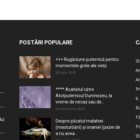
POSTĂRI POPULARE
C
+++ Rugăciune puternică pentru
St
momentele grele ale vieţii
Ar
28 iulie 2010
Ar
Pr
**** Acatistul către
Atotputernicul Dumnezeu, la
6.
vreme de necaz sau de...
Ru
5 octombrie 2010
Fă
lui
Despre păcatul malahiei
Po
(masturbării) şi onaniei (pazei de
a nu avea...
St