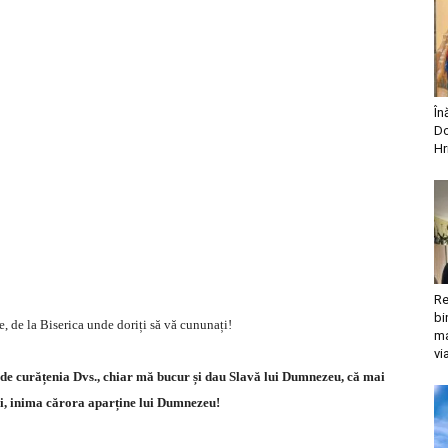
În
Do
Hr
Re
bi
e, de la Biserica unde doriți să vă cununați!
ma
vi
e de curățenia Dvs., chiar mă bucur și dau Slavă lui Dumnezeu, că mai
ri, inima cărora aparține lui Dumnezeu!