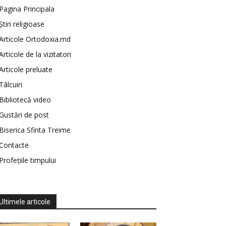
Pagina Principala
Știri religioase
Articole Ortodoxia.md
Articole de la vizitatori
Articole preluate
Tâlcuiri
Bibliotecă video
Gustări de post
Biserica Sfinta Treime
Contacte
Profețiile timpului
Ultimele articole