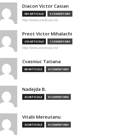
Diacon Victor Casian
581 ARTICOLE
5 COMENTARII
http://www.ortodoxia.md
Preot Victor Mihalachi
210 ARTICOLE
1 COMENTARII
http://www.ortodoxia.md
Cvasniuc Tatiana
88 ARTICOLE
0 COMENTARII
Nadejda B.
32 ARTICOLE
0 COMENTARII
Vitalii Mereutanu
23 ARTICOLE
0 COMENTARII