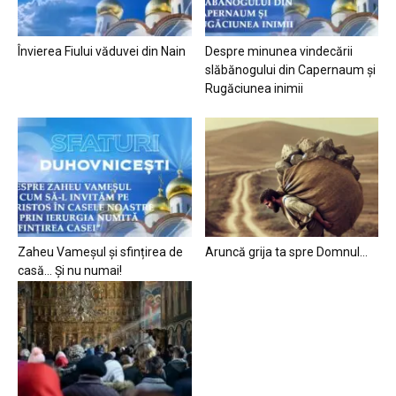
Învierea Fiului văduvei din Nain
Despre minunea vindecării
slăbănogului din Capernaum și
Rugăciunea inimii
Zaheu Vameșul și sfințirea de
Aruncă grija ta spre Domnul…
casă… Și nu numai!