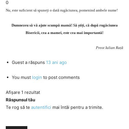
0
Nu, este suficient să spuneți o dată rugăciunea, pomenind ambele nume!
Dumnezeu să vă ajute scumpă mamă! Să știți, că după rugăciunea
Bisericii, cea a mamei, este cea mai importantă!
Preot Iulian Rață
Guest
a răspuns
13 ani ago
You must
login
to post comments
Afișare 1 rezultat
Răspunsul tău
Te rog să te
autentifici
mai întâi pentru a trimite.