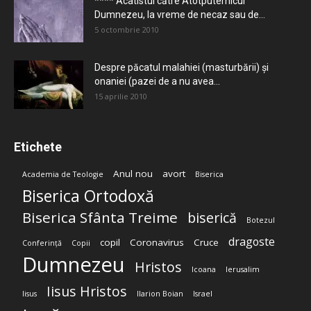
**** Acatistul către Atotputernicul
Dumnezeu, la vreme de necaz sau de...
5 octombrie 2010
Despre păcatul malahiei (masturbării) şi
onaniei (pazei de a nu avea...
15 aprilie 2010
Etichete
Anul nou
avort
Academia de Teologie
Biserica
Biserica Ortodoxă
Biserica Sfânta Treime
biserică
Botezul
dragoste
copil
Coronavirus
Cruce
Conferință
Copii
Dumnezeu
Hristos
Icoana
Ierusalim
Iisus Hristos
Iisus
Ilarion Boian
Israel