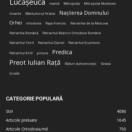
Lucășeuca
mamă
Mitropolia
Mitropolia Moldovei;
Nașterea Domnului
moarte
Mântuitorul Hristos
Orhei
ortodoxia
Papa Francisc
Patriarhia de la Moscova
Patriarhia Română
Patriarhul Bisericii Ortodoxe Române
Patriarhul Chiril
Patriarhul Daniel
Patriarhul Ecumenic
Predica
Patriarhul Kirill
pictura
Preot Iulian Rață
Sfaturi duhovnicești;
Sinaxa
Școală
CATEGORIE POPULARĂ
Stiri
4086
Articole preluate
1645
Articole Ortodoxia.md
750