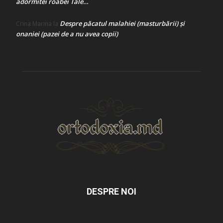
adormitei roabei Tale…
Despre păcatul malahiei (masturbării) şi
Crina Marina
la
onaniei (pazei de a nu avea copii)
DESPRE NOI