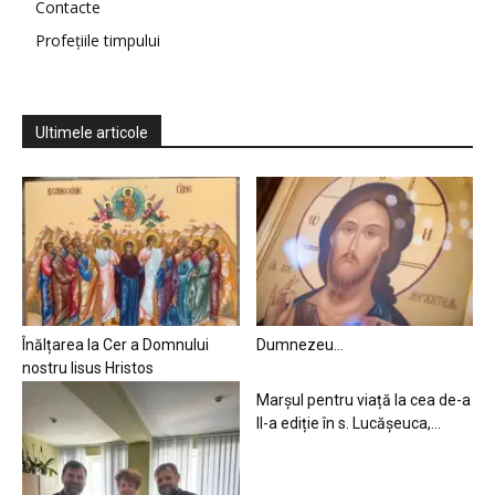
Contacte
Profețiile timpului
Ultimele articole
Înălțarea la Cer a Domnului
Dumnezeu…
nostru Iisus Hristos
Marșul pentru viață la cea de-a
II-a ediție în s. Lucășeuca,...