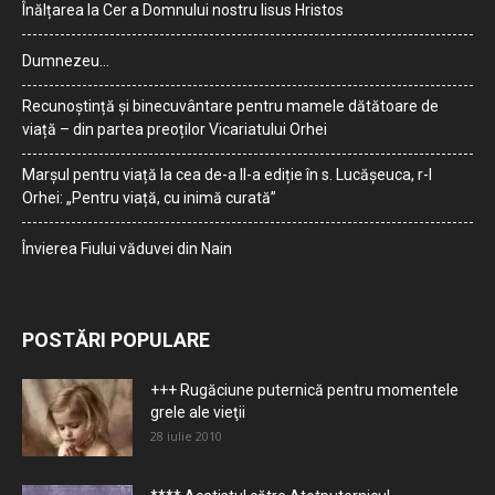
Înălțarea la Cer a Domnului nostru Iisus Hristos
Dumnezeu…
Recunoștință și binecuvântare pentru mamele dătătoare de
viață – din partea preoților Vicariatului Orhei
Marșul pentru viață la cea de-a II-a ediție în s. Lucășeuca, r-l
Orhei: „Pentru viață, cu inimă curată”
Învierea Fiului văduvei din Nain
POSTĂRI POPULARE
+++ Rugăciune puternică pentru momentele
grele ale vieţii
28 iulie 2010