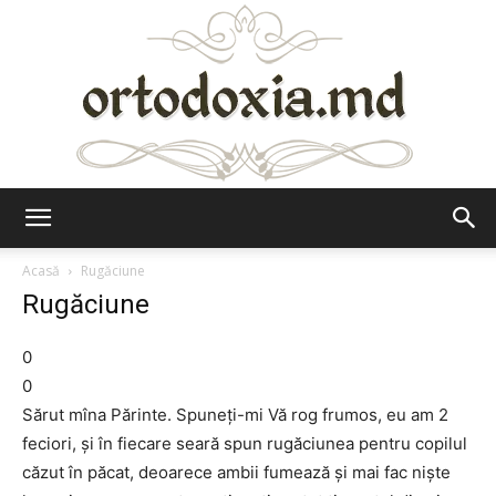
Ortodoxia.md
Acasă
Rugăciune
Rugăciune
0
0
Sărut mîna Părinte. Spuneţi-mi Vă rog frumos, eu am 2
feciori, şi în fiecare seară spun rugăciunea pentru copilul
căzut în păcat, deoarece ambii fumează şi mai fac nişte