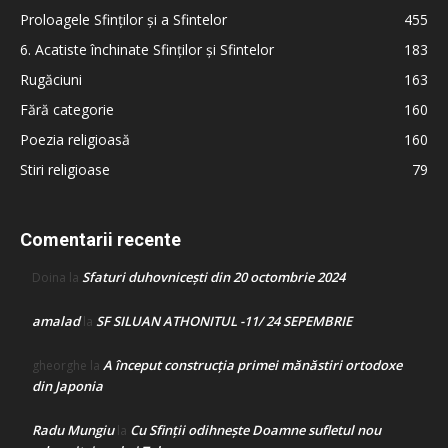
Proloagele Sfinților și a Sfintelor
455
6. Acatiste închinate Sfinților și Sfintelor
183
Rugăciuni
163
Fără categorie
160
Poezia religioasă
160
Stiri religioase
79
Comentarii recente
Sfaturi duhovnicești din 20 octombrie 2024
Doina
la
amalad
SF SILUAN ATHONITUL -11/ 24 SEPEMBRIE
la
A început construcţia primei mănăstiri ortodoxe
gheorghe
la
din Japonia
Radu Mungiu
Cu Sfinții odihnește Doamne sufletul nou
la