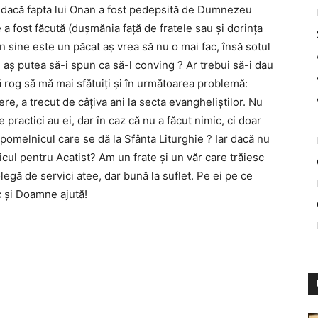
 dacă fapta lui Onan a fost pedepsită de Dumnezeu
 a fost făcută (duşmănia faţă de fratele sau şi dorinţa
în sine este un păcat aş vrea să nu o mai fac, însă sotul
aş putea să-i spun ca să-l conving ? Ar trebui să-i dau
ă rog să mă mai sfătuiţi şi în următoarea problemă:
e, a trecut de câţiva ani la secta evangheliştilor. Nu
 practici au ei, dar în caz că nu a făcut nimic, ci doar
 pomelnicul care se dă la Sfânta Liturghie ? Iar dacă nu
cul pentru Acatist? Am un frate şi un văr care trăiesc
egă de servici atee, dar bună la suflet. Pe ei pe ce
 şi Doamne ajută!