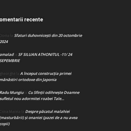
omentarii recente
Sfaturi duhovnicești din 20 octombrie
Doina
la
2024
amalad
SF SILUAN ATHONITUL -11/ 24
la
SEPEMBRIE
A început construcţia primei
gheorghe
la
mănăstiri ortodoxe din Japonia
Radu Mungiu
Cu Sfinții odihnește Doamne
la
sufletul nou adormitei roabei Tale…
Despre păcatul malahiei
Crina Marina
la
(masturbării) şi onaniei (pazei de a nu avea
copii)