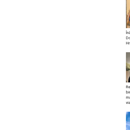
În
Do
Hr
Re
bi
ma
vi