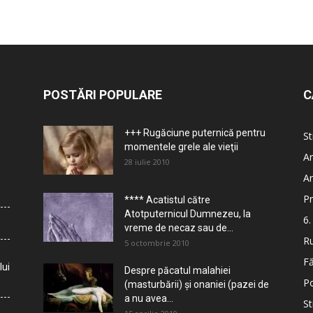
POSTĂRI POPULARE
C
+++ Rugăciune puternică pentru
St
momentele grele ale vieţii
Ar
28 iulie 2010
Ar
Pr
**** Acatistul către
Atotputernicul Dumnezeu, la
6.
vreme de necaz sau de...
Ru
5 octombrie 2010
Fă
lui
Despre păcatul malahiei
Po
(masturbării) şi onaniei (pazei de
a nu avea...
St