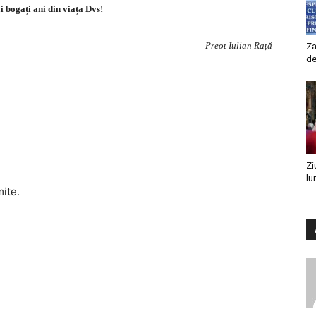
ai bogați ani din viața Dvs!
Preot Iulian Rață
Za
de
Zi
lu
mite.