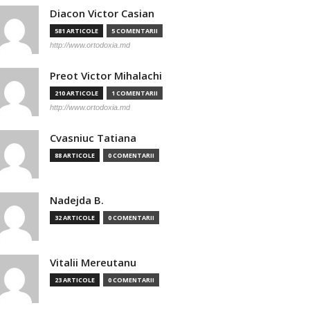
Diacon Victor Casian
581 ARTICOLE
5 COMENTARII
http://www.ortodoxia.md
Preot Victor Mihalachi
210 ARTICOLE
1 COMENTARII
http://www.ortodoxia.md
Cvasniuc Tatiana
88 ARTICOLE
0 COMENTARII
Nadejda B.
32 ARTICOLE
0 COMENTARII
Vitalii Mereutanu
23 ARTICOLE
0 COMENTARII