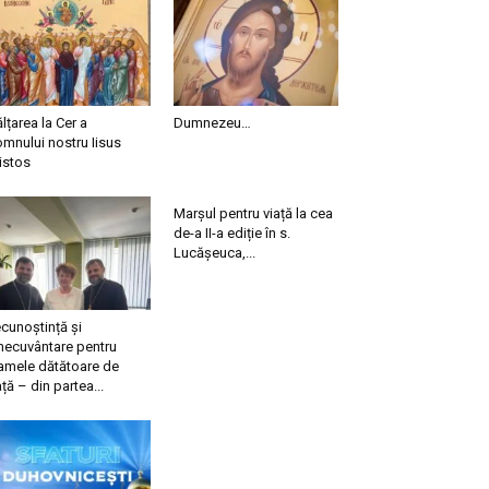
ălțarea la Cer a
Dumnezeu…
mnului nostru Iisus
istos
Marșul pentru viață la cea
de-a II-a ediție în s.
Lucășeuca,...
cunoștință și
necuvântare pentru
mele dătătoare de
ață – din partea...