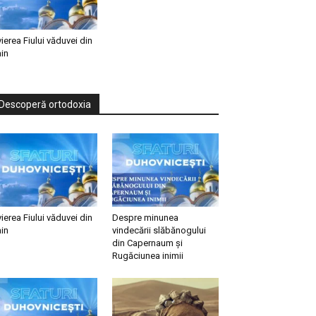
vierea Fiului văduvei din
in
Descoperă ortodoxia
vierea Fiului văduvei din
Despre minunea
in
vindecării slăbănogului
din Capernaum și
Rugăciunea inimii