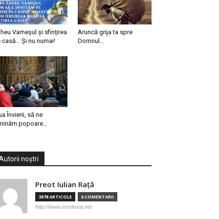
heu Vameșul și sfințirea
Aruncă grija ta spre
 casă… Și nu numai!
Domnul…
ua Învierii, să ne
minăm popoare…
Autorii noștri
Preot Iulian Raţă
3878 ARTICOLE
6 COMENTARII
http://www.ortodoxia.md