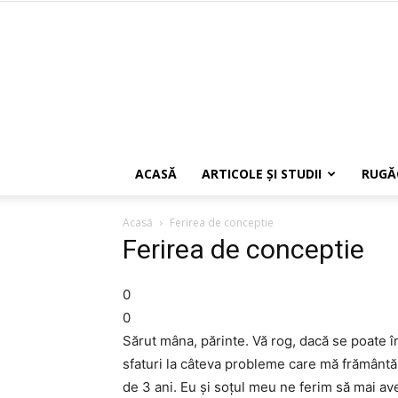
ACASĂ
ARTICOLE ŞI STUDII
RUGĂ
Acasă
Ferirea de conceptie
Ferirea de conceptie
0
0
Sărut mâna, părinte. Vă rog, dacă se poate în
sfaturi la câteva probleme care mă frământă.
de 3 ani. Eu şi soţul meu ne ferim să mai av