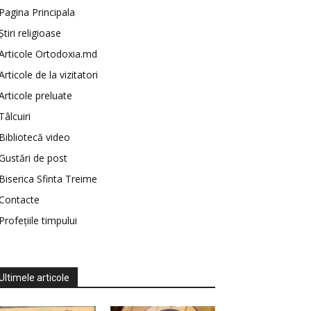
Pagina Principala
Știri religioase
Articole Ortodoxia.md
Articole de la vizitatori
Articole preluate
Tâlcuiri
Bibliotecă video
Gustări de post
Biserica Sfinta Treime
Contacte
Profețiile timpului
Ultimele articole