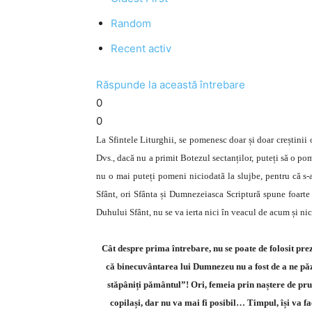
Random
Recent activ
Răspunde la această întrebare
0
0
La Sfintele Liturghii, se pomenesc doar și doar creștinii
Dvs., dacă nu a primit Botezul sectanților, puteți să o pom
nu o mai puteți pomeni niciodată la slujbe, pentru că s-
Sfânt, ori Sfânta și Dumnezeiasca Scriptură spune foarte 
Duhului Sfânt, nu se va ierta nici în veacul de acum și nici
Cât despre prima întrebare, nu se poate de folosit prez
că binecuvântarea lui Dumnezeu nu a fost de a ne păzi 
stăpâniți pământul”! Ori, femeia prin naștere de prun
copilași, dar nu va mai fi posibil… Timpul, își va f