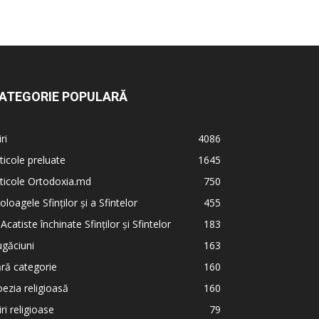
ATEGORIE POPULARĂ
iri
4086
ticole preluate
1645
ticole Ortodoxia.md
750
oloagele Sfinților și a Sfintelor
455
 Acatiste închinate Sfinților și Sfintelor
183
găciuni
163
ră categorie
160
ezia religioasă
160
iri religioase
79