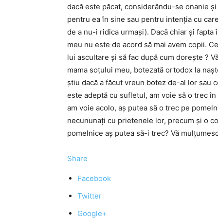
dacă este păcat, considerându-se onanie şi
pentru ea în sine sau pentru intenţia cu care
de a nu-i ridica urmaşi). Dacă chiar şi fapta 
meu nu este de acord să mai avem copii. Ce 
lui ascultare şi să fac după cum doreşte ? V
mama soţului meu, botezată ortodox la naşter
ştiu dacă a făcut vreun botez de-al lor sau ce
este adeptă cu sufletul, am voie să o trec în
am voie acolo, aş putea să o trec pe pomelni
necununaţi cu prietenele lor, precum şi o col
pomelnice aş putea să-i trec? Vă mulţumesc
Share
Facebook
Twitter
Google+