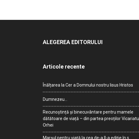
ALEGEREA EDITORULUI
Articole recente
Înălțarea la Cer a Domnului nostru Iisus Hristos
Dumnezeu…
Recunoștință și binecuvântare pentru mamele
dătătoare de viață – din partea preoților Vicariatu
Orhei
Marșul pentru viață la cea de-a II-a ediție în s.