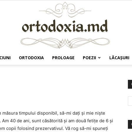
CIUNI
ORTODOXIA
PROLOAGE
POEZII
LĂCAŞURI
Ortodoxia.md
 măsura timpului disponibil, să-mi daţi şi mie nişte
 Am 40 de ani, sunt căsătorită şi am două fetiţe de 6 şi
em copii folosind prezervativul. Vă rog să-mi spuneţi