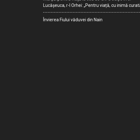
Lucășeuca, r-l Orhei: „Pentru viață, cu inimă curat
Învierea Fiului văduvei din Nain