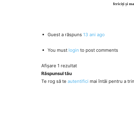
fericiți și m
Guest
a răspuns
13 ani ago
You must
login
to post comments
Afișare 1 rezultat
Răspunsul tău
Te rog să te
autentifici
mai întâi pentru a tri