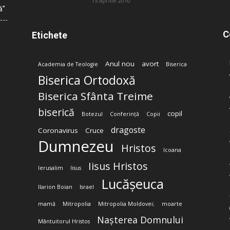
15 aprilie 2010
ă”
C
Etichete
Anul nou
avort
Academia de Teologie
Biserica
Biserica Ortodoxă
Biserica Sfânta Treime
biserică
copil
Botezul
Conferință
Copii
dragoste
Coronavirus
Cruce
Dumnezeu
Hristos
Icoana
Iisus Hristos
Ierusalim
Iisus
Lucășeuca
Ilarion Boian
Israel
mamă
Mitropolia
Mitropolia Moldovei;
moarte
Nașterea Domnului
Mântuitorul Hristos