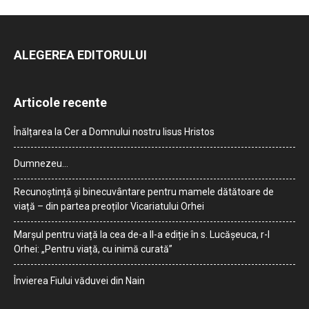
ALEGEREA EDITORULUI
Articole recente
Înălțarea la Cer a Domnului nostru Iisus Hristos
Dumnezeu…
Recunoștință și binecuvântare pentru mamele dătătoare de
viață – din partea preoților Vicariatului Orhei
Marșul pentru viață la cea de-a II-a ediție în s. Lucășeuca, r-l
Orhei: „Pentru viață, cu inimă curată”
Învierea Fiului văduvei din Nain