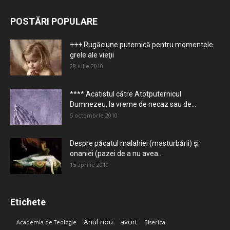
POSTĂRI POPULARE
+++ Rugăciune puternică pentru momentele
grele ale vieţii
28 iulie 2010
**** Acatistul către Atotputernicul
Dumnezeu, la vreme de necaz sau de...
5 octombrie 2010
Despre păcatul malahiei (masturbării) şi
onaniei (pazei de a nu avea...
15 aprilie 2010
Etichete
Anul nou
avort
Academia de Teologie
Biserica