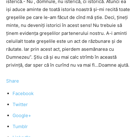
isterică.- Nu , domnule, nu isterică, ci istorică. Atunci ea
işi aduce aminte de toată istoria noastră şi-mi recită toate
greşelile pe care le-am făcut de cînd mă ştie. Deci, ţineţi
minte, nu deveniţi istorici în acest sens! Nu trebuie să
ţinem evidenţa greşelilor partenerului nostru. A-i aminti
celuilalt toate greşelile este un act de răzbunare şi de
răutate. Iar prin acest act, pierdem asemănarea cu
Dumnezeu”. Ştiu că şi eu mai calc strîmb în această
privinţă, dar sper că în curînd nu va mai fi…Doamne ajută.
Share
Facebook
Twitter
Google+
Tumblr