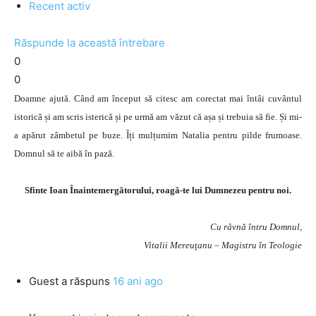
Recent activ
Răspunde la această întrebare
0
0
Doamne ajută. Când am început să citesc am corectat mai întâi cuvântul
istorică și am scris isterică și pe urmă am văzut că așa și trebuia să fie. Și mi-
a apărut zâmbetul pe buze. Îți mulțumim Natalia pentru pilde frumoase.
Domnul să te aibă în pază.
Sfinte Ioan Înaintemergătorului, roagă-te lui Dumnezeu pentru noi.
Cu râvnă întru Domnul,
Vitalii Mereuţanu – Magistru în Teologie
Guest
a răspuns
16 ani ago