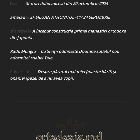
Sfaturi duhovnicești din 20 octombrie 2024
Doina
la
amalad
SF SILUAN ATHONITUL -11/ 24 SEPEMBRIE
la
A început construcţia primei mănăstiri ortodoxe
gheorghe
la
din Japonia
Radu Mungiu
Cu Sfinții odihnește Doamne sufletul nou
la
adormitei roabei Tale…
Despre păcatul malahiei (masturbării) şi
Crina Marina
la
onaniei (pazei de a nu avea copii)