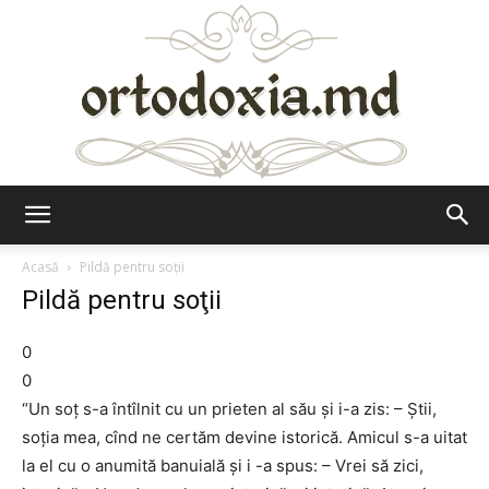
Ortodoxia.md
Acasă
Pildă pentru soţii
Pildă pentru soţii
0
0
“Un soţ s-a întîlnit cu un prieten al său şi i-a zis: – Ştii,
soţia mea, cînd ne certăm devine istorică. Amicul s-a uitat
la el cu o anumită banuială şi i -a spus: – Vrei să zici,