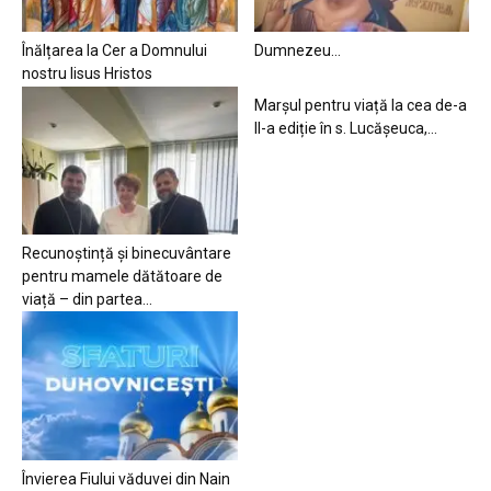
Înălțarea la Cer a Domnului
Dumnezeu…
nostru Iisus Hristos
Marșul pentru viață la cea de-a
II-a ediție în s. Lucășeuca,...
Recunoștință și binecuvântare
pentru mamele dătătoare de
viață – din partea...
Învierea Fiului văduvei din Nain