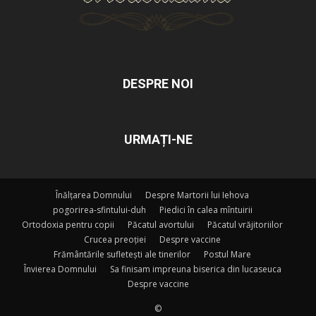
DESPRE NOI
URMAȚI-NE
Înălțarea Domnului
Despre Martorii lui Iehova
pogorirea-sfintului-duh
Piedici în calea mîntuirii
Ortodoxia pentru copii
Păcatul avortului
Păcatul vrăjitoriilor
Crucea preoției
Despre vaccine
Frământările sufletești ale tinerilor
Postul Mare
Învierea Domnului
Sa finisam impreuna biserica din lucaseuca
Despre vaccine
©