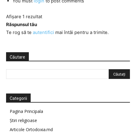
You must
login
to post comments
Afișare 1 rezultat
Răspunsul tău
Te rog să te
autentifici
mai întâi pentru a trimite.
Căutare
Categorii
Pagina Principala
Știri religioase
Articole Ortodoxia.md