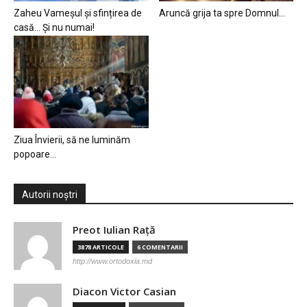
Zaheu Vameșul și sfințirea de
Aruncă grija ta spre Domnul…
casă… Și nu numai!
Ziua Învierii, să ne luminăm
popoare…
Autorii noștri
Preot Iulian Raţă
3878 ARTICOLE
6 COMENTARII
http://www.ortodoxia.md
Diacon Victor Casian