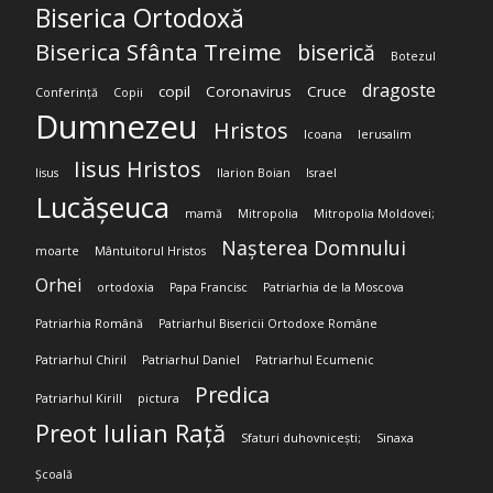
Biserica Ortodoxă
Biserica Sfânta Treime
biserică
Botezul
dragoste
copil
Coronavirus
Cruce
Conferință
Copii
Dumnezeu
Hristos
Icoana
Ierusalim
Iisus Hristos
Iisus
Ilarion Boian
Israel
Lucășeuca
mamă
Mitropolia
Mitropolia Moldovei;
Nașterea Domnului
moarte
Mântuitorul Hristos
Orhei
ortodoxia
Papa Francisc
Patriarhia de la Moscova
Patriarhia Română
Patriarhul Bisericii Ortodoxe Române
Patriarhul Chiril
Patriarhul Daniel
Patriarhul Ecumenic
Predica
Patriarhul Kirill
pictura
Preot Iulian Rață
Sfaturi duhovnicești;
Sinaxa
Școală