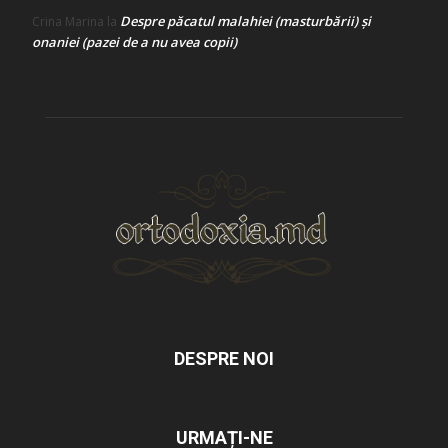
Despre păcatul malahiei (masturbării) şi
Crina Marina
la
onaniei (pazei de a nu avea copii)
DESPRE NOI
URMAȚI-NE