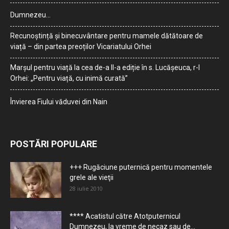
Dumnezeu…
Recunoștință și binecuvântare pentru mamele dătătoare de
viață – din partea preoților Vicariatului Orhei
Marșul pentru viață la cea de-a II-a ediție în s. Lucășeuca, r-l
Orhei: „Pentru viață, cu inimă curată”
Învierea Fiului văduvei din Nain
POSTĂRI POPULARE
+++ Rugăciune puternică pentru momentele
grele ale vieţii
28 iulie 2010
**** Acatistul către Atotputernicul
Dumnezeu, la vreme de necaz sau de...