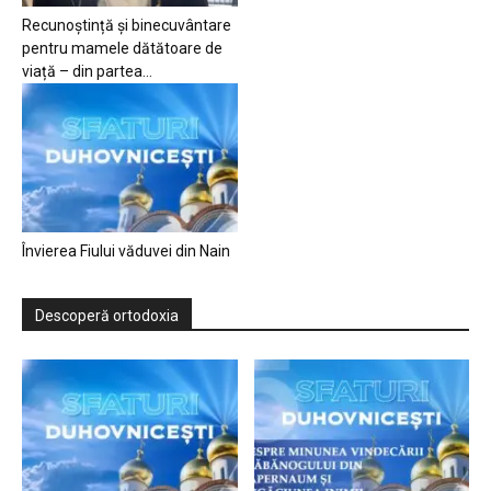
Recunoștință și binecuvântare
pentru mamele dătătoare de
viață – din partea...
Învierea Fiului văduvei din Nain
Descoperă ortodoxia