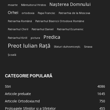
Nașterea Domnului
moarte
Mântuitorul Hristos
Orhei
ortodoxia
Papa Francisc
Patriarhia de la Moscova
Patriarhia Română
Patriarhul Bisericii Ortodoxe Române
Patriarhul Chiril
Patriarhul Daniel
Patriarhul Ecumenic
Predica
Patriarhul Kirill
pictura
Preot Iulian Rață
Sfaturi duhovnicești;
Sinaxa
Școală
CATEGORIE POPULARĂ
Stiri
4086
Articole preluate
1645
Articole Ortodoxia.md
750
Proloagele Sfinților și a Sfintelor
455