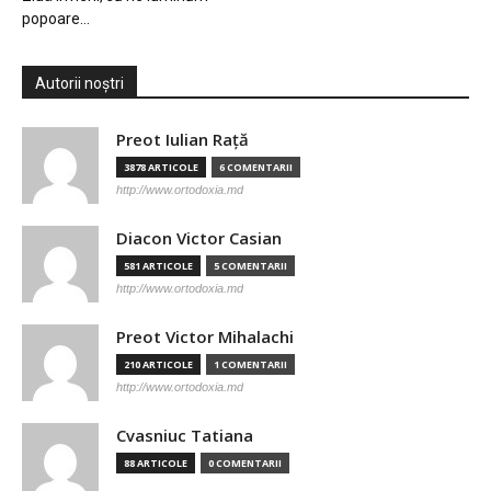
popoare…
Autorii noștri
Preot Iulian Raţă
3878 ARTICOLE
6 COMENTARII
http://www.ortodoxia.md
Diacon Victor Casian
581 ARTICOLE
5 COMENTARII
http://www.ortodoxia.md
Preot Victor Mihalachi
210 ARTICOLE
1 COMENTARII
http://www.ortodoxia.md
Cvasniuc Tatiana
88 ARTICOLE
0 COMENTARII