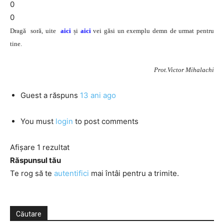
0
0
Dragă
soră, uite
aici
și
aici
vei găsi un exemplu demn de urmat pentru
tine.
Prot.Victor Mihalachi
Guest
a răspuns
13 ani ago
You must
login
to post comments
Afișare 1 rezultat
Răspunsul tău
Te rog să te
autentifici
mai întâi pentru a trimite.
Căutare