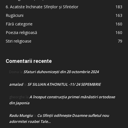
6. Acatiste închinate Sfinților și Sfintelor
183
Rugăciuni
163
Fără categorie
160
Poezia religioasă
160
Stiri religioase
79
Comentarii recente
Sfaturi duhovnicești din 20 octombrie 2024
Doina
la
amalad
SF SILUAN ATHONITUL -11/ 24 SEPEMBRIE
la
A început construcţia primei mănăstiri ortodoxe
gheorghe
la
din Japonia
Radu Mungiu
Cu Sfinții odihnește Doamne sufletul nou
la
adormitei roabei Tale…