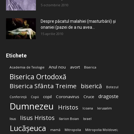
5 octombrie 2010
Despre păcatul malahiei (masturbării) şi
onaniei (pazei de a nu avea...
15 aprilie 2010
Etichete
Anul nou
avort
Academia de Teologie
Biserica
Biserica Ortodoxă
Biserica Sfânta Treime
biserică
Botezul
dragoste
copil
Coronavirus
Cruce
Conferință
Copii
Dumnezeu
Hristos
Icoana
Ierusalim
Iisus Hristos
Iisus
Ilarion Boian
Israel
Lucășeuca
mamă
Mitropolia
Mitropolia Moldovei;