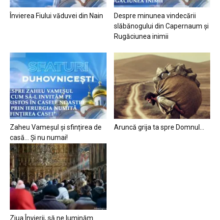
Învierea Fiului văduvei din Nain
Despre minunea vindecării
slăbănogului din Capernaum și
Rugăciunea inimii
Zaheu Vameșul și sfințirea de
Aruncă grija ta spre Domnul…
casă… Și nu numai!
Ziua Învierii, să ne luminăm