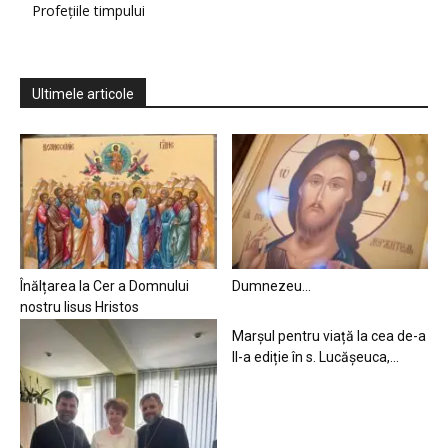
Profețiile timpului
Ultimele articole
Înălțarea la Cer a Domnului
Dumnezeu…
nostru Iisus Hristos
Marșul pentru viață la cea de-a
II-a ediție în s. Lucășeuca,...