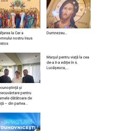
ălțarea la Cer a
Dumnezeu…
mnului nostru Iisus
istos
Marșul pentru viață la cea
de-a II-a ediție în s.
Lucășeuca,...
cunoștință și
necuvântare pentru
mele dătătoare de
ață – din partea...