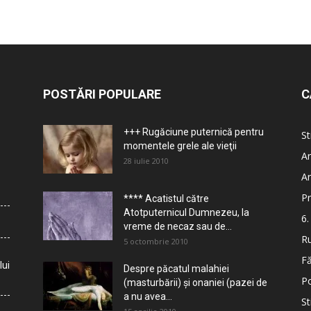
POSTĂRI POPULARE
C
+++ Rugăciune puternică pentru
St
momentele grele ale vieţii
Ar
28 iulie 2010
Ar
Pr
**** Acatistul către
Atotputernicul Dumnezeu, la
6.
vreme de necaz sau de...
Ru
5 octombrie 2010
Fă
lui
Despre păcatul malahiei
Po
(masturbării) şi onaniei (pazei de
a nu avea...
St