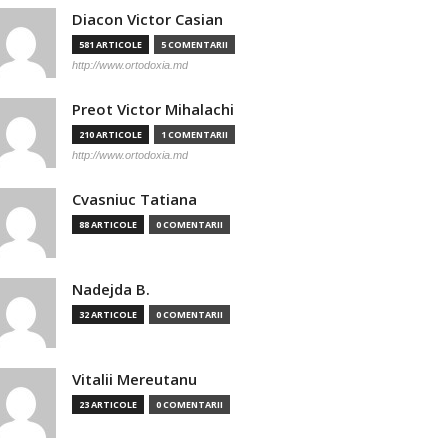
Diacon Victor Casian
581 ARTICOLE
5 COMENTARII
http://www.ortodoxia.md
Preot Victor Mihalachi
210 ARTICOLE
1 COMENTARII
http://www.ortodoxia.md
Cvasniuc Tatiana
88 ARTICOLE
0 COMENTARII
Nadejda B.
32 ARTICOLE
0 COMENTARII
Vitalii Mereutanu
23 ARTICOLE
0 COMENTARII