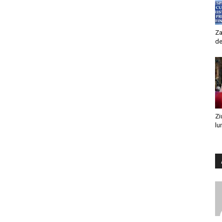
Za
de
Zi
lu