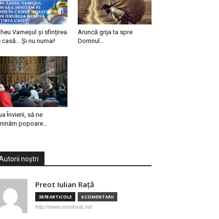
heu Vameșul și sfințirea
Aruncă grija ta spre
 casă… Și nu numai!
Domnul…
ua Învierii, să ne
minăm popoare…
Autorii noștri
Preot Iulian Raţă
3878 ARTICOLE
6 COMENTARII
http://www.ortodoxia.md