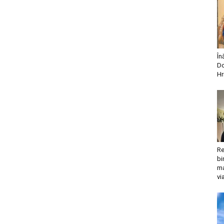
În
Do
Hr
Re
bi
ma
vi