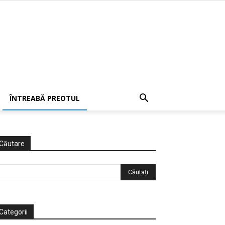
ÎNTREABĂ PREOTUL
Căutare
Categorii