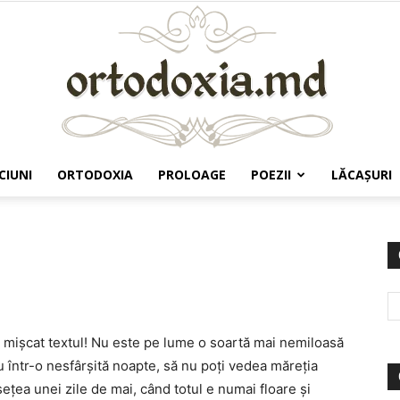
CIUNI
ORTODOXIA
PROLOAGE
POEZII
LĂCAŞURI
Ortodoxia.md
a mişcat textul! Nu este pe lume o soartă mai nemiloasă
u într-o nesfârşită noapte, să nu poţi vedea măreţia
ţea unei zile de mai, când totul e numai floare şi