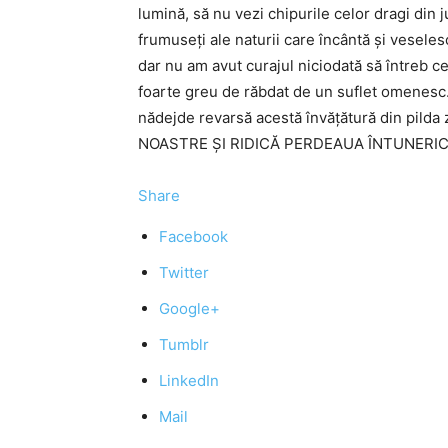
lumină, să nu vezi chipurile celor dragi din j
frumuseţi ale naturii care încântă şi veseles
dar nu am avut curajul niciodată să întreb c
foarte greu de răbdat de un suflet omenesc.
nădejde revarsă acestă învăţătură din pi
NOASTRE ŞI RIDICĂ PERDEAUA ÎNTUNERI
Share
Facebook
Twitter
Google+
Tumblr
LinkedIn
Mail