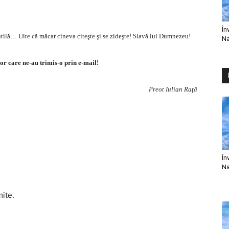
În
utilă… Uite că măcar cineva citeşte şi se zideşte! Slavă lui Dumnezeu!
Na
or care ne-au trimis-o prin e-mail!
Preot Iulian Raţă
În
Na
mite.