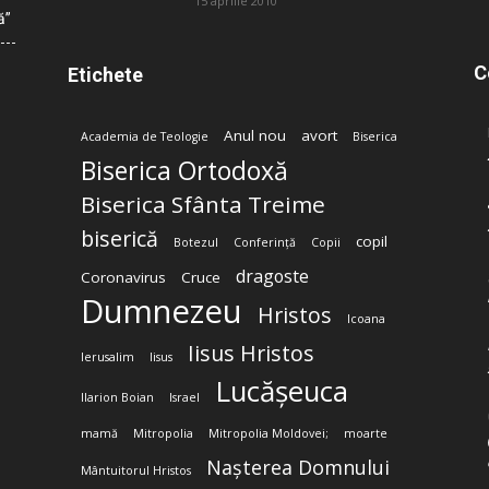
15 aprilie 2010
ă”
C
Etichete
Anul nou
avort
Academia de Teologie
Biserica
Biserica Ortodoxă
Biserica Sfânta Treime
biserică
copil
Botezul
Conferință
Copii
dragoste
Coronavirus
Cruce
Dumnezeu
Hristos
Icoana
Iisus Hristos
Ierusalim
Iisus
Lucășeuca
Ilarion Boian
Israel
mamă
Mitropolia
Mitropolia Moldovei;
moarte
Nașterea Domnului
Mântuitorul Hristos