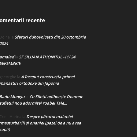
omentarii recente
Sfaturi duhovnicești din 20 octombrie
Doina
la
2024
amalad
SF SILUAN ATHONITUL -11/ 24
la
SEPEMBRIE
A început construcţia primei
gheorghe
la
mănăstiri ortodoxe din Japonia
Radu Mungiu
Cu Sfinții odihnește Doamne
la
sufletul nou adormitei roabei Tale…
Despre păcatul malahiei
Crina Marina
la
(masturbării) şi onaniei (pazei de a nu avea
copii)