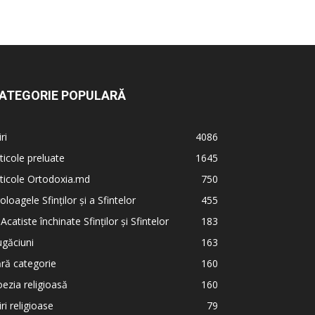
ATEGORIE POPULARĂ
iri
4086
ticole preluate
1645
ticole Ortodoxia.md
750
oloagele Sfinților și a Sfintelor
455
 Acatiste închinate Sfinților și Sfintelor
183
găciuni
163
ră categorie
160
ezia religioasă
160
iri religioase
79