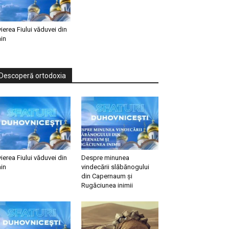
vierea Fiului văduvei din
in
Descoperă ortodoxia
vierea Fiului văduvei din
Despre minunea
in
vindecării slăbănogului
din Capernaum și
Rugăciunea inimii