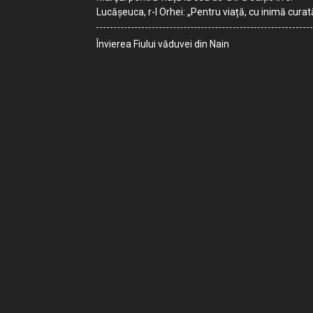
Lucășeuca, r-l Orhei: „Pentru viață, cu inimă curat
Învierea Fiului văduvei din Nain