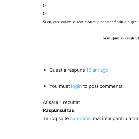
0
0
Şi eu, care voiam să scot rubricuţa considerându-o puţin 
Şi muţumiri creştinil
Guest
a răspuns
16 ani ago
You must
login
to post comments
Afișare 1 rezultat
Răspunsul tău
Te rog să te
autentifici
mai întâi pentru a tri