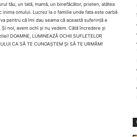
urul tău, un tată, mamă, un binefăcător, prieten, atâtea
c inima omului. Lucrez la o familie unde fata este oarbă
eva pentru că îmi dau seama că această suferinţă e
 Şi noi, avem ochi şi nu vedem. Câtă încredere şi
lda zilei! DOAMNE, LUMINEAZĂ OCHII SUFLETELOR
CULUI CA SĂ TE CUNOAŞTEM ŞI SĂ TE URMĂM!