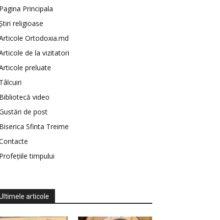
Pagina Principala
Știri religioase
Articole Ortodoxia.md
Articole de la vizitatori
Articole preluate
Tâlcuiri
Bibliotecă video
Gustări de post
Biserica Sfinta Treime
Contacte
Profețiile timpului
Ultimele articole