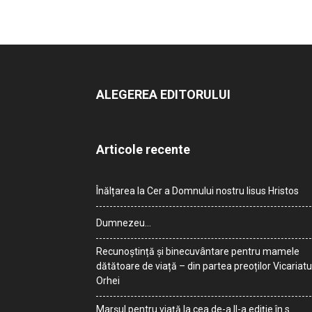
ALEGEREA EDITORULUI
Articole recente
Înălțarea la Cer a Domnului nostru Iisus Hristos
Dumnezeu…
Recunoștință și binecuvântare pentru mamele
dătătoare de viață – din partea preoților Vicariatu
Orhei
Marșul pentru viață la cea de-a II-a ediție în s.