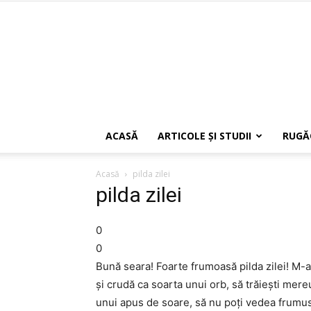
ACASĂ
ARTICOLE ŞI STUDII
RUGĂ
Acasă
pilda zilei
pilda zilei
0
0
Bună seara! Foarte frumoasă pilda zilei! M-
şi crudă ca soarta unui orb, să trăieşti mere
unui apus de soare, să nu poţi vedea frumuse