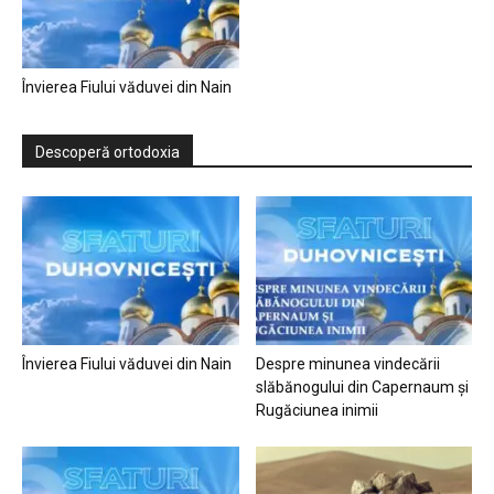
Învierea Fiului văduvei din Nain
Descoperă ortodoxia
Învierea Fiului văduvei din Nain
Despre minunea vindecării
slăbănogului din Capernaum și
Rugăciunea inimii