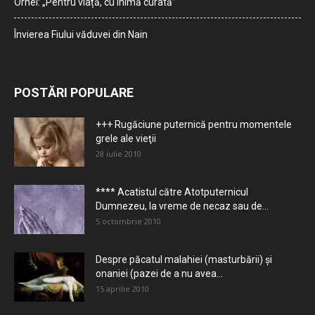
Orhei: „Pentru viață, cu inimă curată”
Învierea Fiului văduvei din Nain
POSTĂRI POPULARE
+++ Rugăciune puternică pentru momentele
grele ale vieţii
28 iulie 2010
**** Acatistul către Atotputernicul
Dumnezeu, la vreme de necaz sau de...
5 octombrie 2010
Despre păcatul malahiei (masturbării) şi
onaniei (pazei de a nu avea...
15 aprilie 2010