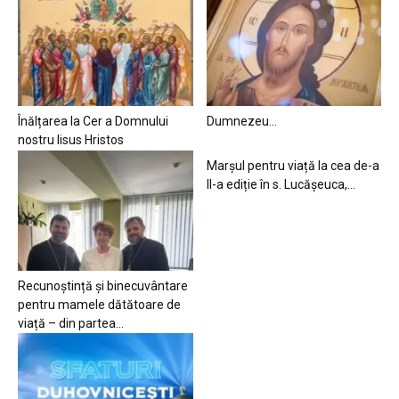
Înălțarea la Cer a Domnului
Dumnezeu…
nostru Iisus Hristos
Marșul pentru viață la cea de-a
II-a ediție în s. Lucășeuca,...
Recunoștință și binecuvântare
pentru mamele dătătoare de
viață – din partea...