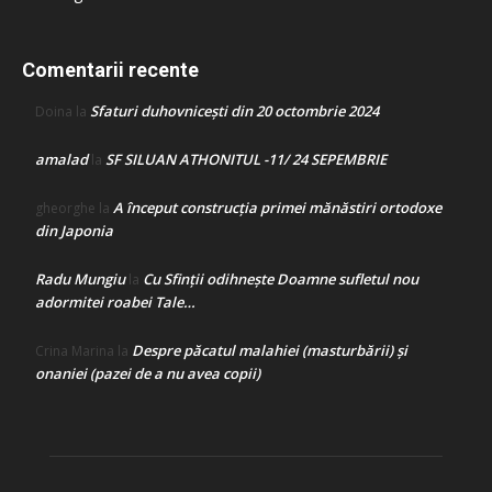
Comentarii recente
Sfaturi duhovnicești din 20 octombrie 2024
Doina
la
amalad
SF SILUAN ATHONITUL -11/ 24 SEPEMBRIE
la
A început construcţia primei mănăstiri ortodoxe
gheorghe
la
din Japonia
Radu Mungiu
Cu Sfinții odihnește Doamne sufletul nou
la
adormitei roabei Tale…
Despre păcatul malahiei (masturbării) şi
Crina Marina
la
onaniei (pazei de a nu avea copii)