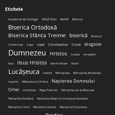
Etichete
Anul nou
avort
Academia de Teologie
Biserica
Biserica Ortodoxă
Biserica Sfânta Treime
biserică
Botezul
dragoste
copil
Coronavirus
Cruce
Conferință
Copii
Dumnezeu
Hristos
Icoana
Ierusalim
Iisus Hristos
Iisus
Ilarion Boian
Israel
Lucășeuca
mamă
Mitropolia
Mitropolia Moldovei;
Nașterea Domnului
moarte
Mântuitorul Hristos
Orhei
ortodoxia
Papa Francisc
Patriarhia de la Moscova
Patriarhia Română
Patriarhul Bisericii Ortodoxe Române
Patriarhul Chiril
Patriarhul Daniel
Patriarhul Ecumenic