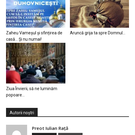
Zaheu Vameșul și sfințirea de
Aruncă grija ta spre Domnul…
casă… Și nu numai!
Ziua Învierii, să ne luminăm
popoare…
Autorii noștri
Preot Iulian Raţă