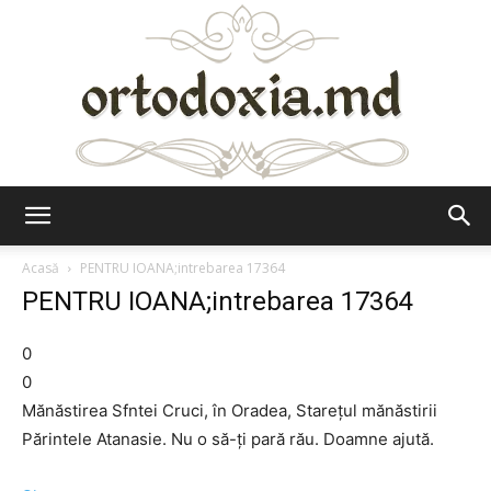
Ortodoxia.md
Acasă
PENTRU IOANA;intrebarea 17364
PENTRU IOANA;intrebarea 17364
0
0
Mănăstirea Sfntei Cruci, în Oradea, Stareţul mănăstirii
Părintele Atanasie. Nu o să-ţi pară rău. Doamne ajută.