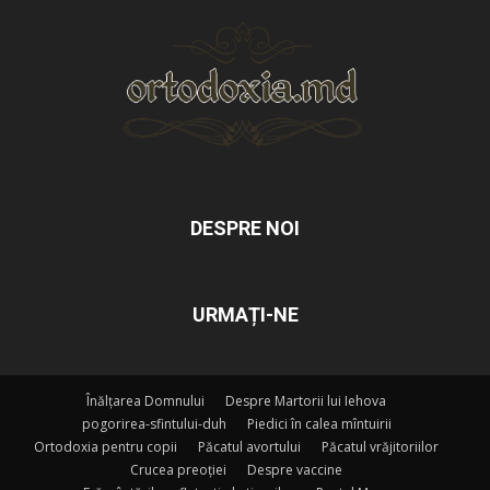
DESPRE NOI
URMAȚI-NE
Înălțarea Domnului
Despre Martorii lui Iehova
pogorirea-sfintului-duh
Piedici în calea mîntuirii
Ortodoxia pentru copii
Păcatul avortului
Păcatul vrăjitoriilor
Crucea preoției
Despre vaccine