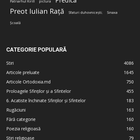
Predica
Patriarhul Kirill
pictura
Preot Iulian Rață
Sfaturi duhovnicești;
Sinaxa
Școală
CATEGORIE POPULARĂ
Stiri
4086
Articole preluate
1645
Articole Ortodoxia.md
750
Proloagele Sfinților și a Sfintelor
455
6. Acatiste închinate Sfinților și Sfintelor
183
Rugăciuni
163
Fără categorie
160
Poezia religioasă
160
Stiri religioase
79