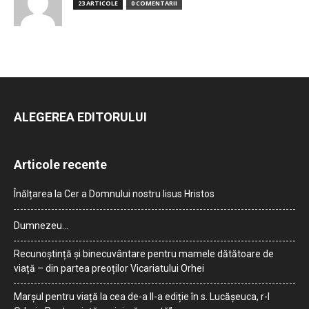
23 ARTICOLE
0 COMENTARII
ALEGEREA EDITORULUI
Articole recente
Înălțarea la Cer a Domnului nostru Iisus Hristos
Dumnezeu…
Recunoștință și binecuvântare pentru mamele dătătoare de
viață – din partea preoților Vicariatului Orhei
Marșul pentru viață la cea de-a II-a ediție în s. Lucășeuca, r-l