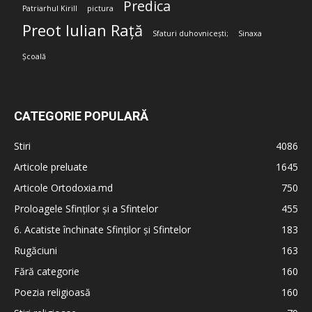
Predica
Patriarhul Kirill
pictura
Preot Iulian Rață
Sfaturi duhovnicești;
Sinaxa
Școală
CATEGORIE POPULARĂ
Stiri
4086
Articole preluate
1645
Articole Ortodoxia.md
750
Proloagele Sfinților și a Sfintelor
455
6. Acatiste închinate Sfinților și Sfintelor
183
Rugăciuni
163
Fără categorie
160
Poezia religioasă
160