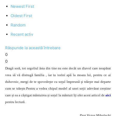
Newest First
Oldest First
Random
Recent activ
Răspunde la această întrebare
0
0
Dragă soră, tot orgoliul ăsta din tine nu este decât un diavol care neapărat
vrea să vă distrugă familia , iar tu torini apă la moara lui, pentru ce ai
duhovnic, mergi de te spovedește cu soțul împreună și trăește mai departe
cum se trăește.Pentru a vedea chipul model al unei soții adevărat creștine
care și ea a câștigat mântuirea și soțul la mântuit îți ofer acest articol de
aici
pentru lectură.
Prot.Victor Mihalachi