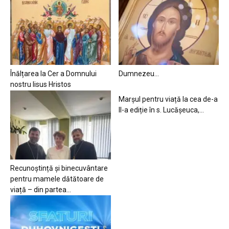
Înălțarea la Cer a Domnului
Dumnezeu…
nostru Iisus Hristos
Marșul pentru viață la cea de-a
II-a ediție în s. Lucășeuca,...
Recunoștință și binecuvântare
pentru mamele dătătoare de
viață – din partea...