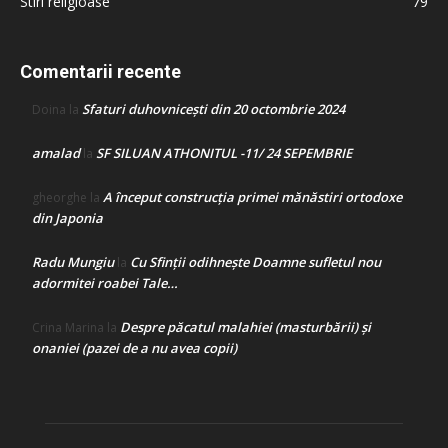
Stiri religioase
79
Comentarii recente
Sfaturi duhovnicești din 20 octombrie 2024
Doina
la
amalad
SF SILUAN ATHONITUL -11/ 24 SEPEMBRIE
la
A început construcţia primei mănăstiri ortodoxe
gheorghe
la
din Japonia
Radu Mungiu
Cu Sfinții odihnește Doamne sufletul nou
la
adormitei roabei Tale…
Despre păcatul malahiei (masturbării) şi
Crina Marina
la
onaniei (pazei de a nu avea copii)