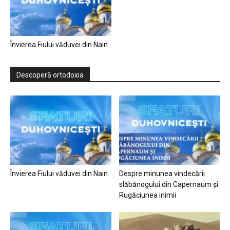
Învierea Fiului văduvei din Nain
Descoperă ortodoxia
Învierea Fiului văduvei din Nain
Despre minunea vindecării
slăbănogului din Capernaum și
Rugăciunea inimii