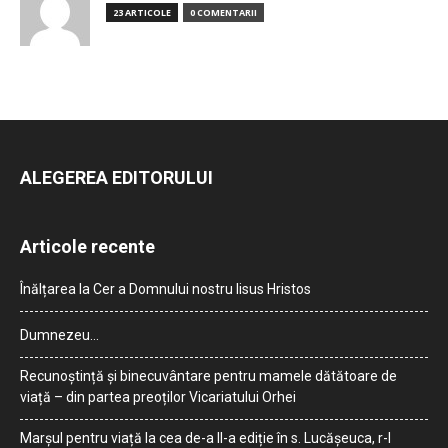
23 ARTICOLE
0 COMENTARII
ALEGEREA EDITORULUI
Articole recente
Înălțarea la Cer a Domnului nostru Iisus Hristos
Dumnezeu…
Recunoștință și binecuvântare pentru mamele dătătoare de
viață – din partea preoților Vicariatului Orhei
Marșul pentru viață la cea de-a II-a ediție în s. Lucășeuca, r-l