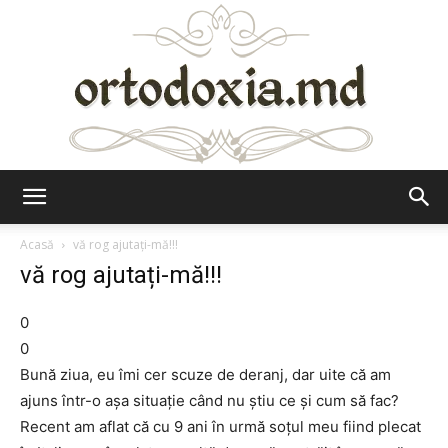
Ortodoxia.md
Acasă
vă rog ajutați-mă!!!
vă rog ajutați-mă!!!
0
0
Bună ziua, eu îmi cer scuze de deranj, dar uite că am
ajuns într-o așa situație când nu știu ce și cum să fac?
Recent am aflat că cu 9 ani în urmă soțul meu fiind plecat