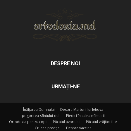
DESPRE NOI
URMAȚI-NE
Înălțarea Domnului
Despre Martorii lui Iehova
pogorirea-sfintului-duh
Piedici în calea mîntuirii
Ortodoxia pentru copii
Păcatul avortului
Păcatul vrăjitoriilor
Crucea preoției
Despre vaccine