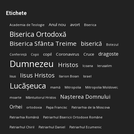
Etichete
Anul nou
avort
Academia de Teologie
Biserica
Biserica Ortodoxă
Biserica Sfânta Treime
biserică
Botezul
dragoste
copil
Coronavirus
Cruce
Conferință
Copii
Dumnezeu
Hristos
Icoana
Ierusalim
Iisus Hristos
Iisus
Ilarion Boian
Israel
Lucășeuca
mamă
Mitropolia
Mitropolia Moldovei;
Nașterea Domnului
moarte
Mântuitorul Hristos
Orhei
ortodoxia
Papa Francisc
Patriarhia de la Moscova
Patriarhia Română
Patriarhul Bisericii Ortodoxe Române
Patriarhul Chiril
Patriarhul Daniel
Patriarhul Ecumenic