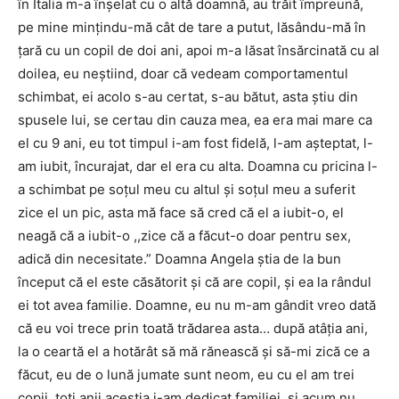
în Italia m-a înșelat cu o altă doamnă, au trăit împreună,
pe mine mințindu-mă cât de tare a putut, lăsându-mă în
țară cu un copil de doi ani, apoi m-a lăsat însărcinată cu al
doilea, eu neștiind, doar că vedeam comportamentul
schimbat, ei acolo s-au certat, s-au bătut, asta știu din
spusele lui, se certau din cauza mea, ea era mai mare ca
el cu 9 ani, eu tot timpul i-am fost fidelă, l-am așteptat, l-
am iubit, încurajat, dar el era cu alta. Doamna cu pricina l-
a schimbat pe soțul meu cu altul și soțul meu a suferit
zice el un pic, asta mă face să cred că el a iubit-o, el
neagă că a iubit-o ,,zice că a făcut-o doar pentru sex,
adică din necesitate.” Doamna Angela știa de la bun
început că el este căsătorit și că are copil, și ea la rândul
ei tot avea familie. Doamne, eu nu m-am gândit vreo dată
că eu voi trece prin toată trădarea asta… după atâția ani,
la o ceartă el a hotărât să mă rănească și să-mi zică ce a
făcut, eu de o lună jumate sunt neom, eu cu el am trei
copii, toti anii aceștia i-am dedicat familiei, și acum nu