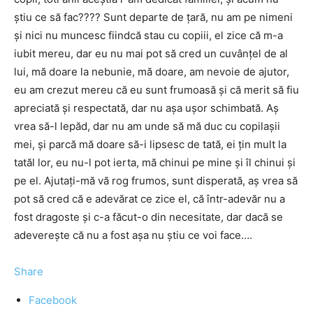
știu ce să fac???? Sunt departe de țară, nu am pe nimeni
și nici nu muncesc fiindcă stau cu copiii, el zice că m-a
iubit mereu, dar eu nu mai pot să cred un cuvânțel de al
lui, mă doare la nebunie, mă doare, am nevoie de ajutor,
eu am crezut mereu că eu sunt frumoasă și că merit să fiu
apreciată și respectată, dar nu așa ușor schimbată. Aș
vrea să-l lepăd, dar nu am unde să mă duc cu copilașii
mei, și parcă mă doare să-i lipsesc de tată, ei țin mult la
tatăl lor, eu nu-l pot ierta, mă chinui pe mine și îl chinui și
pe el. Ajutați-mă vă rog frumos, sunt disperată, aș vrea să
pot să cred că e adevărat ce zice el, că într-adevăr nu a
fost dragoste și c-a făcut-o din necesitate, dar dacă se
adeverește că nu a fost așa nu știu ce voi face….
Share
Facebook