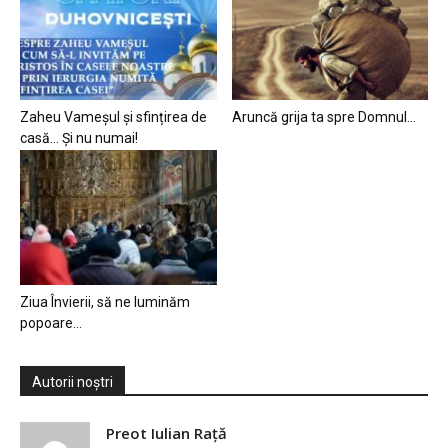
Zaheu Vameșul și sfințirea de
Aruncă grija ta spre Domnul…
casă… Și nu numai!
Ziua Învierii, să ne luminăm
popoare…
Autorii noștri
Preot Iulian Raţă