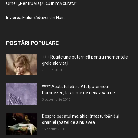
Orhei: „Pentru viață, cu inimă curată”
Învierea Fiului văduvei din Nain
POSTĂRI POPULARE
+++ Rugăciune puternică pentru momentele
grele ale vieţii
28 iulie 2010
**** Acatistul către Atotputernicul
Dumnezeu, la vreme de necaz sau de...
5 octombrie 2010
Despre păcatul malahiei (masturbării) şi
onaniei (pazei de a nu avea...
15 aprilie 2010