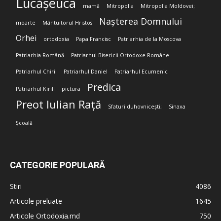
Lucășeuca
mamă
Mitropolia
Mitropolia Moldovei;
Nașterea Domnului
moarte
Mântuitorul Hristos
Orhei
ortodoxia
Papa Francisc
Patriarhia de la Moscova
Patriarhia Română
Patriarhul Bisericii Ortodoxe Române
Patriarhul Chiril
Patriarhul Daniel
Patriarhul Ecumenic
Predica
Patriarhul Kirill
pictura
Preot Iulian Rață
Sfaturi duhovnicești;
Sinaxa
Școală
CATEGORIE POPULARĂ
Stiri
4086
Articole preluate
1645
Articole Ortodoxia.md
750