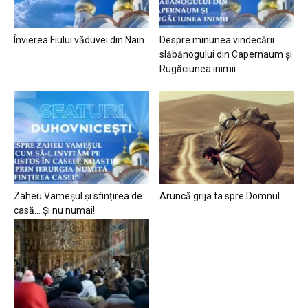
Învierea Fiului văduvei din Nain
Despre minunea vindecării
slăbănogului din Capernaum și
Rugăciunea inimii
Zaheu Vameșul și sfințirea de
Aruncă grija ta spre Domnul…
casă… Și nu numai!