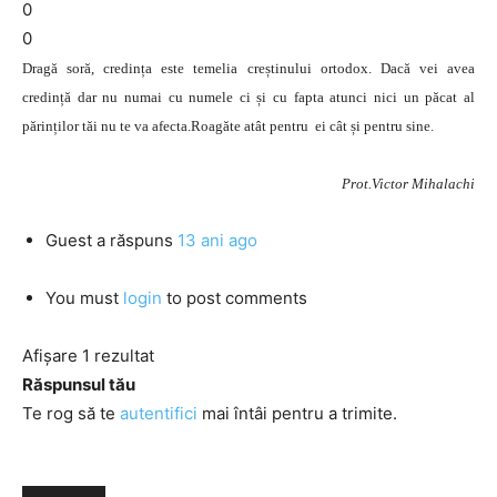
0
0
Dragă soră, credința este temelia creștinului ortodox. Dacă vei avea
credință dar nu numai cu numele ci și cu fapta atunci nici un păcat al
părinților tăi nu te va afecta.Roagăte atât pentru ei cât și pentru sine.
Prot.Victor Mihalachi
Guest
a răspuns
13 ani ago
You must
login
to post comments
Afișare 1 rezultat
Răspunsul tău
Te rog să te
autentifici
mai întâi pentru a trimite.