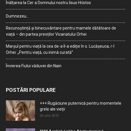
Înălțarea la Cer a Domnului nostru Iisus Hristos
Dumnezeu…
Recunoștință și binecuvântare pentru mamele dătătoare de
viață – din partea preoților Vicariatului Orhei
Marșul pentru viață la cea de-a II-a ediție în s. Lucășeuca, r-l
Orhei: „Pentru viață, cu inimă curată”
Învierea Fiului văduvei din Nain
POSTĂRI POPULARE
+++ Rugăciune puternică pentru momentele
grele ale vieţii
28 iulie 2010