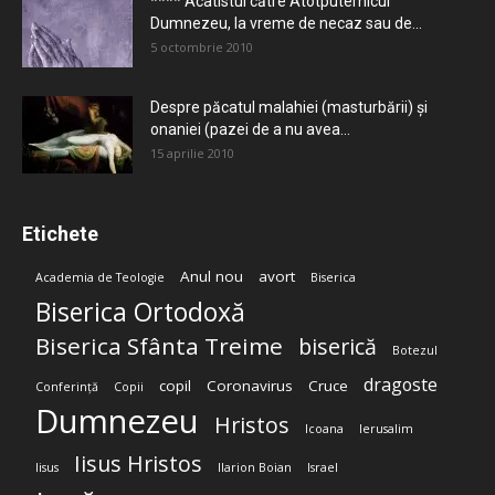
**** Acatistul către Atotputernicul
Dumnezeu, la vreme de necaz sau de...
5 octombrie 2010
Despre păcatul malahiei (masturbării) şi
onaniei (pazei de a nu avea...
15 aprilie 2010
Etichete
Anul nou
avort
Academia de Teologie
Biserica
Biserica Ortodoxă
Biserica Sfânta Treime
biserică
Botezul
dragoste
copil
Coronavirus
Cruce
Conferință
Copii
Dumnezeu
Hristos
Icoana
Ierusalim
Iisus Hristos
Iisus
Ilarion Boian
Israel