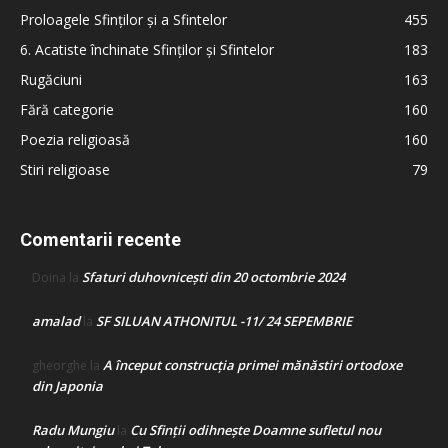
Proloagele Sfinților și a Sfintelor
455
6. Acatiste închinate Sfinților și Sfintelor
183
Rugăciuni
163
Fără categorie
160
Poezia religioasă
160
Stiri religioase
79
Comentarii recente
Sfaturi duhovnicești din 20 octombrie 2024
Doina
la
amalad
SF SILUAN ATHONITUL -11/ 24 SEPEMBRIE
la
A început construcţia primei mănăstiri ortodoxe
gheorghe
la
din Japonia
Radu Mungiu
Cu Sfinții odihnește Doamne sufletul nou
la