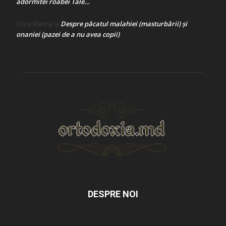
adormitei roabei Tale…
Despre păcatul malahiei (masturbării) şi
Crina Marina
la
onaniei (pazei de a nu avea copii)
DESPRE NOI