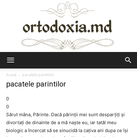
Ortodoxia.md
Acasă
pacatele parintilor
pacatele parintilor
0
0
Sărut mâna, Părinte. Dacă părinţii mei sunt desparţiţi şi
divortaţi de dinainte de a mă naşte eu, iar tatăl meu
biologic a încercat să se sinucidă la caţiva ani dupa ce îşi