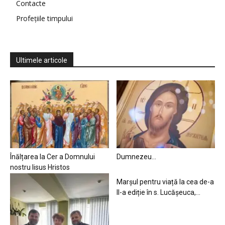
Contacte
Profețiile timpului
Ultimele articole
Înălțarea la Cer a Domnului
Dumnezeu…
nostru Iisus Hristos
Marșul pentru viață la cea de-a
II-a ediție în s. Lucășeuca,...