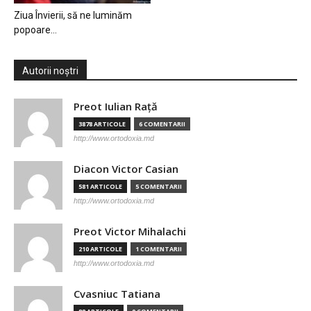
Ziua Învierii, să ne luminăm
popoare…
Autorii noștri
Preot Iulian Raţă
3878 ARTICOLE
6 COMENTARII
http://www.ortodoxia.md
Diacon Victor Casian
581 ARTICOLE
5 COMENTARII
http://www.ortodoxia.md
Preot Victor Mihalachi
210 ARTICOLE
1 COMENTARII
http://www.ortodoxia.md
Cvasniuc Tatiana