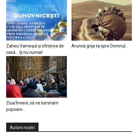
Zaheu Vameșul și sfințirea de
Aruncă grija ta spre Domnul…
casă… Și nu numai!
Ziua Învierii, să ne luminăm
popoare…
Autorii noștri