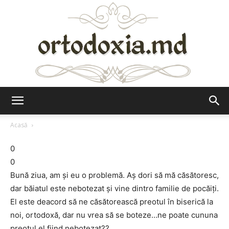
Ortodoxia.md
Acasă
0
0
Bună ziua, am şi eu o problemă. Aş dori să mă căsătoresc,
dar băiatul este nebotezat şi vine dintro familie de pocăiţi.
El este deacord să ne căsătorească preotul în biserică la
noi, ortodoxă, dar nu vrea să se boteze…ne poate cununa
preotul el fiind nebotezat??