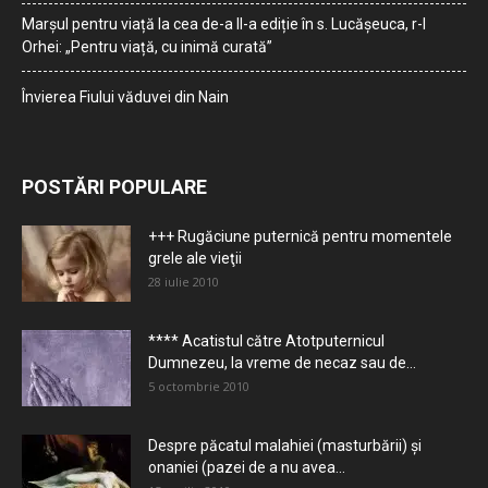
Marșul pentru viață la cea de-a II-a ediție în s. Lucășeuca, r-l
Orhei: „Pentru viață, cu inimă curată”
Învierea Fiului văduvei din Nain
POSTĂRI POPULARE
+++ Rugăciune puternică pentru momentele
grele ale vieţii
28 iulie 2010
**** Acatistul către Atotputernicul
Dumnezeu, la vreme de necaz sau de...
5 octombrie 2010
Despre păcatul malahiei (masturbării) şi
onaniei (pazei de a nu avea...