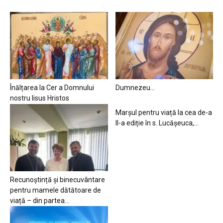
Înălțarea la Cer a Domnului
Dumnezeu…
nostru Iisus Hristos
Marșul pentru viață la cea de-a
II-a ediție în s. Lucășeuca,...
Recunoștință și binecuvântare
pentru mamele dătătoare de
viață – din partea...