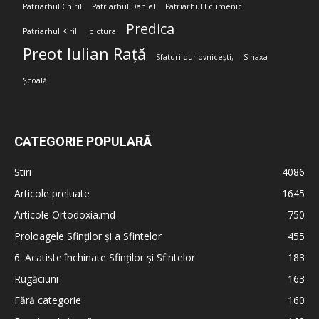
Patriarhul Chiril
Patriarhul Daniel
Patriarhul Ecumenic
Predica
Patriarhul Kirill
pictura
Preot Iulian Rață
Sfaturi duhovnicești;
Sinaxa
Școală
CATEGORIE POPULARĂ
Stiri
4086
Articole preluate
1645
Articole Ortodoxia.md
750
Proloagele Sfinților și a Sfintelor
455
6. Acatiste închinate Sfinților și Sfintelor
183
Rugăciuni
163
Fără categorie
160