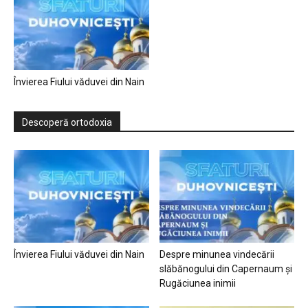
Învierea Fiului văduvei din Nain
Descoperă ortodoxia
Învierea Fiului văduvei din Nain
Despre minunea vindecării
slăbănogului din Capernaum și
Rugăciunea inimii