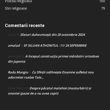
Poezia religioasă
160
Stiri religioase
79
Comentarii recente
Sfaturi duhovnicești din 20 octombrie 2024
Doina
la
amalad
SF SILUAN ATHONITUL -11/ 24 SEPEMBRIE
la
A început construcţia primei mănăstiri ortodoxe
gheorghe
la
din Japonia
Radu Mungiu
Cu Sfinții odihnește Doamne sufletul nou
la
adormitei roabei Tale…
Despre păcatul malahiei (masturbării) şi
Crina Marina
la
onaniei (pazei de a nu avea copii)