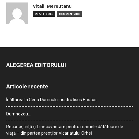
Vitalii Mereutanu
23 ARTICOLE
0 COMENTARII
ALEGEREA EDITORULUI
Articole recente
Înălțarea la Cer a Domnului nostru Iisus Hristos
Dumnezeu…
Recunoștință și binecuvântare pentru mamele dătătoare de
viață – din partea preoților Vicariatului Orhei