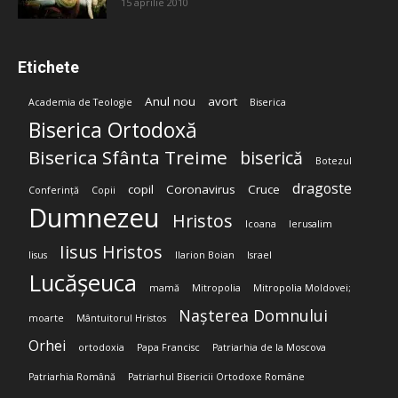
15 aprilie 2010
Etichete
Anul nou
avort
Academia de Teologie
Biserica
Biserica Ortodoxă
Biserica Sfânta Treime
biserică
Botezul
dragoste
copil
Coronavirus
Cruce
Conferință
Copii
Dumnezeu
Hristos
Icoana
Ierusalim
Iisus Hristos
Iisus
Ilarion Boian
Israel
Lucășeuca
mamă
Mitropolia
Mitropolia Moldovei;
Nașterea Domnului
moarte
Mântuitorul Hristos
Orhei
ortodoxia
Papa Francisc
Patriarhia de la Moscova
Patriarhia Română
Patriarhul Bisericii Ortodoxe Române